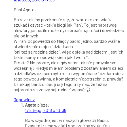
Pani Agato,
Po raz kolejny przekonuję się, że warto rozmawiać,
szukać i czytać – takie blogi jak Pani. To jest naprawdę
niewiarygodne, ile możemy czerpać mądrości i dowiedzieć
się od innych.
W Pani odpowiedzi do Magdy padło jedno, bardzo ważne
stwierdzenie o ojcu i dziadkach
“oni też są rodziną dzieci, więc opieka nad dziećmi jest ich
takim samym obowiązkiem jak Twoim”.
Proste? No proste, ale nigdy sama tak nie pomyślałam
wcześniej! Kiedyś miałam problem z zostawianiem dzieci
u dziadków, czasem było mi to wypominane i czułam się z
tego powodu winna, a kompletnie niepotrzebnie, prawda?
Dziękuję bardzo, będę się tego trzymać, że też na
najprostsze rzeczy najtrudniej wpaść 🙂
Odpowiedz
Agata
pisze:
17 lutego, 2018 o 10:38
Bo wszystko jest w naszych głowach Basiu.
Czasem trzeba wyjść i spojrzeć na sytuację z