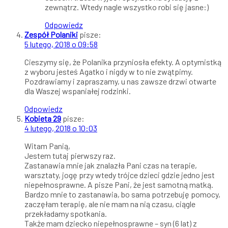
zewnątrz. Wtedy nagle wszystko robi się jasne:)
Odpowiedz
Zespół Polaniki
pisze:
5 lutego, 2018 o 09:58
Cieszymy się, że Polanika przyniosła efekty. A optymistką
z wyboru jesteś Agatko i nigdy w to nie zwątpimy.
Pozdrawiamy i zapraszamy, u nas zawsze drzwi otwarte
dla Waszej wspaniałej rodzinki.
Odpowiedz
Kobieta 29
pisze:
4 lutego, 2018 o 10:03
Witam Panią,
Jestem tutaj pierwszy raz.
Zastanawia mnie jak znalazła Pani czas na terapie,
warsztaty, jogę przy wtedy trójce dzieci gdzie jedno jest
niepełnosprawne. A pisze Pani, że jest samotną matką.
Bardzo mnie to zastanawia, bo sama potrzebuję pomocy,
zaczęłam terapię, ale nie mam na nią czasu, ciągle
przekładamy spotkania.
Także mam dziecko niepełnosprawne – syn (6 lat) z