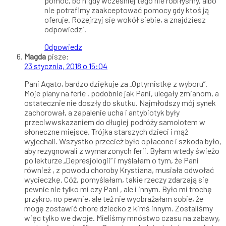
pomoc, bo nigdy wcześniej tego nie robiłyśmy, albo
nie potrafimy zaakceptować pomocy gdy ktoś ją
oferuje. Rozejrzyj się wokół siebie, a znajdziesz
odpowiedzi.
Odpowiedz
Magda
pisze:
23 stycznia, 2018 o 15:04
Pani Agato, bardzo dziękuje za „Optymistkę z wyboru”.
Moje plany na ferie , podobnie jak Pani, ulegały zmianom, a
ostatecznie nie doszły do skutku. Najmłodszy mój synek
zachorował, a zapalenie ucha i antybiotyk były
przeciwwskazaniem do długiej podróży samolotem w
słoneczne miejsce. Trójka starszych dzieci i mąż
wyjechali. Wszystko przecież było opłacone i szkoda było,
aby rezygnowali z wymarzonych ferii. Byłam wtedy świeżo
po lekturze „Depresjologii” i myślałam o tym, że Pani
również , z powodu choroby Krystiana, musiała odwołać
wycieczkę. Cóż, pomyślałam, takie rzeczy zdarzają się
pewnie nie tylko mi czy Pani , ale i innym. Było mi trochę
przykro, no pewnie, ale też nie wyobrażałam sobie, że
mogę zostawić chore dziecko z kimś innym. Zostaliśmy
więc tylko we dwoje. Mieliśmy mnóstwo czasu na zabawy,