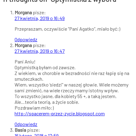
Morgana
pisze:
27 kwietnia, 2019 o 16:49
Przepraszam, oczywiście “Pani Agatko”, miało być:)
Odpowiedz
Morgana
pisze:
27 kwietnia, 2019 o 16:47
Pani Aniu!
Optymistką byłam od zawsze.
Z wiekiem, w chorobie w bezradności nie raz łapię się na
smuteczkach.
Wiem, wszystko ‘siedzi” w naszej głowie. Wiele możemy
sami zmienić, na wiele rzeczy mamy istotny wpływ.
To wszystko jasne, dla kobiety 55 +, a taką jestem.
Ale…teoria teorią, a życie sobie.
Pozdrawiam miło:)
http://spacerem-przez-zycie.blogspot.com
Odpowiedz
Basia
pisze:
16 lutego, 2018 o 17:59