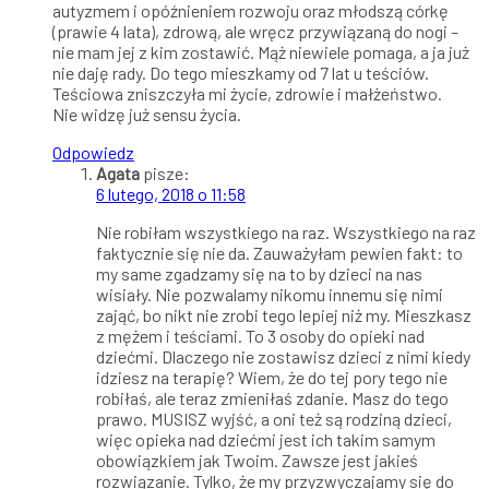
autyzmem i opóźnieniem rozwoju oraz młodszą córkę
(prawie 4 lata), zdrową, ale wręcz przywiązaną do nogi –
nie mam jej z kim zostawić. Mąż niewiele pomaga, a ja już
nie daję rady. Do tego mieszkamy od 7 lat u teściów.
Teściowa zniszczyła mi życie, zdrowie i małżeństwo.
Nie widzę już sensu życia.
Odpowiedz
Agata
pisze:
6 lutego, 2018 o 11:58
Nie robiłam wszystkiego na raz. Wszystkiego na raz
faktycznie się nie da. Zauważyłam pewien fakt: to
my same zgadzamy się na to by dzieci na nas
wisiały. Nie pozwalamy nikomu innemu się nimi
zająć, bo nikt nie zrobi tego lepiej niż my. Mieszkasz
z mężem i teściami. To 3 osoby do opieki nad
dziećmi. Dlaczego nie zostawisz dzieci z nimi kiedy
idziesz na terapię? Wiem, że do tej pory tego nie
robiłaś, ale teraz zmieniłaś zdanie. Masz do tego
prawo. MUSISZ wyjść, a oni też są rodziną dzieci,
więc opieka nad dziećmi jest ich takim samym
obowiązkiem jak Twoim. Zawsze jest jakieś
rozwiązanie. Tylko, że my przyzwyczajamy się do