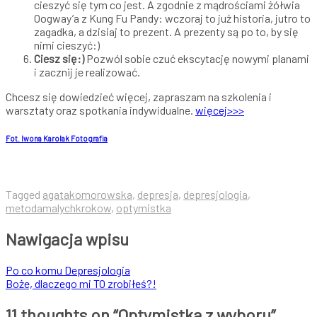
cieszyć się tym co jest. A zgodnie z mądrościami żółwia
Oogway’a z Kung Fu Pandy: wczoraj to już historia, jutro to
zagadka, a dzisiaj to prezent. A prezenty są po to, by się
nimi cieszyć:)
Ciesz się:)
Pozwól sobie czuć ekscytację nowymi planami
i zacznij je realizować.
Chcesz się dowiedzieć więcej, zapraszam na szkolenia i
warsztaty oraz spotkania indywidualne.
więcej>>>
Fot. Iwona Karolak Fotografia
Tagged
agatakomorowska
,
depresja
,
depresjologia
,
metodamalychkrokow
,
optymistka
Nawigacja wpisu
Po co komu Depresjologia
Boże, dlaczego mi TO zrobiłeś?!
11 thoughts on “
Optymistka z wyboru
”