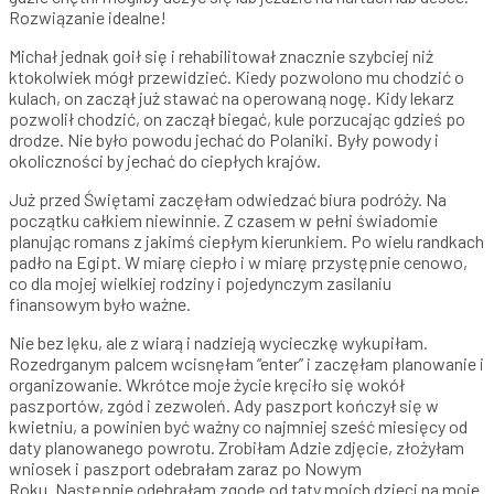
Rozwiązanie idealne!
Michał jednak goił się i rehabilitował znacznie szybciej niż
ktokolwiek mógł przewidzieć. Kiedy pozwolono mu chodzić o
kulach, on zaczął już stawać na operowaną nogę. Kidy lekarz
pozwolił chodzić, on zaczął biegać, kule porzucając gdzieś po
drodze. Nie było powodu jechać do Polaniki. Były powody i
okoliczności by jechać do ciepłych krajów.
Już przed Świętami zaczęłam odwiedzać biura podróży. Na
początku całkiem niewinnie. Z czasem w pełni świadomie
planując romans z jakimś ciepłym kierunkiem. Po wielu randkach
padło na Egipt. W miarę ciepło i w miarę przystępnie cenowo,
co dla mojej wielkiej rodziny i pojedynczym zasilaniu
finansowym było ważne.
Nie bez lęku, ale z wiarą i nadzieją wycieczkę wykupiłam.
Rozedrganym palcem wcisnęłam “enter” i zaczęłam planowanie i
organizowanie. Wkrótce moje życie kręciło się wokół
paszportów, zgód i zezwoleń. Ady paszport kończył się w
kwietniu, a powinien być ważny co najmniej sześć miesięcy od
daty planowanego powrotu. Zrobiłam Adzie zdjęcie, złożyłam
wniosek i paszport odebrałam zaraz po Nowym
Roku. Następnie odebrałam zgodę od taty moich dzieci na moje