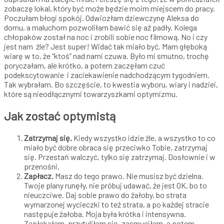
zobaczę lokal, który być może będzie moim miejscem do pracy.
Poczułam błogi spokój. Odwiozłam dziewczynę Aleksa do
domu, a maluchom pozwoliłam bawić się aż padły. Kolega
chłopaków został na noc i zrobili sobie noc filmową. No i czy
jest nam źle? Jest super! Widać tak miało być. Mam głęboką
wiarę w to, że “ktoś” nad nami czuwa. Było mi smutno, trochę
poryczałam, ale krótko, a potem zaczęłam czuć
podekscytowanie i zaciekawienie nadchodzącym tygodniem.
Tak wybrałam. Bo szczęście, to kwestia wyboru, wiary i nadziei,
które są nieodłącznymi towarzyszkami optymizmu.
Jak zostać optymistą
Zatrzymaj się.
Kiedy wszystko idzie źle, a wszystko to co
miało być dobre obraca się przeciwko Tobie, zatrzymaj
się. Przestań walczyć, tylko się zatrzymaj. Dosłownie i w
przenośni.
Zapłacz.
Masz do tego prawo. Nie musisz być dzielna.
Twoje plany runęły, nie próbuj udawać, że jest OK, bo to
nieuczciwe. Daj sobie prawo do żałoby, bo strata
wymarzonej wycieczki to też strata, a po każdej stracie
następuje żałoba. Moja była krótka i intensywna.
Zapłakałam, przytuliłam się, zasmuciłam, a potem…