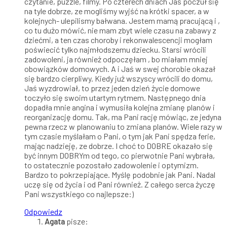
czytanie, puzzle, filmy. Po czterech dniach Jaś poczuł się
na tyle dobrze, ze mogliśmy wyjść na krótki spacer, a w
kolejnych- ulepilismy bałwana. Jestem mamą pracującą i ,
co tu dużo mówić, nie mam zbyt wiele czasu na zabawy z
dziećmi, a ten czas choroby i rekonwalescencji mogłam
poświecić tylko najmłodszemu dziecku. Starsi wrócili
zadowoleni, ja również odpoczęłam , bo miałam mniej
obowiązków domowych. A i Jaś w swej chorobie okazał
się bardzo cierpliwy. Kiedy już wszyscy wrócili do domu,
Jaś wyzdrowiał, to przez jeden dzień życie domowe
toczyło się swoim utartym rytmem. Następnego dnia
dopadła mnie angina i wymusiła kolejna zmianę planów i
reorganizację domu. Tak, ma Pani rację mówiąc, ze jedyna
pewna rzecz w planowaniu to zmiana planów. Wiele razy w
tym czasie myślałam o Pani, o tym jak Pani spędza ferie,
mając nadzieję, ze dobrze. I choć to DOBRE okazało się
być innym DOBRYm od tego, co pierwotnie Pani wybrała,
to ostatecznie pozostało zadowolenie i optymizm.
Bardzo to pokrzepiające. Myślę podobnie jak Pani. Nadal
uczę się od życia i od Pani również. Z całego serca życzę
Pani wszystkiego co najlepsze:)
Odpowiedz
Agata
pisze: