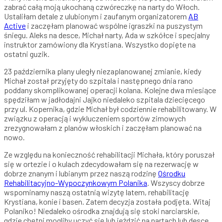
zabrać całą moją ukochaną czwóreczkę na narty do Włoch.
Ustaliłam detale z ulubionym i zaufanym organizatorem
AB
Active
i zaczęłam planować wspólne igraszki na puszystym
śniegu. Aleks na desce, Michał narty, Ada w szkółce i specjalny
instruktor zamówiony dla Krystiana. Wszystko dopięte na
ostatni guzik.
23 października plany uległy niezaplanowanej zmianie, kiedy
Michał został przyjęty do szpitala i następnego dnia rano
poddany skomplikowanej operacji kolana. Kolejne dwa miesiące
spędziłam w jadłodajni Jajko niedaleko szpitala dziecięcego
przy ul. Kopernika, gdzie Michał był codziennie rehabilitowany. W
związku z operacją i wykluczeniem sportów zimowych
zrezygnowałam z planów włoskich i zaczęłam planować na
nowo.
Ze względu na konieczność rehabilitacji Michała, który poruszał
się w ortezie i o kulach zdecydowałam się na rezerwację w
dobrze znanym i lubianym przez naszą rodzinę
Ośrodku
Rehabilitacyjno-Wypoczynkowym Polanika
. Wszyscy dobrze
wspominamy naszą ostatnią wizytę latem, rehabilitację
Krystiana, konie i basen. Zatem decyzja została podjęta. Witaj
Polaniko! Niedaleko ośrodka znajdują się stoki narciarskie,
gdzie chętni mogliby uczyć się lub jeździć na nartach lub desce.