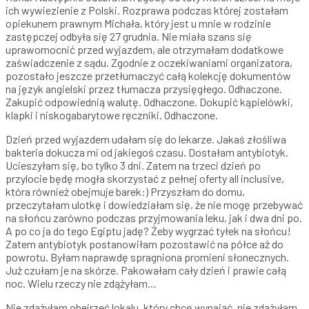
ich wywiezienie z Polski. Rozprawa podczas której zostałam
opiekunem prawnym Michała, który jest u mnie w rodzinie
zastępczej odbyła się 27 grudnia. Nie miała szans się
uprawomocnić przed wyjazdem, ale otrzymałam dodatkowe
zaświadczenie z sądu. Zgodnie z oczekiwaniami organizatora,
pozostało jeszcze przetłumaczyć całą kolekcję dokumentów
na język angielski przez tłumacza przysięgłego. Odhaczone.
Zakupić odpowiednią walutę. Odhaczone. Dokupić kąpielówki,
klapki i niskogabarytowe ręczniki. Odhaczone.
Dzień przed wyjazdem udałam się do lekarze. Jakaś złośliwa
bakteria dokucza mi od jakiegoś czasu. Dostałam antybiotyk.
Ucieszyłam się, bo tylko 3 dni. Zatem na trzeci dzień po
przylocie będę mogła skorzystać z pełnej oferty all inclusive,
która również obejmuje barek:) Przyszłam do domu,
przeczytałam ulotkę i dowiedziałam się, że nie mogę przebywać
na słońcu zarówno podczas przyjmowania leku, jak i dwa dni po.
A po co ja do tego Egiptu jadę? Żeby wygrzać tyłek na słońcu!
Zatem antybiotyk postanowiłam pozostawić na półce aż do
powrotu. Byłam naprawdę spragniona promieni słonecznych.
Już czułam je na skórze. Pakowałam cały dzień i prawie całą
noc. Wielu rzeczy nie zdążyłam…
Nie zdążyłam obejrzeć lokalu, który chcę wynająć, nie zdążyłam