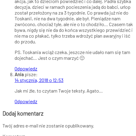
akcja, jak to dzieciom powiedzieć i co dalej. Padła szybka
decyzja, dzieci w ramach pocieszenia jadą do babci, urlop
został przełożony na za 3 tygodnie. Co prawda już nie do
Toskanii, nie na dwa tygodnie, ale był. Pieniądze nam
zwrócono, chociaż tyle, ale nie o to chodziło… Czasem tak
bywa, nigdy się nie da do końca wszystkiego przewidzieć i
nie ma co płakać, tylko trzeba wdrożyć plan awaryjny i iść
do przodu.
PS. Toskania wciąż czeka, jeszcze nie udało nam się tam
dojechać… Jest o czym marzyć 🙂
Odpowiedz
Ania
pisze:
14 stycznia, 2018 o 12:53
Jak mi źle, to czytam Twoje teksty, Agato…
Odpowiedz
Dodaj komentarz
Twój adres e-mail nie zostanie opublikowany.