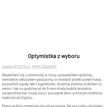
Optymistka z wyboru
Agata
LIFESTYLE
,
MOIM ZDANIEM
Obudziłam się o pierwszej w nocy, sprawdziłam godzinę,
mentalnie odliczyłam paszporty, w myślach przeliczyłam kasę,
wszystkie zgody, leki i kąpielówki. Godzinę później zrobiłam to
samo i tak co godzinę aż do 5 rano kiedy budzik brutalnie
oznajmił koniec mojej nocy i początek dnia, w którym mieliśmy
wylecieć do Egiptu.
Plany na ferie zmieniały się od września. Na początku chciałam