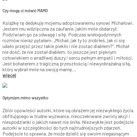
Czy mogę ci mówić MAMO
Książkę tę dedykuję mojemu adoptowanemu synowi Michałowi.
Jestem mu wdzięczna za zaufanie, jakim mnie obdarzył.
Podziwiam go za odwagę i siłę. Podczas wielogodzinnych
rozmów nieraz pytałam: „Michał, jak ty to zrobiłeś, jak ci się
udało przejść przez takie piekło i nie zostać diabłem?”. Michał
nie dość, że nie został diabłem, to jeszcze jest pięknym
człowiekiem o wrażliwej duszy i sercu pełnym empatii i miłości.
Jest bohaterem z tragiczną przeszłością i niewyobrażalną siłą,
który wybrał mnie na swoją mamę…
więcej
Optymizm mimo wszystko
Zbiór opowieści autorki, które są obrazem jej niezwykłego życia
obfitującego w trudne wyzwania, nieoczekiwane zwroty akcji i
niespodzianki o jakich nawet nie śniła. Niezwykłe jest podejście
autorki w szczególności do tych najtrudniejszych zdarzeń.
Podejście to sprawia, że może dzielić się swoim niegasnącym