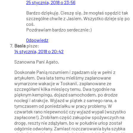
25 stycznia, 2018 o 23:56
Bardzo dziękuję. Cieszę się, że mogłaś spędzić tak
szczególne chwile z Jasiem. Wszystko dzieje się po
coś.
Pozdrawiam bardzo serdecznie:)
Odpowiedz
Basia
pisze:
14 stycznia, 2018 o 20:42
Szanowna Pani Agato,
Doskonale Panią rozumiem i zgadzam się w pełni z
artykułem. Dwa lata temu mieliśmy zaplanowane
wymarzone wakacje w Toskanii, zaplanowane ze
szczegółami kilka miesięcy temu. Dwa tygodnie na
pięknym kempingu, dojazd samochodem, po drodze
noclegi i atrakcje. Wyjazd w piątek z samego rana, a
tymczasem od poniedziałku w pracy problemy. W
czwartek rano niepewność czy wyjazd wypali (wszystko
zapłacone!). Zrobiłam część zakupów spożywczych na
drogę, reszty nie zdążyłam, bo w południe urlop został
odgórnie odwołany. Zamiast rozczarowania była szybka