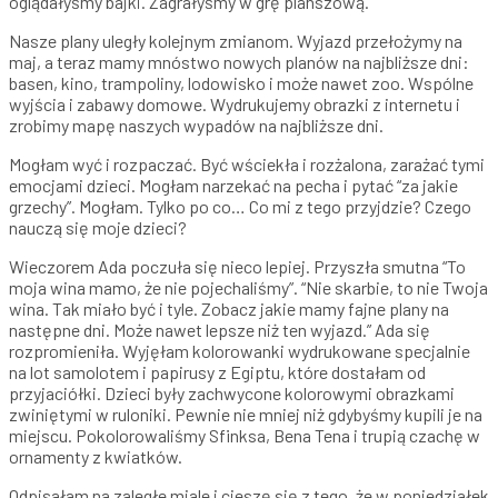
oglądałyśmy bajki. Zagrałyśmy w grę planszową.
Nasze plany uległy kolejnym zmianom. Wyjazd przełożymy na
maj, a teraz mamy mnóstwo nowych planów na najbliższe dni:
basen, kino, trampoliny, lodowisko i może nawet zoo. Wspólne
wyjścia i zabawy domowe. Wydrukujemy obrazki z internetu i
zrobimy mapę naszych wypadów na najbliższe dni.
Mogłam wyć i rozpaczać. Być wściekła i rozżalona, zarażać tymi
emocjami dzieci. Mogłam narzekać na pecha i pytać “za jakie
grzechy”. Mogłam. Tylko po co… Co mi z tego przyjdzie? Czego
nauczą się moje dzieci?
Wieczorem Ada poczuła się nieco lepiej. Przyszła smutna “To
moja wina mamo, że nie pojechaliśmy”. “Nie skarbie, to nie Twoja
wina. Tak miało być i tyle. Zobacz jakie mamy fajne plany na
następne dni. Może nawet lepsze niż ten wyjazd.” Ada się
rozpromieniła. Wyjęłam kolorowanki wydrukowane specjalnie
na lot samolotem i papirusy z Egiptu, które dostałam od
przyjaciółki. Dzieci były zachwycone kolorowymi obrazkami
zwiniętymi w ruloniki. Pewnie nie mniej niż gdybyśmy kupili je na
miejscu. Pokolorowaliśmy Sfinksa, Bena Tena i trupią czachę w
ornamenty z kwiatków.
Odpisałam na zaległe miale i cieszę się z tego, że w poniedziałek