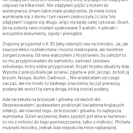
odpisać na kilka maili. Nie zdążyłam pójść z kotem do
weterynarza. (mam takie małe podejrzenie, że mała zołza
wymknęła się z domu i tym razem zaskoczyła;) Lista “nie
zdążyłam” ciągnie się długo, więc nie będę całej cytować. Grunt,
że na sobotę rano miałam spakowane 3 walizki, 4 plecaki i
wszystkie dokumenty, zgody i pieniądze.
Znajomy przyjechał o 6:30 żeby odwieźć nas na lotnisko. Ja, jak
zawsze lekko rozklekotana i mocno niedospana, ale świetnie
zorganizowana. Od rana walczyłam z Krystianem, by założył to
co mu przygotowałam do samolotu, zamiast zestawu
szkolnego, który sobie przygotował. Krzyki Kryska obudziły Adę.
Wyszła z pokoju biała jak ściana i zgięta w pół, jęcząc, że boli ją
brzuch. Nospa, Ibufen, Carbosol… Nie wiedziałam od czego
zacząć, ale nie miało to żadnego znaczenia, bo już pierwszy
podany lek wrócił tą samą drogą, którą został podany.
Ada narzekała na brzuszek i główkę od dwóch dni.
Obserwowałam i podawałam probiotyki świadoma krążących
infekcji, ale również tego, że brzuszek i główka, to najlepsza
wymówka. Dzień wcześniej Aleks spędził pół dnia w łazience i
to nie z miłości do tego pomieszczenia, tylko z mdłości. Michała
musnęło leciutko, jednak Ada niepokoiła mnie najbardziej.