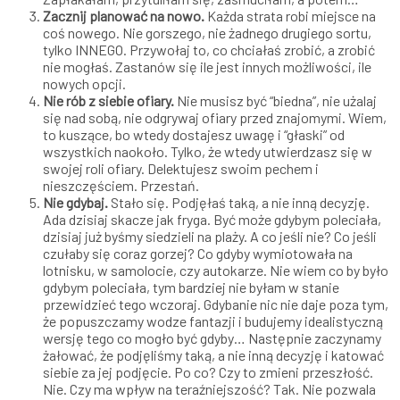
Zacznij planować na nowo.
Każda strata robi miejsce na
coś nowego. Nie gorszego, nie żadnego drugiego sortu,
tylko INNEGO. Przywołaj to, co chciałaś zrobić, a zrobić
nie mogłaś. Zastanów się ile jest innych możliwości, ile
nowych opcji.
Nie rób z siebie ofiary.
Nie musisz być “biedna”, nie użalaj
się nad sobą, nie odgrywaj ofiary przed znajomymi. Wiem,
to kuszące, bo wtedy dostajesz uwagę i “głaski” od
wszystkich naokoło. Tylko, że wtedy utwierdzasz się w
swojej roli ofiary. Delektujesz swoim pechem i
nieszczęściem. Przestań.
Nie gdybaj.
Stało się. Podjęłaś taką, a nie inną decyzję.
Ada dzisiaj skacze jak fryga. Być może gdybym poleciała,
dzisiaj już byśmy siedzieli na plaży. A co jeśli nie? Co jeśli
czułaby się coraz gorzej? Co gdyby wymiotowała na
lotnisku, w samolocie, czy autokarze. Nie wiem co by było
gdybym poleciała, tym bardziej nie byłam w stanie
przewidzieć tego wczoraj. Gdybanie nic nie daje poza tym,
że popuszczamy wodze fantazji i budujemy idealistyczną
wersję tego co mogło być gdyby… Następnie zaczynamy
żałować, że podjęliśmy taką, a nie inną decyzję i katować
siebie za jej podjęcie. Po co? Czy to zmieni przeszłość.
Nie. Czy ma wpływ na teraźniejszość? Tak. Nie pozwala