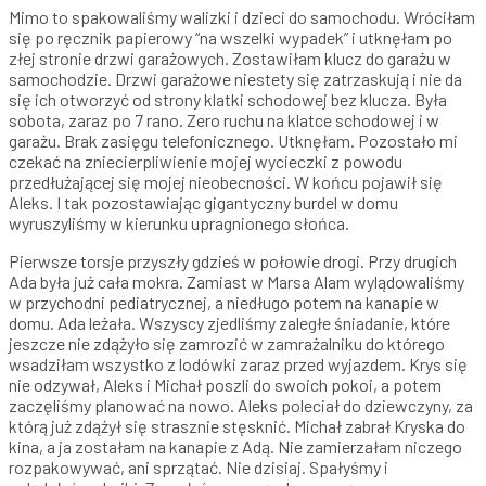
Mimo to spakowaliśmy walizki i dzieci do samochodu. Wróciłam
się po ręcznik papierowy “na wszelki wypadek” i utknęłam po
złej stronie drzwi garażowych. Zostawiłam klucz do garażu w
samochodzie. Drzwi garażowe niestety się zatrzaskują i nie da
się ich otworzyć od strony klatki schodowej bez klucza. Była
sobota, zaraz po 7 rano. Zero ruchu na klatce schodowej i w
garażu. Brak zasięgu telefonicznego. Utknęłam. Pozostało mi
czekać na zniecierpliwienie mojej wycieczki z powodu
przedłużającej się mojej nieobecności. W końcu pojawił się
Aleks. I tak pozostawiając gigantyczny burdel w domu
wyruszyliśmy w kierunku upragnionego słońca.
Pierwsze torsje przyszły gdzieś w połowie drogi. Przy drugich
Ada była już cała mokra. Zamiast w Marsa Alam wylądowaliśmy
w przychodni pediatrycznej, a niedługo potem na kanapie w
domu. Ada leżała. Wszyscy zjedliśmy zaległe śniadanie, które
jeszcze nie zdążyło się zamrozić w zamrażalniku do którego
wsadziłam wszystko z lodówki zaraz przed wyjazdem. Krys się
nie odzywał, Aleks i Michał poszli do swoich pokoi, a potem
zaczęliśmy planować na nowo. Aleks poleciał do dziewczyny, za
którą już zdążył się strasznie stęsknić. Michał zabrał Kryska do
kina, a ja zostałam na kanapie z Adą. Nie zamierzałam niczego
rozpakowywać, ani sprzątać. Nie dzisiaj. Spałyśmy i