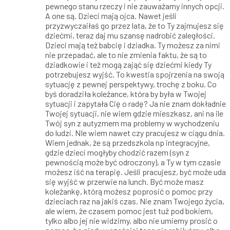
pewnego stanu rzeczy i nie zauważamy innych opcji.
A one są. Dzieci mają ojca. Nawet jeśli
przyzwyczaiłaś go przez lata, że to Ty zajmujesz się
dziećmi, teraz daj mu szansę nadrobić zaległości.
Dzieci mają też babcię i dziadka. Ty możesz za nimi
nie przepadać, ale to nie zmienia faktu, że są to
dziadkowie i też mogą zająć się dziećmi kiedy Ty
potrzebujesz wyjść. To kwestia spojrzenia na swoją
sytuację z pewnej perspektywy, trochę z boku. Co
byś doradziła koleżance, która by była w Twojej
sytuacji i zapytała Cię o radę? Ja nie znam dokładnie
Twojej sytuacji, nie wiem gdzie mieszkasz, ani na ile
Twój syn z autyzmem ma problemy w wychodzeniu
do ludzi. NIe wiem nawet czy pracujesz w ciągu dnia.
Wiem jednak, że są przedszkola np integracyjne,
gdzie dzieci mogłyby chodzić razem (syn z
pewnością może być odroczony), a Ty w tym czasie
możesz iść na terapię. Jeśli pracujesz, być może uda
się wyjść w przerwie na lunch. Być może masz
koleżankę, którą możesz poprosić o pomoc przy
dzieciach raz na jakiś czas. Nie znam Twojego życia,
ale wiem, że czasem pomoc jest tuż pod bokiem,
tylko albo jej nie widzimy, albo nie umiemy prosić o