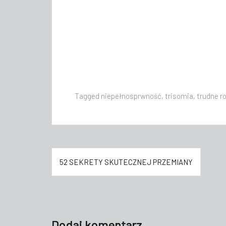
Tagged
niepełnosprwność
,
trisomia
,
trudne r
Nawigacja
52 SEKRETY SKUTECZNEJ PRZEMIANY
wpisu
Dodaj komentarz