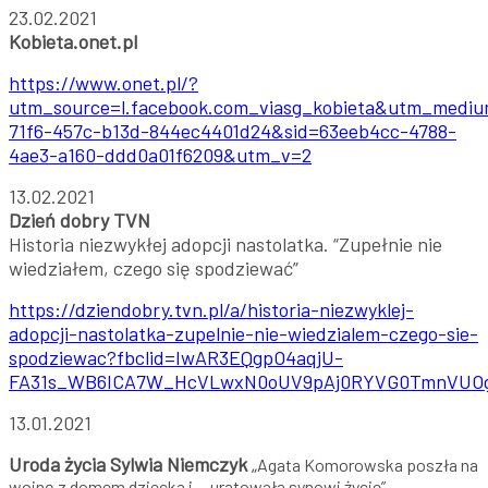
23.02.2021
Kobieta.onet.pl
https://www.onet.pl/?
utm_source=l.facebook.com_viasg_kobieta&utm_mediu
71f6-457c-b13d-844ec4401d24&sid=63eeb4cc-4788-
4ae3-a160-ddd0a01f6209&utm_v=2
13.02.2021
Dzień dobry TVN
Historia niezwykłej adopcji nastolatka. “Zupełnie nie
wiedziałem, czego się spodziewać”
https://dziendobry.tvn.pl/a/historia-niezwyklej-
adopcji-nastolatka-zupelnie-nie-wiedzialem-czego-sie-
spodziewac?fbclid=IwAR3EQgpO4aqjU-
FA31s_WB6ICA7W_HcVLwxN0oUV9pAj0RYVG0TmnVUO
13.01.2021
Uroda życia Sylwia Niemczyk
„
Agata Komorowska poszła na
wojnę z domem dziecka i… uratowała synowi życie”