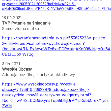
prywatna-26052021-2006?fbclid=IwAR2r_S-
oHoM05Q6enfUBzmZP43zK_YVDnVY0A9FpiHSitsH1uCqd9bELDc
18.04.2021
TVP Pytanie na śniadanie
Samodzielna matka
https://pytanienasniadanie.tvp.pl/53362322/w-polsce-
2-mln-kobiet-samotnie-wychowuje-dzieci?
fbclid=IwAR1JFx4eycWTc6xeDCRqhfgAKc098J4gnOJ5A
CBtaE_oXnVrOg
3.04.2021
Wysokie Obcasy
Adopcja bez fikcji – artykuł okładkowy
https://www.wysokieobcasy.pl/wysokie-
obcasy/7,173910,26929978,adopcja-bez-fikcji-
nauczyciele-mowili-agresywny-wulgarny.html?
fbclid=IwAR2_bCB6iXynsTup8iDhjDrVMERobb5rekYlyo
2W14