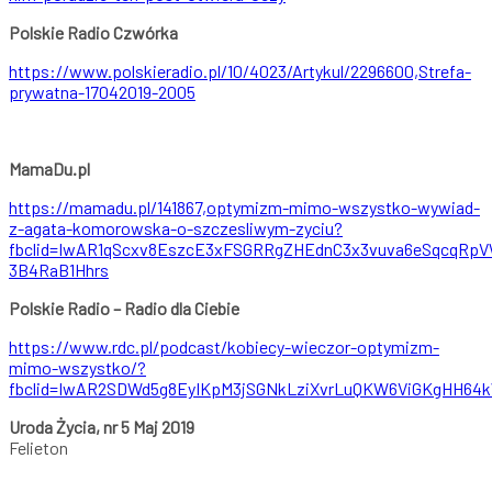
Polskie Radio Czwórka
https://www.polskieradio.pl/10/4023/Artykul/2296600,Strefa-
prywatna-17042019-2005
MamaDu.pl
https://mamadu.pl/141867,optymizm-mimo-wszystko-wywiad-
z-agata-komorowska-o-szczesliwym-zyciu?
fbclid=IwAR1qScxv8EszcE3xFSGRRgZHEdnC3x3vuva6eSqcqRpV
3B4RaB1Hhrs
Polskie Radio – Radio dla Ciebie
https://www.rdc.pl/podcast/kobiecy-wieczor-optymizm-
mimo-wszystko/?
fbclid=IwAR2SDWd5g8EyIKpM3jSGNkLziXvrLuQKW6ViGKgHH64
Uroda Życia, nr 5 Maj 2019
Felieton