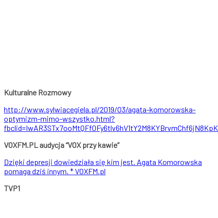
Kulturalne Rozmowy
http://www.sylwiacegiela.pl/2019/03/agata-komorowska-
optymizm-mimo-wszystko.html?
fbclid=IwAR3STx7ooMtQFf0Fy6tlv6hV1tY2M8KYBrvmChf6jN8Kp
VOXFM.PL audycja “VOX przy kawie”
Dzięki depresji dowiedziała się kim jest. Agata Komorowska
pomaga dziś innym. * VOXFM.pl
TVP1