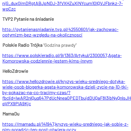
njG_duxOimDRgtABJpNDJ-3fVXHZuXiNYcum1OIQVJFbnkz-7-
wpCzc
TVP2 Pytanie na śniadanie
http://pytanienasniadanie.tvp.pl/42550601/jak-zachowac-
optymizm-bez-wzgledu-na-okolicznosci
Polskie Radio Trójka
“Godzina prawdy”
https://www.polskieradio.pl/9/1363/Artykul/2300057,Agata-
Komorowska-codziennie-jestem-kims-innym
HelloZdrowie
https://www.hellozdrowie.pl/kryzys-wieku-sredniego-dotyka-
wiele-osob-blogerka-agata-komorowska-dzieli-zycie-na-10-tki-
by-pokazac-na-co-tracimy-czas/?
fbclid=IwAR2nlQuq647PdUcNneaOPEDTbujdDUQaF8I3ibNyQnlsJH
qVPX9PIA9Kjc
MamaDu
https://mamadu.pl/141947,kryzys-wieku-sredniego-jak-sobie-z-
nim-poradzic-ten-post-otwiera-oczy