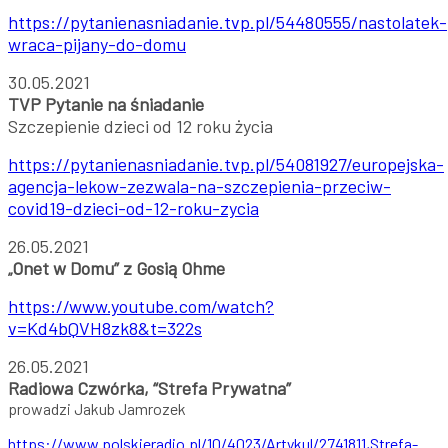
https://pytanienasniadanie.tvp.pl/54480555/nastolatek-
wraca-pijany-do-domu
30.05.2021
TVP Pytanie na śniadanie
Szczepienie dzieci od 12 roku życia
https://pytanienasniadanie.tvp.pl/54081927/europejska-
agencja-lekow-zezwala-na-szczepienia-przeciw-
covid19-dzieci-od-12-roku-zycia
26.05.2021
Onet w Domu” z Gosią Ohme ⠀
„
https://www.youtube.com/watch?
v=Kd4bQVH8zk8&t=322s
26.05.2021
Radiowa Czwórka, “Strefa Prywatna”
prowadzi Jakub Jamrozek
https://www.polskieradio.pl/10/4023/Artykul/2741811,Strefa-