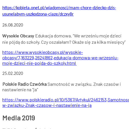
https://kobieta.onet.pl/wiadomosci/mam-chore-dziecko-dzis-
usunelabym-uszkodzona-ciaze/dczxy8r
26.08.2020
Edukacja domowa. “We wrześniu moje dzieci
Wysokie Obcasy
nie pójdą do szkoły. Czy oszalałam? Okaże się za kilka miesięcy”
https://www.wysokieobcasy.pl/wysokie-
obcasy/7,163229,26241862,edukacja-domowa-we-wrzesniu-
moje-dzieci-nie-pojda-do-szkoly.html
25.02.2020
Polskie Radio Czwórka
Samotność w związku. Znak czasów i
nastawienie na “ja”
https://www.polskieradio.pl/10/5367/Artykul/2462153,Samotnos
w-zwiazku-Znak-czasow-i-nastawienie-na-ja
Media 2
019