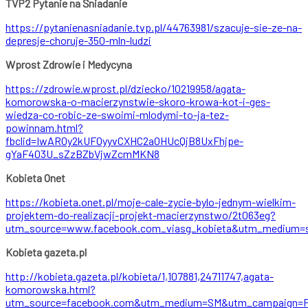
TVP2 Pytanie na Śniadanie
https://pytanienasniadanie.tvp.pl/44763981/szacuje-sie-ze-na-
depresje-choruje-350-mln-ludzi
Wprost Zdrowie i Medycyna
https://zdrowie.wprost.pl/dziecko/10219958/agata-
komorowska-o-macierzynstwie-skoro-krowa-kot-i-ges-
wiedza-co-robic-ze-swoimi-mlodymi-to-ja-tez-
powinnam.html?
fbclid=IwAR0y2kUFOyyvCXHC2aOHUcQjB8UxFhjpe-
gYaF403U_sZzBZbVjwZcmMKN8
Kobieta Onet
https://kobieta.onet.pl/moje-cale-zycie-bylo-jednym-wielkim-
projektem-do-realizacji-projekt-macierzynstwo/2t063eg?
utm_source=www.facebook.com_viasg_kobieta&utm_medium=s
Kobieta gazeta.pl
http://kobieta.gazeta.pl/kobieta/1,107881,24711747,agata-
komorowska.html?
utm_source=facebook.com&utm_medium=SM&utm_campaign=FB