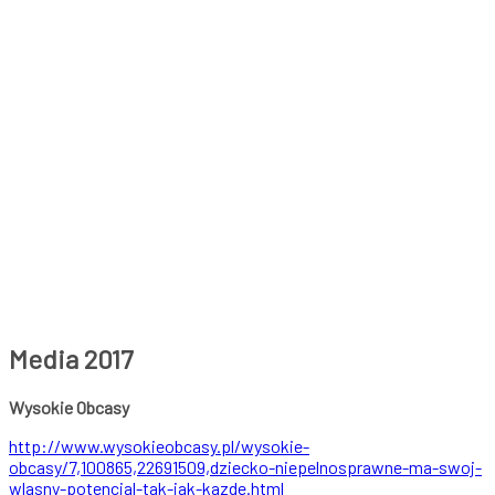
Media 2017
Wysokie Obcasy
http://www.wysokieobcasy.pl/wysokie-
obcasy/7,100865,22691509,dziecko-niepelnosprawne-ma-swoj-
wlasny-potencjal-tak-jak-kazde.html