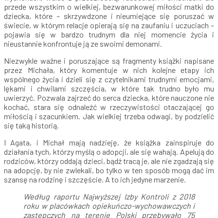
przede wszystkim o wielkiej, bezwarunkowej miłości matki do
dziecka, które – skrzywdzone i nieumiejące się poruszać w
świecie, w którym relacje opierają się na zaufaniu i uczuciach –
pojawia się w bardzo trudnym dla niej momencie życia i
nieustannie konfrontuje ją ze swoimi demonami.
Niezwykle ważne i poruszające są fragmenty książki napisane
przez Michała, który komentuje w nich kolejne etapy ich
wspólnego życia i dzieli się z czytelnikami trudnymi emocjami,
lękami i chwilami szczęścia, w które tak trudno było mu
uwierzyć. Pozwala zajrzeć do serca dziecka, które nauczone nie
kochać, stara się odnaleźć w rzeczywistości otaczającej go
miłością i szacunkiem. Jak wielkiej trzeba odwagi, by podzielić
się taką historią.
I Agata, i Michał mają nadzieję, że książka zainspiruje do
działania tych, którzy myślą o adopcji, ale się wahają. Apelują do
rodziców, którzy oddają dzieci, bądź tracą je, ale nie zgadzają się
na adopcję, by nie zwlekali, bo tylko w ten sposób mogą dać im
szansę na rodzinę i szczęście. A to ich jedyne marzenie.
Według raportu Najwyższej Izby Kontroli z 2018
roku w placówkach opiekuńczo-wychowawczych i
zastępczych na terenie Polski przebywało 75