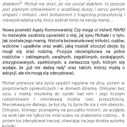
diabłem?”.
Michał nie dość, że nie został diabłem, to jeszcze
jest pięknym człowiekiem o wrażliwej duszy i sercu pełnym
empatii i miłości. Jest bohaterem z tragiczną przeszłością i
niewyobrażalną siłą,
który wybrał mnie na swoją mamę…
Nowa powieść Agaty Komorowskiej
Czy mogę ci mówić MAMO
to niezwykle osobista opowieść o niej, jej synu Michale i o tym,
jak została jego mamą. Historia bezwarunkowej miłości, cudów,
wzlotów i upadków oraz walki, jaką musieli stoczyć oboje, by
mogli się stać rodziną. Pozycja obowiązkowa na półce
rodziców – zabieganych, uważnych, zagubionych, szukających,
zrezygnowanych, spełnionych, a zwłaszcza tych, którym się
wydaje, że „już nie dadzą rady” oraz takich, którzy myślą o
adopcji, ale nie mogą się zdecydować.
Michał pierwsze lata życia spędził najpierw na ulicy, potem w
pogotowiach opiekuńczych i w domach dziecka. Chłopiec bez
ojca, z matkę niezdolną do opieki nad nim i jego licznym
rodzeństwem i nieciekawą można rzec przeszłością.
Nieciekawą nie dlatego, że był zły, to życie źle się z nim obeszło.
Chłopiec, którego poznajemy na początku historii, ze względu
na wiek (ale nie tylko) nie miał szans na znalezienie rodziny… A
potem los zdecydował inaczej, stawiając na jego drodze autorkę
książki.