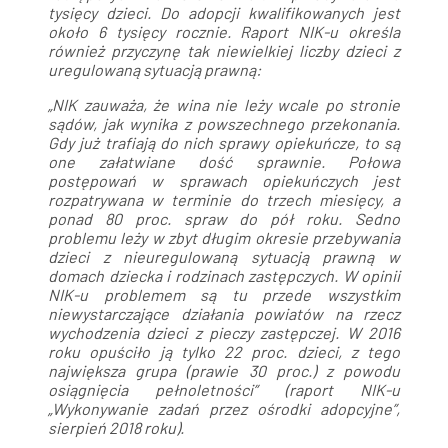
tysięcy dzieci. Do adopcji kwalifikowanych jest
około 6 tysięcy rocznie. Raport NIK-u określa
również przyczynę tak niewielkiej liczby dzieci z
uregulowaną sytuacją prawną:
„NIK zauważa, że wina nie leży wcale po stronie
sądów, jak wynika z powszechnego przekonania.
Gdy już trafiają do nich sprawy opiekuńcze, to są
one załatwiane dość sprawnie. Połowa
postępowań w sprawach opiekuńczych jest
rozpatrywana w terminie do trzech miesięcy, a
ponad 80 proc. spraw do pół roku. Sedno
problemu leży w zbyt długim okresie przebywania
dzieci z nieuregulowaną sytuacją prawną w
domach dziecka i rodzinach zastępczych. W opinii
NIK-u problemem są tu przede wszystkim
niewystarczające działania powiatów na rzecz
wychodzenia dzieci z pieczy zastępczej. W 2016
roku opuściło ją tylko 22 proc. dzieci, z tego
największa grupa (prawie 30 proc.) z powodu
osiągnięcia pełnoletności” (raport NIK-u
„Wykonywanie zadań przez ośrodki adopcyjne”,
sierpień 2018 roku).