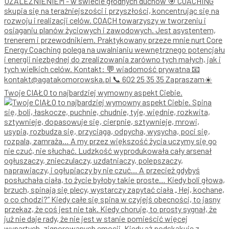
Twoje CIAŁO to najbardziej wymowny aspekt Ciebie.