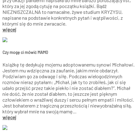
przy okazji pandemii napisała do mnie bardzo poruszający list,
który za jej zgodą cytuję na początku książki. Bądź
NIEZNISZCZALNA to namacalne, żywe studium KRYZYSU,
napisane na podstawie konkretnych pytań i wątpliwości, z
którymi się do mnie zwracacie.
więcej
Czy mogę ci mówić MAMO
Książkę tę dedykuję mojemu adoptowanemu synowi Michałowi.
Jestem mu wdzięczna za zaufanie, jakim mnie obdarzył.
Podziwiam go za odwagę i siłę. Podczas wielogodzinnych
rozmów nieraz pytałam: „Michał, jak ty to zrobiłeś, jak ci się
udało przejść przez takie piekło i nie zostać diabłem?”. Michał
nie dość, że nie został diabłem, to jeszcze jest pięknym
człowiekiem o wrażliwej duszy i sercu pełnym empatii i miłości.
Jest bohaterem z tragiczną przeszłością i niewyobrażalną siłą,
który wybrał mnie na swoją mamę…
więcej