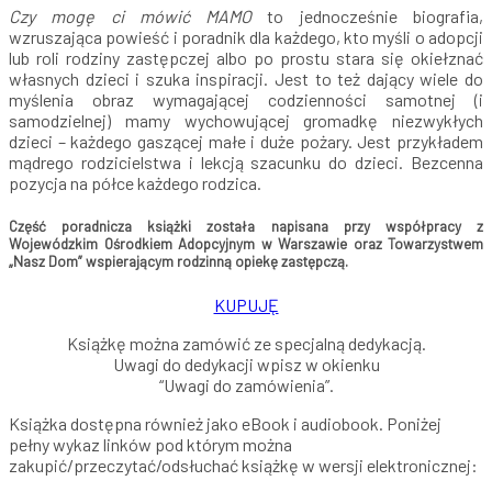
Czy mogę ci mówić MAMO
to jednocześnie biografia,
wzruszająca powieść i poradnik dla każdego, kto myśli o adopcji
lub roli rodziny zastępczej albo po prostu stara się okiełznać
własnych dzieci i szuka inspiracji. Jest to też dający wiele do
myślenia obraz wymagającej codzienności samotnej (i
samodzielnej) mamy wychowującej gromadkę niezwykłych
dzieci – każdego gaszącej małe i duże pożary. Jest przykładem
mądrego rodzicielstwa i lekcją szacunku do dzieci. Bezcenna
pozycja na półce każdego rodzica.
Część poradnicza książki została napisana przy współpracy z
Wojewódzkim Ośrodkiem Adopcyjnym w Warszawie oraz Towarzystwem
„Nasz Dom” wspierającym rodzinną opiekę zastępczą.
KUPUJĘ
Książkę można zamówić ze specjalną dedykacją.
Uwagi do dedykacji wpisz w okienku
“Uwagi do zamówienia”.
Książka dostępna również jako eBook i audiobook. Poniżej
pełny wykaz linków pod którym można
zakupić/przeczytać/odsłuchać książkę w wersji elektronicznej: