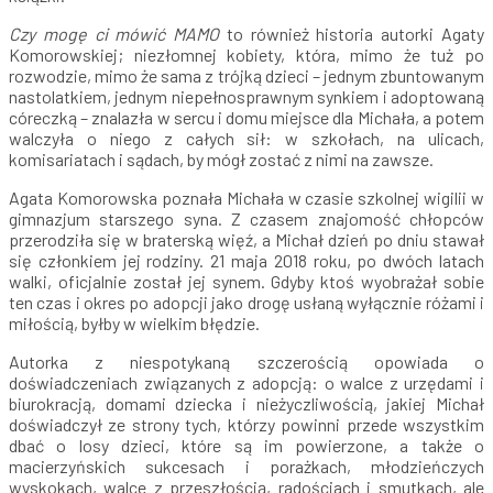
Czy mogę ci mówić MAMO
to również historia autorki Agaty
Komorowskiej; niezłomnej kobiety, która, mimo że tuż po
rozwodzie, mimo że sama z trójką dzieci – jednym zbuntowanym
nastolatkiem, jednym niepełnosprawnym synkiem i adoptowaną
córeczką – znalazła w sercu i domu miejsce dla Michała, a potem
walczyła o niego z całych sił: w szkołach, na ulicach,
komisariatach i sądach, by mógł zostać z nimi na zawsze.
Agata Komorowska poznała Michała w czasie szkolnej wigilii w
gimnazjum starszego syna. Z czasem znajomość chłopców
przerodziła się w braterską więź, a Michał dzień po dniu stawał
się członkiem jej rodziny. 21 maja 2018 roku, po dwóch latach
walki, oficjalnie został jej synem. Gdyby ktoś wyobrażał sobie
ten czas i okres po adopcji jako drogę usłaną wyłącznie różami i
miłością, byłby w wielkim błędzie.
Autorka z niespotykaną szczerością opowiada o
doświadczeniach związanych z adopcją: o walce z urzędami i
biurokracją, domami dziecka i nieżyczliwością, jakiej Michał
doświadczył ze strony tych, którzy powinni przede wszystkim
dbać o losy dzieci, które są im powierzone, a także o
macierzyńskich sukcesach i porażkach, młodzieńczych
wyskokach, walce z przeszłością, radościach i smutkach, ale