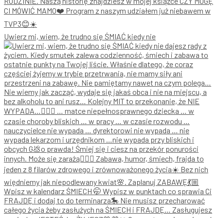
Uwierz mi, wiem, że trudno się ŚMIAĆ kiedy nie