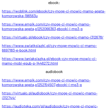
ebook:
https://woblink.com/ebook/czy-
moge-ci-mowic-mamo-agata-
komorowska-196563u
https://www.empik.com/czy-
moge-ci-mowic-mamo-
komorowska-
agata,p1252066363,ebooki-i-
mp3-p
https://virtualo.pl/ebook/czy-
moge-ci-mowic-mamo-i312678/
https://www.swiatksiazki.pl/
czy-moge-mowic-ci-mamo-
6697183-e-book.html
https://www.taniaksiazka.pl/
ebook-czy-moge-mowic-ci-
mamo-
mobi-epub-p-1446272.html
audiobook
https://www.empik.com/czy-
moge-ci-mowic-mamo-
komorowska-
agata,p1252154507,ebooki-i-
mp3-p
https://virtualo.pl/audiobook/
czy-moge-ci-mowic-mamo-
i312744/
https://audioteka.com/pl/
audiobook/czy-moge-ci-mowic-