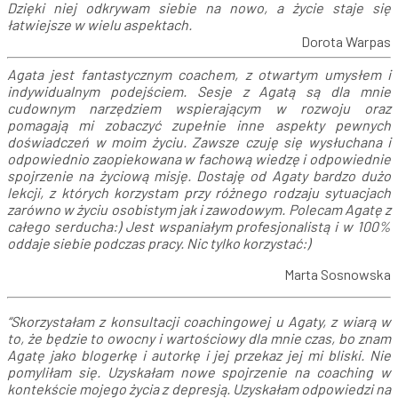
Dzięki niej odkrywam siebie na nowo, a życie staje się
łatwiejsze w wielu aspektach.
Dorota Warpas
Agata jest fantastycznym coachem, z otwartym umysłem i
indywidualnym podejściem. Sesje z Agatą są dla mnie
cudownym narzędziem wspierającym w rozwoju oraz
pomagają mi zobaczyć zupełnie inne aspekty pewnych
doświadczeń w moim życiu. Zawsze czuję się wysłuchana i
odpowiednio zaopiekowana w fachową wiedzę i odpowiednie
spojrzenie na życiową misję. Dostaję od Agaty bardzo dużo
lekcji, z których korzystam przy różnego rodzaju sytuacjach
zarówno w życiu osobistym jak i zawodowym. Polecam Agatę z
całego serducha:) Jest wspaniałym profesjonalistą i w 100%
oddaje siebie podczas pracy. Nic tylko korzystać:)
Marta Sosnowska
“Skorzystałam z konsultacji coachingowej u Agaty, z wiarą w
to, że będzie to owocny i wartościowy dla mnie czas, bo znam
Agatę jako blogerkę i autorkę i jej przekaz jej mi bliski. Nie
pomyliłam się. Uzyskałam nowe spojrzenie na coaching w
kontekście mojego życia z depresją. Uzyskałam odpowiedzi na