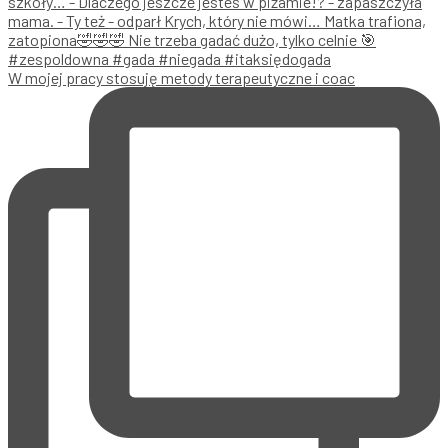
W mojej pracy stosuję metody terapeutyczne i coac