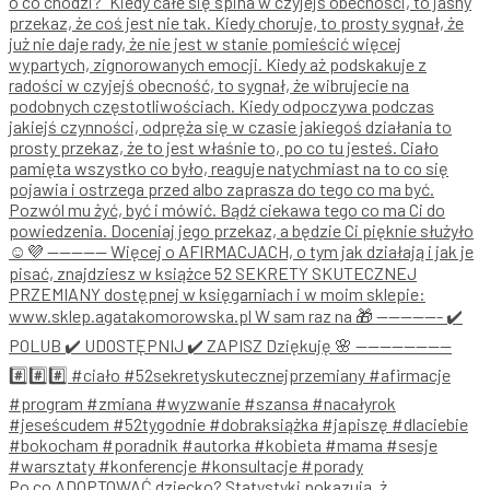
Po co ADOPTOWAĆ dziecko? Statystyki pokazują, ż