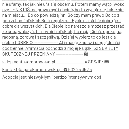
Adopcja jest niezwykłym i bardzo intensywnym doś