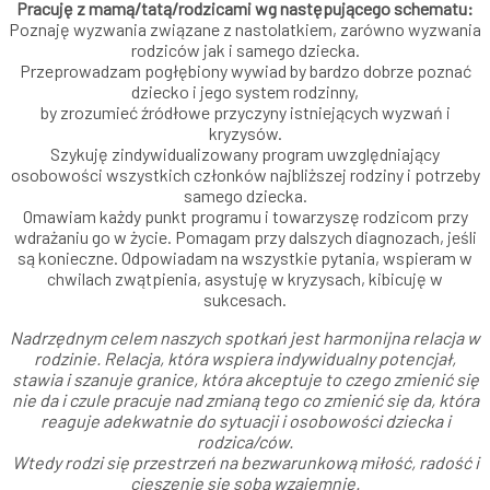
Pracuję z mamą/tatą/rodzicami wg następującego schematu:
Poznaję wyzwania związane z nastolatkiem, zarówno wyzwania
rodziców jak i samego dziecka.
Przeprowadzam pogłębiony wywiad by bardzo dobrze poznać
dziecko i jego system rodzinny,
by zrozumieć źródłowe przyczyny istniejących wyzwań i
kryzysów.
Szykuję zindywidualizowany program uwzględniający
osobowości wszystkich członków najbliższej rodziny i potrzeby
samego dziecka.
Omawiam każdy punkt programu i towarzyszę rodzicom przy
wdrażaniu go w życie. Pomagam przy dalszych diagnozach, jeśli
są konieczne. Odpowiadam na wszystkie pytania, wspieram w
chwilach zwątpienia, asystuję w kryzysach, kibicuję w
sukcesach.
Nadrzędnym celem naszych spotkań jest harmonijna relacja w
rodzinie. Relacja, która wspiera indywidualny potencjał,
stawia i szanuje granice, która akceptuje to czego zmienić się
nie da i czule pracuje nad zmianą tego co zmienić się da, która
reaguje adekwatnie do sytuacji i osobowości dziecka i
rodzica/ców.
Wtedy rodzi się przestrzeń na bezwarunkową miłość, radość i
cieszenie się sobą wzajemnie.