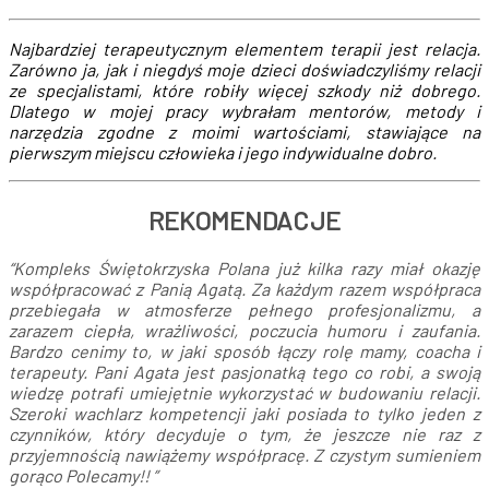
Najbardziej terapeutycznym
elementem terapii jest
relacja.
Zarówno ja, jak i niegdyś moje dzieci doświadczyliśmy relacji
ze specjalistami,
które robiły więcej szkody niż dobrego.
Dlatego w mojej pracy wybrałam mentorów, metody i
narzędzia zgodne z moimi wartościami, stawiające
na
pierwszym miejscu człowieka i jego indywidualne dobro.
REKOMENDACJE
“Kompleks Świętokrzyska Polana już kilka razy miał okazję
współpracować z Panią Agatą. Za każdym razem współpraca
przebiegała w atmosferze pełnego profesjonalizmu, a
zarazem ciepła, wrażliwości, poczucia humoru i zaufania.
Bardzo cenimy to, w jaki sposób łączy rolę mamy, coacha i
terapeuty. Pani Agata jest pasjonatką tego co robi, a swoją
wiedzę potrafi umiejętnie wykorzystać w budowaniu relacji.
Szeroki wachlarz kompetencji jaki posiada to tylko jeden z
czynników, który decyduje o tym, że jeszcze nie raz z
przyjemnością nawiążemy współpracę.
Z czystym sumieniem
gorąco Polecamy!!
”