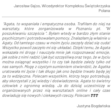
Jarosław Gajos, Wicedyrektor Kompleksu Świętokrzyska
Polana
“Agata, to wspaniała i empatyczna osoba. Trafiłam do niej na
warsztaty, które zorganizowała w Poznaniu pt. “W
poszukiwaniu szczęścia “. Byłam wtedy w bardzo złym stanie
psychicznym i potrzebowałam pomocy. Znalazłam ją właśnie u
Agaty. Od tamtego czasu w moim życiu zaczęły dziać się cuda!
Wszystko powoli zaczęło mi się układać. Dzięki temu, że Agata
wskazała mi drogę i nauczyła mnie jak rozpoznawać emocje,
jak sobie z nimi radzić i jak być szczęśliwą oraz tego, że w życiu
można osiągnąć wszystko i to czy tak będzie zależy tylko od
nas samych. Mogę z czystym sumieniem stwierdzić, że Agatka
uratowała mi życie i tak długo jak ono będzie trwało będę jej
za to wdzięczna. Polecam wszystkim, którzy tego potrzebują,
aby skorzystali z jej wiedzy i doświadczenia. Agata to świetny
człowiek z ogromną wiedzą. Ja do dzisiaj uczestniczę w
organizowanych przez nią warsztatach online i cały czas
dowiaduję się nowych i ciekawych rzeczy. Polecam ❣️❣️❣️
Justyna Bogdańska