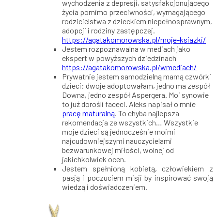
wychodzenia z depresji, satysfakcjonującego
życia pomimo przeciwności, wymagającego
rodzicielstwa z dzieckiem niepełnosprawnym,
adopcji i rodziny zastępczej.
https://agatakomorowska.pl/moje-ksiazki/
Jestem rozpoznawalna w mediach jako
ekspert w powyższych dziedzinach
https://agatakomorowska.pl/wmediach/
Prywatnie jestem samodzielną mamą czwórki
dzieci: dwoje adoptowałam, jedno ma zespół
Downa, jedno zespół Aspergera. Moi synowie
to już dorośli faceci. Aleks napisał o mnie
pracę maturalną
. To chyba najlepsza
rekomendacja ze wszystkich… Wszystkie
moje dzieci są jednocześnie moimi
najcudowniejszymi nauczycielami
bezwarunkowej miłości, wolnej od
jakichkolwiek ocen.
Jestem spełnioną kobietą, człowiekiem z
pasją i poczuciem misji by inspirować swoją
wiedzą i doświadczeniem.