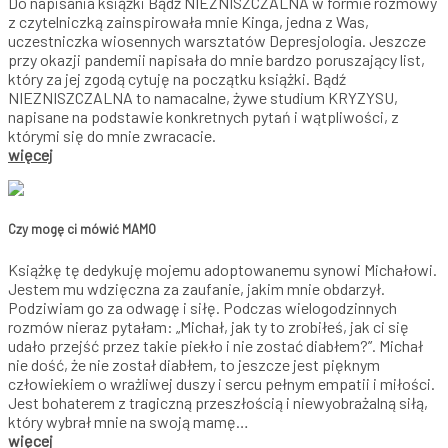
Do napisania książki Bądź NIEZNISZCZALNA w formie rozmowy
z czytelniczką zainspirowała mnie Kinga, jedna z Was,
uczestniczka wiosennych warsztatów Depresjologia. Jeszcze
przy okazji pandemii napisała do mnie bardzo poruszający list,
który za jej zgodą cytuję na początku książki. Bądź
NIEZNISZCZALNA to namacalne, żywe studium KRYZYSU,
napisane na podstawie konkretnych pytań i wątpliwości, z
którymi się do mnie zwracacie.
więcej
Czy mogę ci mówić MAMO
Książkę tę dedykuję mojemu adoptowanemu synowi Michałowi.
Jestem mu wdzięczna za zaufanie, jakim mnie obdarzył.
Podziwiam go za odwagę i siłę. Podczas wielogodzinnych
rozmów nieraz pytałam: „Michał, jak ty to zrobiłeś, jak ci się
udało przejść przez takie piekło i nie zostać diabłem?”. Michał
nie dość, że nie został diabłem, to jeszcze jest pięknym
człowiekiem o wrażliwej duszy i sercu pełnym empatii i miłości.
Jest bohaterem z tragiczną przeszłością i niewyobrażalną siłą,
który wybrał mnie na swoją mamę…
więcej