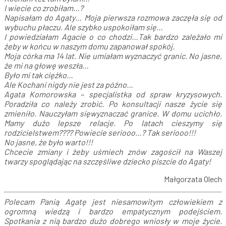
I wiecie co zrobiłam…?
Napisałam do Agaty… Moja pierwsza rozmowa zaczęła się od
wybuchu płaczu. Ale szybko uspokoiłam się…
I powiedziałam Agacie o co chodzi…Tak bardzo zależało mi
żeby w końcu w naszym domu zapanował spokój.
Moja córka ma 14 lat. Nie umiałam wyznaczyć granic. No jasne,
że mi na głowę weszła…
Było mi tak ciężko…
Ale Kochani nigdy nie jest za późno…
Agata Komorowska – specjalistka od spraw kryzysowych.
Poradziła co należy zrobić. Po konsultacji nasze życie się
zmieniło. Nauczyłam sięwyznaczać granice. W domu ucichło.
Mamy dużo lepsze relacje. Po latach cieszymy się
rodzicielstwem???? Powiecie seriooo…? Tak seriooo!!!
No jasne, że było warto!!!
Chcecie zmiany i żeby uśmiech znów zagościł na Waszej
twarzy spoglądając na szczęśliwe dziecko piszcie do Agaty!
Małgorzata Olech
Polecam Panią Agatę jest niesamowitym człowiekiem z
ogromną wiedzą i bardzo empatycznym podejściem.
Spotkania z nią bardzo dużo dobrego wniosły w moje życie.