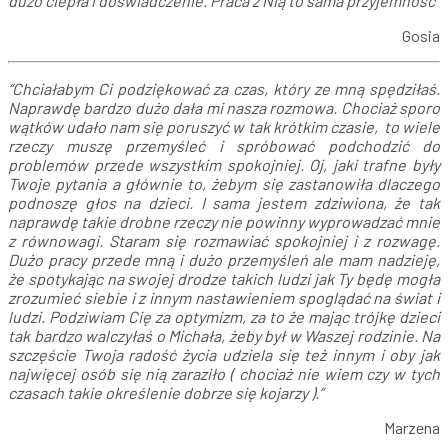
dużo ciepła i doświadczenie. Praca z Nią to sama przyjemność”
Gosia
“Chciałabym Ci podziękować za czas, który ze mną spędziłaś.
Naprawdę bardzo dużo dała mi nasza rozmowa. Chociaż sporo
wątków udało nam się poruszyć w tak krótkim czasie, to wiele
rzeczy muszę przemyśleć i spróbować podchodzić do
problemów przede wszystkim spokojniej. Oj, jaki trafne były
Twoje pytania a głównie to, żebym się zastanowiła dlaczego
podnoszę głos na dzieci. I sama jestem zdziwiona, że tak
naprawdę takie drobne rzeczy nie powinny wyprowadzać mnie
z równowagi. Staram się rozmawiać spokojniej i z rozwagę.
Dużo pracy przede mną i dużo przemyśleń ale mam nadzieję,
że spotykając na swojej drodze takich ludzi jak Ty będę mogła
zrozumieć siebie i z innym nastawieniem spoglądać na świat i
ludzi. Podziwiam Cię za optymizm, za to że mając trójkę dzieci
tak bardzo walczyłaś o Michała, żeby był w Waszej rodzinie. Na
szczęście Twoja radość życia udziela się też innym i oby jak
najwięcej osób się nią zaraziło ( chociaż nie wiem czy w tych
czasach takie określenie dobrze się kojarzy ).”
Marzena