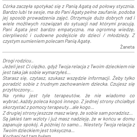
Córka zaczęła spotykać się z Panią Agatą od połowy stycznia.
Bardzo lubi te sesje, ma do Pani Agaty pełne zaufanie, podoba
jej sposób prowadzenia zajęć. Otrzymuje dużo dobrych rad i
wiele możliwych rozwiązań do sytuacji nad którymi pracują.
Pani Agata jest bardzo empatyczna, ma ogromną wiedzę,
cierpliwość i cudowne podejście do dzieci / młodzieży. Z
czystym sumieniem polecam Panią Agatę.
Żaneta
Drogi rodzicu..
Jeżeli jest Ci ciężko, gdyż Twoja relacja z Twoim dzieckiem nie
jest taka jak sobie wymarzyłeś…
Starasz się, czytasz, szukasz wszędzie informacji. Żeby tylko
poradzić sobie z trudnym zachowaniem dziecka. Czujesz się
przytłoczony…
Na rynku jest tyle terapeutów, że nie wiadomo co
wybrać..każdy poleca kogoś innego. Z jednej strony chciałbyś
skorzystać z pomocy terapeuty…ale kogo…
Z drugiej strony jeszcze masz wiarę, że sobie sam poradzisz…
Są jakieś tam wzloty i już masz nadzieję, że w końcu w domu
zapanuje spokój. A później to samo… Niestety Twoja relacja z
Twoim dzieckiem jest toksyczna…
Kochani też tam byłam…