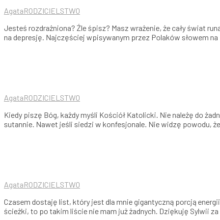
Agata
RODZICIELSTWO
Jesteś rozdrażniona? Źle śpisz? Masz wrażenie, że cały świat r
na depresję. Najczęściej wpisywanym przez Polaków słowem na p
Agata
RODZICIELSTWO
Kiedy piszę Bóg, każdy myśli Kościół Katolicki. Nie należę do ża
sutannie. Nawet jeśli siedzi w konfesjonale. Nie widzę powodu, ż
Agata
RODZICIELSTWO
Czasem dostaję list, który jest dla mnie gigantyczną porcją energii
ścieżki, to po takim liście nie mam już żadnych. Dziękuję Sylwii za