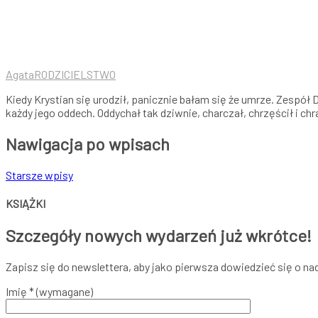
Agata
RODZICIELSTWO
Kiedy Krystian się urodził, panicznie bałam się że umrze. Zespół
każdy jego oddech. Oddychał tak dziwnie, charczał, chrzęścił i chr
Nawigacja po wpisach
Starsze wpisy
KSIĄŻKI
Szczegóły nowych wydarzeń już wkrótce!
Zapisz się do newslettera, aby jako pierwsza dowiedzieć się o 
Imię * (wymagane)