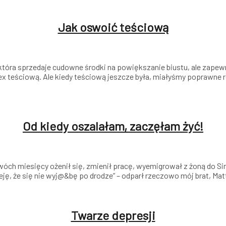
Jak oswoić teściową
, która sprzedaje cudowne środki na powiększanie biustu, ale zap
x teściową. Ale kiedy teściową jeszcze była, miałyśmy poprawne r
Od kiedy oszalałam, zaczęłam żyć!
dwóch miesięcy ożenił się, zmienił pracę, wyemigrował z żoną do S
dzieję, że się nie wyj@&bę po drodze” – odparł rzeczowo mój brat, M
Twarze depresji