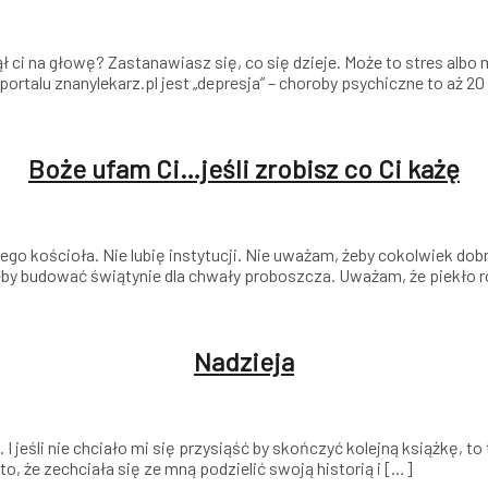
unął ci na głowę? Zastanawiasz się, co się dzieje. Może to stres 
ortalu znanylekarz.pl jest „depresja” – choroby psychiczne to aż 
Boże ufam Ci…jeśli zrobisz co Ci każę
dnego kościoła. Nie lubię instytucji. Nie uważam, żeby cokolwiek 
eby budować świątynie dla chwały proboszcza. Uważam, że piekło ro
Nadzieja
. I jeśli nie chciało mi się przysiąść by skończyć kolejną książkę, 
 to, że zechciała się ze mną podzielić swoją historią i […]