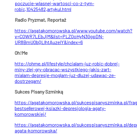
poczucie-wlasnej-wartosci-co-z-tym-
robic,10425482,artykul.html
Radio Pryzmat, Reportaż
https://agatakomorowska.pl/www.youtube.com/watch?
v=COWR7LEbJjM&list=PLZ0oHyN3GgpDN-
UR8BmUObQLIhtAuzeIY&index=6
Oh!Me
http://ohme.pl/lifestyle/chcialam-juz-robic-dobrej-
miny-zlej-gry-obracac-wszystkiego-jakis-zart-
mialam-depresje-moglam-juz-dluzej-udawac-ze-
dostrzegam/
Sukces Pisany Szminką
https://agatakomorowska.pl/sukcespisanyszminka.pl/fra
bestsellerowej-ksiazki-depresjologia-agaty-
komorowskiej/
https://agatakomorowska.pl/sukcespisanyszminka.pl/depr
agata-komorowska/