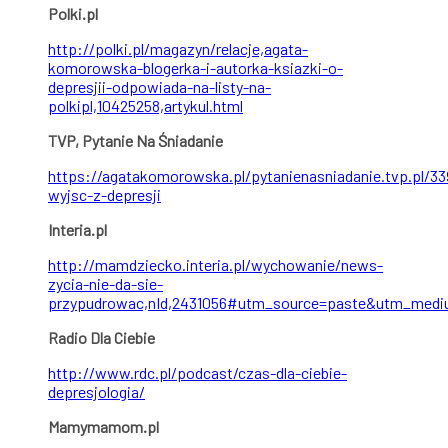
Polki.pl
http://polki.pl/magazyn/relacje,agata-
komorowska-blogerka-i-autorka-ksiazki-o-
depresjii-odpowiada-na-listy-na-
polkipl,10425258,artykul.html
TVP, Pytanie Na Śniadanie
https://agatakomorowska.pl/pytanienasniadanie.tvp.pl/33
wyjsc-z-depresji
Interia.pl
http://mamdziecko.interia.pl/wychowanie/news-
zycia-nie-da-sie-
przypudrowac,nId,2431056#utm_source=paste&utm_medi
Radio Dla Ciebie
http://www.rdc.pl/podcast/czas-dla-ciebie-
depresjologia/
Mamymamom.pl