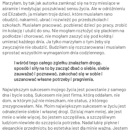
Marzyłam, by tak jak autorka zamknąć się na trzy miesiące w
aśramie i medytując poszukiwać sensu życia. Ale w odróżnieniu
od Elizabeth, ja miałam troje dzieci, które musiałam rano
obudzić, nakarmić, ubrać i rozwieźć po przedszkolach i
szkołach. Musiałam pracować, pozbierać dzieci po pracy, zrobić
im kolację i utulić do snu. Nie mogłam rozłożyć się plackiem na
podłodze i chorować, nie mogłam zaszyć się pod kołdrą i
umierać każdego dnia. Ja tylko marzyłam o tym żeby się
zwyczajnie nie obudzić. Budziłam się rozczarowana i musiałam
sprostać wszystkim wymaganiom dnia codziennego.
I wśród tego całego zgiełku znalazłam drogę,
sposób i siły na to by zacząć dbać o siebie, siebie
zauważać i poznawać, zakochać się w sobie i
uszanować własne potrzeby i pragnienia.
Największym sukcesem mojego życia jest powstanie z samego
dna i bycie sobą. Sukcesem nie jest firma, którą oddałam, nie
dom, w którym już nie mieszkam, nie status, z którego
zrezygnowałam. Nie. Moim największym sukcesem w życiu jest
odnalezienie siebie i własnej drogi. Dzisiaj mam mniej, ale jest
mnie o wiele więcej, bo jestem szczęśliwa, a szczęśliwym
ludziom niewiele do szczęścia potrzeba. Nadal lubię piękne i
eleganckie przedmioty, bo estetyka jest dla minie ważna. Jestem