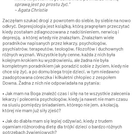
sprawą jest po prostu żyć.”
~ Agata Christie
Zaczęłam szukać drogi z powrotem do siebie, by siebie na nowo
odkryć. Depresjologia jest książką, którą pragnęłam przeczytać
kiedy zostałam zdiagnozowana z nadciśnieniem, nerwicą i
depresją, a której wtedy nie znalazłam. Znalazłam wiele
poradników napisanych przez lekarzy, psychologów,
psychiatrów, terapeutów, teologów, filozofów i duchownych
różnych wyznań. Wszystkie były cenne, każda z nich była
kolejnym krokiem ku wyzdrowieniu, ale żadna nie była
kompletnym poradnikiem jak poradzić sobie z życiem, kiedy nie
chce się żyć, a po domu biega troje dzieci, w tym niedawno
zaadoptowana córeczka i kilkuletni chłopiec z zespołem
Downa. Żadna z nich nie odpowiadała na pytania:
• Jak mam na Boga znaleźć czas i siłę na te wszystkie zalecenia
lekarzy i polecenia psychologów, kiedy ja nawet nie mam czasu
na siusiu pomiędzy śniadaniem, którego nie jem, a kolacją,
której nie mam już siły zjeść?
• Jak do diabła mam się lepiej odżywiać, kiedy z trudem
ogarniam różnorodną dietę dla trójki dzieci o bardzo różnych
potrzebach żywieniowych?