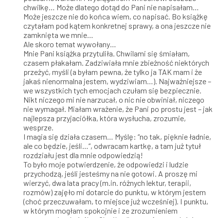
chwilkę… Może dlatego dotąd do Pani nie napisałam…
Może jeszcze nie do końca wiem, co napisać. Bo książkę
czytałam pod kątem konkretnej sprawy, a ona jeszcze nie
zamknięta we mnie…
Ale skoro temat wywołany…
Mnie Pani książka przytuliła. Chwilami się śmiałam,
czasem płakałam. Zadziwiała mnie zbieżność niektórych
przeżyć, myśli (a byłam pewna, że tylko ja TAK mam i że
jakaś nienormalna jestem, wydziwiam…). Najważniejsze –
we wszystkich tych emocjach czułam się bezpiecznie.
Nikt niczego mi nie narzucał, o nic nie obwiniał, niczego
nie wymagał. Miałam wrażenie, że Pani po prostu jest – jak
najlepsza przyjaciółka, która wysłucha, zrozumie,
wesprze.
I magia się działa czasem… Myślę: “no tak, pięknie ładnie,
ale co będzie, jeśli…”, odwracam kartkę, a tam już tytuł
rozdziału jest dla mnie odpowiedzią!
To było moje potwierdzenie, że odpowiedzi i ludzie
przychodzą, jeśli jesteśmy na nie gotowi. A proszę mi
wierzyć, dwa lata pracy (m.in. różnych lektur, terapii,
rozmów) zajęło mi dotarcie do punktu, w którym jestem
(choć przeczuwałam, to miejsce już wcześniej). I punktu,
w którym mogłam spokojnie i ze zrozumieniem