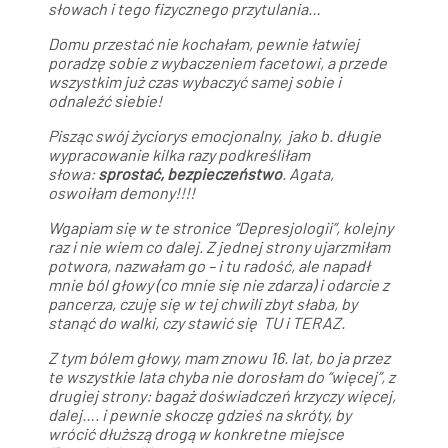
słowach i tego fizycznego przytulania…
Domu przestać nie kochałam, pewnie łatwiej
poradzę sobie z wybaczeniem facetowi, a przede
wszystkim już czas wybaczyć samej sobie i
odnaleźć siebie!
Pisząc swój życiorys emocjonalny, jako b. długie
wypracowanie kilka razy podkreśliłam
słowa:
sprostać, bezpieczeństwo
. Agata,
oswoiłam demony!!!!
Wgapiam się w te stronice “Depresjologii”, kolejny
raz i nie wiem co dalej. Z jednej strony ujarzmiłam
potwora, nazwałam go – i tu radość, ale napadł
mnie ból głowy (co mnie się nie zdarza) i odarcie z
pancerza, czuję się w tej chwili zbyt słaba, by
stanąć do walki, czy stawić się
TU i TERAZ.
Z tym bólem głowy, mam znowu 16. lat, bo ja przez
te wszystkie lata chyba nie dorosłam do “więcej”, z
drugiej strony: bagaż doświadczeń krzyczy więcej,
dalej…. i pewnie skoczę gdzieś na skróty, by
wrócić dłuższą drogą w konkretne miejsce