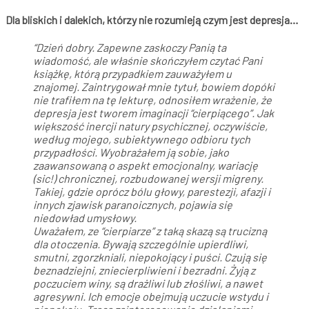
Dla bliskich i dalekich, którzy nie rozumieją czym jest depresja…
“Dzień dobry. Zapewne zaskoczy Panią ta
wiadomość, ale właśnie skończyłem czytać Pani
książkę, którą przypadkiem zauważyłem u
znajomej. Zaintrygował mnie tytuł, bowiem dopóki
nie trafiłem na tę lekturę, odnosiłem wrażenie, że
depresja jest tworem imaginacji “cierpiącego”. Jak
większość inercji natury psychicznej, oczywiście,
według mojego, subiektywnego odbioru tych
przypadłości. Wyobrażałem ją sobie, jako
zaawansowaną o aspekt emocjonalny, wariację
(sic!) chronicznej, rozbudowanej wersji migreny.
Takiej, gdzie oprócz bólu głowy, parestezji, afazji i
innych zjawisk paranoicznych, pojawia się
niedowład umysłowy.
Uważałem, ze “cierpiarze” z taką skazą są trucizną
dla otoczenia. Bywają szczególnie upierdliwi,
smutni, zgorzkniali, niepokojący i puści. Czują się
beznadziejni, zniecierpliwieni i bezradni. Żyją z
poczuciem winy, są drażliwi lub złośliwi, a nawet
agresywni. Ich emocje obejmują uczucie wstydu i