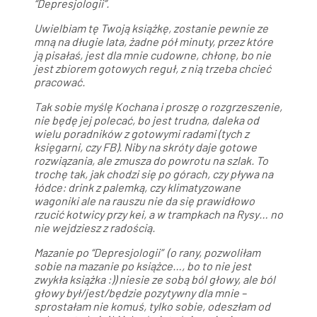
“Depresjologii”.
Uwielbiam tę Twoją książkę, zostanie pewnie ze
mną na długie lata, żadne pół minuty, przez które
ją pisałaś, jest dla mnie cudowne, chłonę, bo nie
jest zbiorem gotowych reguł, z nią trzeba chcieć
pracować.
Tak sobie myślę Kochana i proszę o rozgrzeszenie,
nie będę jej polecać, bo jest trudna, daleka od
wielu poradników z gotowymi radami (tych z
księgarni, czy FB). Niby na skróty daje gotowe
rozwiązania, ale zmusza do powrotu na szlak. To
trochę tak, jak chodzi się po górach, czy pływa na
łódce: drink z palemką, czy klimatyzowane
wagoniki ale na rauszu nie da się prawidłowo
rzucić kotwicy przy kei, a w trampkach na Rysy… no
nie wejdziesz z radością.
Mazanie po “Depresjologii” (o rany, pozwoliłam
sobie na mazanie po książce…, bo to nie jest
zwykła książka :)) niesie ze sobą ból głowy, ale ból
głowy był/jest/będzie pozytywny dla mnie –
sprostałam nie komuś, tylko sobie, odeszłam od