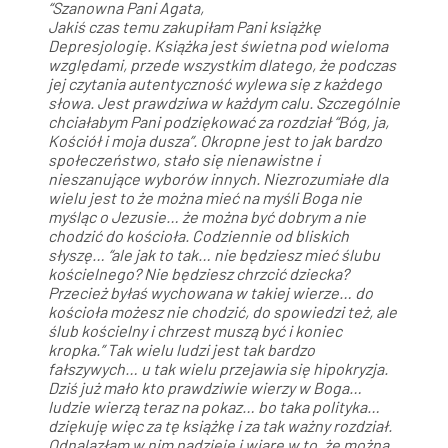
“Szanowna Pani Agata,
Jakiś czas temu zakupiłam Pani książkę
Depresjologię. Książka jest świetna pod wieloma
względami, przede wszystkim dlatego, że podczas
jej czytania autentyczność wylewa się z każdego
słowa. Jest prawdziwa w każdym calu. Szczególnie
chciałabym Pani podziękować za rozdział “Bóg, ja,
Kościół i moja dusza”. Okropne jest to jak bardzo
społeczeństwo, stało się nienawistne i
nieszanujące wyborów innych. Niezrozumiałe dla
wielu jest to że można mieć na myśli Boga nie
myśląc o Jezusie… że można być dobrym a nie
chodzić do kościoła. Codziennie od bliskich
słyszę… “ale jak to tak… nie będziesz mieć ślubu
kościelnego? Nie będziesz chrzcić dziecka?
Przecież byłaś wychowana w takiej wierze… do
kościoła możesz nie chodzić, do spowiedzi też, ale
ślub kościelny i chrzest muszą być i koniec
kropka.” Tak wielu ludzi jest tak bardzo
fałszywych… u tak wielu przejawia się hipokryzja.
Dziś już mało kto prawdziwie wierzy w Boga…
ludzie wierzą teraz na pokaz… bo taka polityka…
dziękuję więc za tę książkę i za tak ważny rozdział.
Odnalazłam w nim nadzieje i wiarę w to, że można