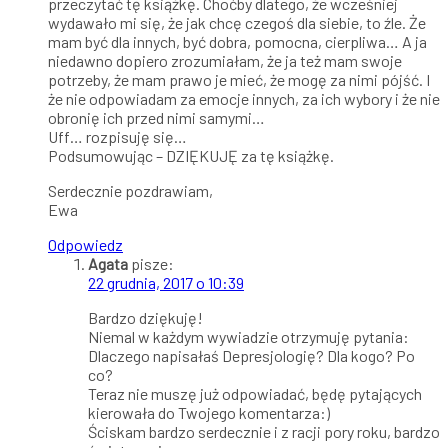
przeczytać tę książkę. Choćby dlatego, że wcześniej
wydawało mi się, że jak chcę czegoś dla siebie, to źle. Że
mam być dla innych, być dobra, pomocna, cierpliwa… A ja
niedawno dopiero zrozumiałam, że ja też mam swoje
potrzeby, że mam prawo je mieć, że mogę za nimi pójść. I
że nie odpowiadam za emocje innych, za ich wybory i że nie
obronię ich przed nimi samymi…
Uff… rozpisuję się…
Podsumowując – DZIĘKUJĘ za tę książkę.
Serdecznie pozdrawiam,
Ewa
Odpowiedz
Agata
pisze:
22 grudnia, 2017 o 10:39
Bardzo dziękuję!
Niemal w każdym wywiadzie otrzymuję pytania:
Dlaczego napisałaś Depresjologię? Dla kogo? Po
co?
Teraz nie muszę już odpowiadać, będę pytających
kierowała do Twojego komentarza:)
Ściskam bardzo serdecznie i z racji pory roku, bardzo