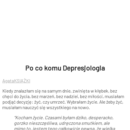
Po co komu Depresjologia
Agata
KSIĄŻKI
Kiedy znalazłam się na samym dnie, zwinięta w kłębek, bez
chęci do życia, bez marzeń, bez nadziei, bez miłości, musiałam
podjąć decyzję: żyć, czy umrzeć. Wybrałam życie. Ale żeby żyć,
musiałam nauczyć się wszystkiego na nowo.
“Kocham życie. Czasami byłam dziko, desperacko,
gorzko nieszczęśliwa, udręczona smutkiem, ale
mimo to, jestem tego całkowicie pewna, że wielką