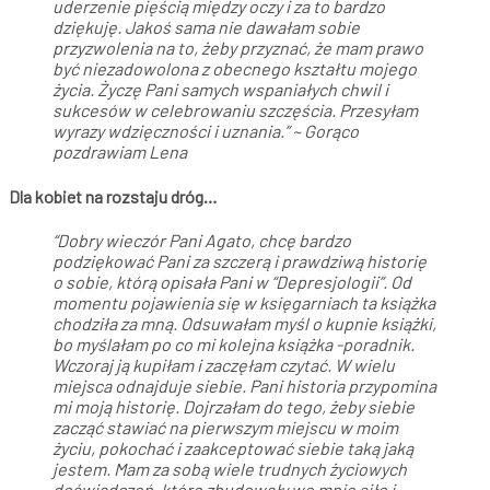
uderzenie pięścią między oczy i za to bardzo
dziękuję. Jakoś sama nie dawałam sobie
przyzwolenia na to, żeby przyznać, że mam prawo
być niezadowolona z obecnego kształtu mojego
życia. Życzę Pani samych wspaniałych chwil i
sukcesów w celebrowaniu szczęścia. Przesyłam
wyrazy wdzięczności i uznania.” ~ Gorąco
pozdrawiam Lena
Dla kobiet na rozstaju dróg…
“Dobry wieczór Pani Agato, chcę bardzo
podziękować Pani za szczerą i prawdziwą historię
o sobie, którą opisała Pani w “Depresjologii”. Od
momentu pojawienia się w księgarniach ta książka
chodziła za mną. Odsuwałam myśl o kupnie książki,
bo myślałam po co mi kolejna książka -poradnik.
Wczoraj ją kupiłam i zaczęłam czytać. W wielu
miejsca odnajduje siebie. Pani historia przypomina
mi moją historię. Dojrzałam do tego, żeby siebie
zacząć stawiać na pierwszym miejscu w moim
życiu, pokochać i zaakceptować siebie taką jaką
jestem. Mam za sobą wiele trudnych życiowych
doświadczeń, które zbudowały we mnie siłę i