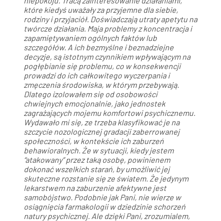
niepokoju. Tracą zainteresowanie działaniami,
które kiedyś uważały za przyjemne dla siebie,
rodziny i przyjaciół. Doświadczają utraty apetytu na
twórcze działania. Maja problemy z koncentracja i
zapamiętywaniem ogólnych faktów lub
szczegółów. A ich bezmyślne i beznadziejne
decyzje, są istotnym czynnikiem wpływającym na
pogłębianie się problemu, co w konsekwencji
prowadzi do ich całkowitego wyczerpania i
zmęczenia środowiska, w którym przebywają.
Dlatego izolowałem się od osobowości
chwiejnych emocjonalnie, jako jednostek
zagrażających mojemu komfortowi psychicznemu.
Wydawało mi się, ze trzeba klasyfikować je na
szczycie nozologicznej gradacji zaberrowanej
społeczności, w kontekście ich zaburzeń
behawioralnych. Że w sytuacji, kiedy jestem
“atakowany” przez taką osobę, powinienem
dokonać wszelkich starań, by umożliwić jej
skuteczne rozstanie się ze światem. Że jedynym
lekarstwem na zaburzenie afektywne jest
samobójstwo. Podobnie jak Pani, nie wierze w
osiągnięcia farmakologii w dziedzinie schorzeń
natury psychicznej. Ale dzięki Pani, zrozumialem,