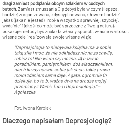
dragi zamiast podążania obcym szlakiem w cudzych
butach.
Zamiast zmuszania Cię żebyś była w czymś lepsza,
bardziej zorganizowana, zdyscyplinowana, słowem bardziej
jakaś (jaka nie jesteś) i robiła wszystko sprawniej, szybciej,
wydajniej i jakoś (co może być sprzeczne z Twoją naturą),
pokazuje metody byś znalazła własny sposób, własne wartości,
własne cele i realizowała swoje własne wizje.
“Depresjologia to niebywała książka ma w sobie
taką siłę i moc, że nie odkładasz nic na za chwilę,
robisz to! Nie wiem czy można JĄ nazwać
poradnikiem, pamiętnikiem, doświadczalnikiem,
niech każdy nazwie sobie jak chce, takie prawo
moim zdaniem sama daje. Agata, ogromnie Ci
dziękuję, bo to b. ważne dwa na drodze mojej
przemiany z Wami: Tobą i Depresjologią.” ~
Agnieszka
Fot. Iwona Karolak
Dlaczego napisałam Depresjologię?