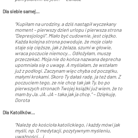
Dla siebie samej…
“Kupiłam na urodziny, a dziś nastąpił wyczekany
moment – pierwszy dzień urlopu i pierwsza strona
“Depresjologii”. Miało być cudownie, jest ciężko.
Każda kolejna strona powoduje, że moje ciało
staje się cięższe, jak z żelaza, szumi w głowie,
wraca poczucie niemocy… Odłożyłam, muszę
przeczekać. Moja nie do końca nazwana deprecha
upomniała się o uwagę. A myślałam, że wstałam
już z podłogi. Zaczynam więc chyba od początku,
małymi krokami. Skoro Ty dałaś radę, ja też dam. Z
poczuciem tego, ze nie chcę tak jak Ty, bo po
pierwszych stronach Twojej książki już wiem, że to
mam by Ja. JA. JA – taka jak ja chcę.” ~ Dziękuję,
Dorota
Dla Katolików…
“Należę do kościoła katolickiego, i każdy mówi jak
myśli, np. O medytacji, pozytywnym myśleniu,
uważności… i