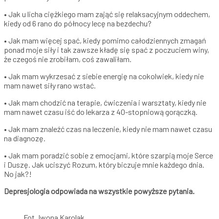
• Jak u licha ciężkiego mam zająć się relaksacyjnym oddechem,
kiedy od 6 rano do północy lecę na bezdechu?
• Jak mam więcej spać, kiedy pomimo całodziennych zmagań
ponad moje siły i tak zawsze kładę się spać z poczuciem winy,
że czegoś nie zrobiłam, coś zawaliłam.
• Jak mam wykrzesać z siebie energię na cokolwiek, kiedy nie
mam nawet siły rano wstać.
• Jak mam chodzić na terapie, ćwiczenia i warsztaty, kiedy nie
mam nawet czasu iść do lekarza z 40-stopniową gorączką.
• Jak mam znaleźć czas na leczenie, kiedy nie mam nawet czasu
na diagnozę.
• Jak mam poradzić sobie z emocjami, które szarpią moje Serce
i Duszę. Jak uciszyć Rozum, który biczuje mnie każdego dnia.
No jak?!
Depresjologia odpowiada na wszystkie powyższe pytania.
Fot. Iwona Karolak