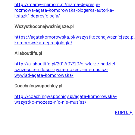
http://mamy-mamom.pl/mama-depresje-
rozmowa-agata-komorowska-blogerka-autorka-
ksiazki-depresjologia/
Wszystkoconajważniejsze.pl
https://agatakomorowska.pl/wszystkoconajwazniejsze.pl
komorowska-depresjologia/
Allaboutlife.pl
http://allaboutlife.pl/2017/07/20/o-wierze-nadziei-
szczescie-milosci-zycia-mozesz-nic-musisz-
wywiad-agata-komorowska/
Coachningwspodnicy.pl
http://coachingwspodnicy.pl/agata-komorowska-
wszystko-mozesz-nic-nie-musisz/
KUPUJĘ