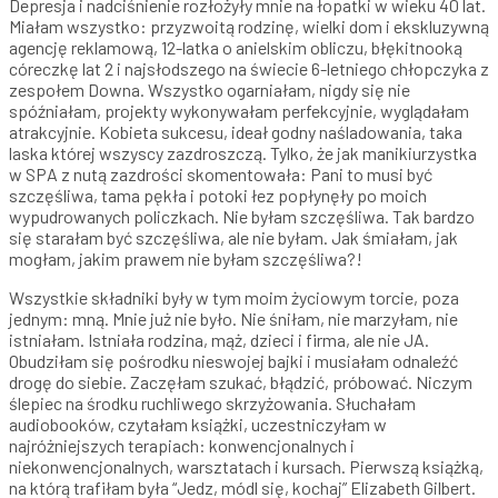
Depresja i nadciśnienie rozłożyły mnie na łopatki w wieku 40 lat.
Miałam wszystko: przyzwoitą rodzinę, wielki dom i ekskluzywną
agencję reklamową, 12-latka o anielskim obliczu, błękitnooką
córeczkę lat 2 i najsłodszego na świecie 6-letniego chłopczyka z
zespołem Downa. Wszystko ogarniałam, nigdy się nie
spóźniałam, projekty wykonywałam perfekcyjnie, wyglądałam
atrakcyjnie. Kobieta sukcesu, ideał godny naśladowania, taka
laska której wszyscy zazdroszczą. Tylko, że jak manikiurzystka
w SPA z nutą zazdrości skomentowała: Pani to musi być
szczęśliwa, tama pękła i potoki łez popłynęły po moich
wypudrowanych policzkach. Nie byłam szczęśliwa. Tak bardzo
się starałam być szczęśliwa, ale nie byłam. Jak śmiałam, jak
mogłam, jakim prawem nie byłam szczęśliwa?!
Wszystkie składniki były w tym moim życiowym torcie, poza
jednym: mną. Mnie już nie było. Nie śniłam, nie marzyłam, nie
istniałam. Istniała rodzina, mąż, dzieci i firma, ale nie JA.
Obudziłam się pośrodku nieswojej bajki i musiałam odnaleźć
drogę do siebie. Zaczęłam szukać, błądzić, próbować. Niczym
ślepiec na środku ruchliwego skrzyżowania. Słuchałam
audiobooków, czytałam książki, uczestniczyłam w
najróżniejszych terapiach: konwencjonalnych i
niekonwencjonalnych, warsztatach i kursach. Pierwszą książką,
na którą trafiłam była “Jedz, módl się, kochaj” Elizabeth Gilbert.