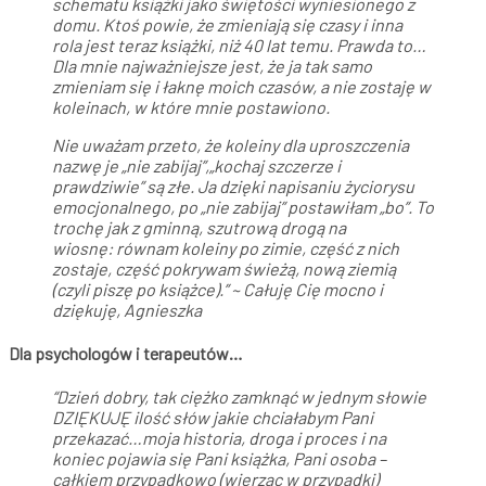
schematu książki jako świętości wyniesionego z
domu. Ktoś powie, że zmieniają się czasy i inna
rola jest teraz książki, niż 40 lat temu. Prawda to…
Dla mnie najważniejsze jest, że ja tak samo
zmieniam się i łaknę moich czasów, a nie zostaję w
koleinach, w które mnie postawiono.
Nie uważam przeto, że koleiny dla uproszczenia
nazwę je „nie zabijaj”,„kochaj szczerze i
prawdziwie” są złe. Ja dzięki napisaniu życiorysu
emocjonalnego, po „nie zabijaj” postawiłam „bo”. To
trochę jak z gminną, szutrową drogą na
wiosnę: równam koleiny po zimie, część z nich
zostaje, część pokrywam świeżą, nową ziemią
(czyli piszę po książce).” ~
Całuję Cię mocno i
dziękuję, Agnieszka
Dla psychologów i terapeutów…
“Dzień dobry, tak ciężko zamknąć w jednym słowie
DZIĘKUJĘ ilość słów jakie chciałabym Pani
przekazać…moja historia, droga i proces i na
koniec pojawia się Pani książka, Pani osoba –
całkiem przypadkowo (wierząc w przypadki)