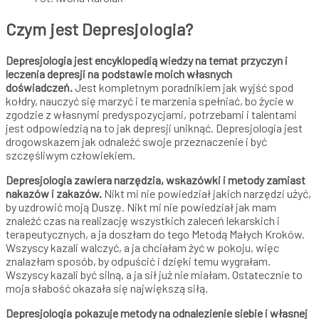
Czym jest Depresjologia?
Depresjologia jest encyklopedią wiedzy na temat przyczyn i
leczenia depresji na podstawie moich własnych
doświadczeń.
Jest kompletnym poradnikiem jak wyjść spod
kołdry, nauczyć się marzyć i te marzenia spełniać, bo życie w
zgodzie z własnymi predyspozycjami, potrzebami i talentami
jest odpowiedzią na to jak depresji uniknąć. Depresjologia jest
drogowskazem jak odnaleźć swoje przeznaczenie i być
szczęśliwym człowiekiem.
Depresjologia zawiera narzędzia, wskazówki i metody zamiast
nakazów i zakazów.
Nikt mi nie powiedział jakich narzędzi użyć,
by uzdrowić moją Duszę. Nikt mi nie powiedział jak mam
znaleźć czas na realizację wszystkich zaleceń lekarskich i
terapeutycznych, a ja doszłam do tego Metodą Małych Kroków.
Wszyscy kazali walczyć, a ja chciałam żyć w pokoju, więc
znalazłam sposób, by odpuścić i dzięki temu wygrałam.
Wszyscy kazali być silną, a ja sił już nie miałam. Ostatecznie to
moja słabość okazała się największą siłą.
Depresjologia pokazuje metody na odnalezienie siebie i własnej