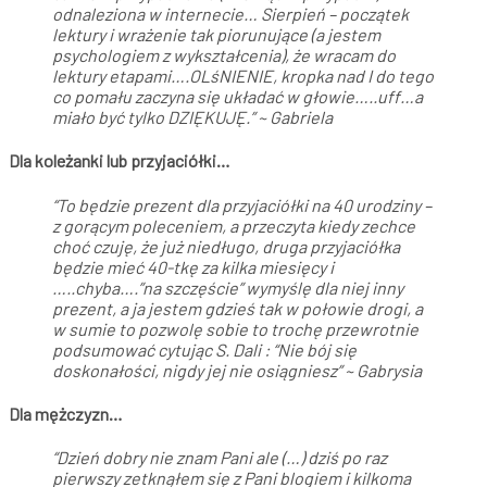
odnaleziona w internecie… Sierpień – początek
lektury i wrażenie tak piorunujące (a jestem
psychologiem z wykształcenia), że wracam do
lektury etapami….OLśNIENIE, kropka nad I do tego
co pomału zaczyna się układać w głowie…..uff…a
miało być tylko DZIĘKUJĘ.” ~ Gabriela
Dla koleżanki lub przyjaciółki…
“To będzie prezent dla przyjaciółki na 40 urodziny –
z gorącym poleceniem, a przeczyta kiedy zechce
choć czuję, że już niedługo, druga przyjaciółka
będzie mieć 40-tkę za kilka miesięcy i
…..chyba….”na szczęście” wymyślę dla niej inny
prezent, a ja jestem gdzieś tak w połowie drogi, a
w sumie to pozwolę sobie to trochę przewrotnie
podsumować cytując S. Dali : “Nie bój się
doskonałości, nigdy jej nie osiągniesz” ~ Gabrysia
Dla mężczyzn…
“Dzień dobry nie znam Pani ale (…) dziś po raz
pierwszy zetknąłem się z Pani blogiem i kilkoma