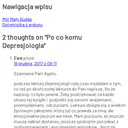
Nawigacja wpisu
Mój Mały Budda
Optymistka z wyboru
2 thoughts on “
Po co komu
Depresjologia
”
Ewa
pisze:
19 grudnia, 2017 o 09:11
Szanowna Pani Agato,
podczas lektury Depresjologii cały czas myślałam o tym,
co też po skończonej lekturze do Pani napiszę. Bo że
napiszę, to było pewne. Żeby podziękować za każde
słowo tej książki i podzielić się swoimi wrażeniami,
przemyśleniami, odczuciami. Lektura zbiegła się z wielkim
życiowym zakrętem, który już co prawda za mną, ale
emocjonalnie jeszcze we mnie. Mam poczucie, że jeszcze
muszę nabrać dystansu, jeszcze spokojnie poczekać z
podsumowaniami i wyciąganiem wniosków. Jeszcze