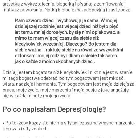
artystką z wykształcenia, blogerką i pisarką z zamiłowania i
matką z powołania. Matką biologiczną, adopcyjną i zastępczą.
Mam czworo dzieci i wychowuję je sama. W mojej
dzisiejszej rodzinie jest więcej dzieci niż było pięć
lat temu, mniej dorosłych, by się nimi opiekować, a
mimo to mam więcej czasu dla siebie niż
kiedykolwiek wcześniej. Dlaczego? Bo jestem dla
siebie ważna. Traktuję siebie na równi ze wszystkimi
członkami mojej rodziny i dbam o siebie tak samo
jak o każde z moich ukochanych dzieci.
Dzisiaj jestem bogatsza niż kiedykolwiek i nikt nie jest w stanie
mi tego bogactwa odebrać, bo tym bogactwem jest miłość,
wiara, nadzieja i harmonia. Tym bogactwem jest moja dzisiejsza
praca, moje życie, moje marzenia i moja pasja z jaką angażuję
się w każdą minutę mojego życia.
Po co napisałam Depresjologię?
• Po to, żeby każdy kto nie ma siły ani czasu na własne marzenia,
ten czas i siły znalazł.