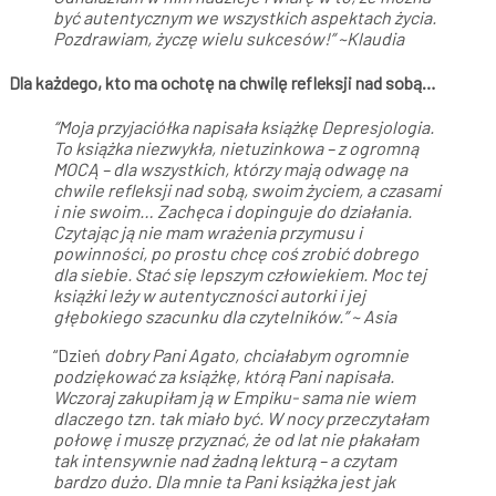
być autentycznym we wszystkich aspektach życia.
Pozdrawiam, życzę wielu sukcesów!” ~Klaudia
Dla każdego, kto ma ochotę na chwilę refleksji nad sobą…
“Moja przyjaciółka napisała książkę Depresjologia.
To książka niezwykła, nietuzinkowa – z ogromną
MOCĄ – dla wszystkich, którzy mają odwagę na
chwile refleksji nad sobą, swoim życiem, a czasami
i nie swoim… Zachęca i dopinguje do działania.
Czytając ją nie mam wrażenia przymusu i
powinności, po prostu chcę coś zrobić dobrego
dla siebie. Stać się lepszym człowiekiem.
Moc tej
książki leży w autentyczności autorki i jej
głębokiego szacunku dla czytelników.” ~ Asia
“Dzień
dobry Pani Agato, chciałabym ogromnie
podziękować za książkę, którą Pani napisała.
Wczoraj zakupiłam ją w Empiku- sama nie wiem
dlaczego tzn. tak miało być. W nocy przeczytałam
połowę i muszę przyznać, że od lat nie płakałam
tak intensywnie nad żadną lekturą – a czytam
bardzo dużo. Dla mnie ta Pani książka jest jak