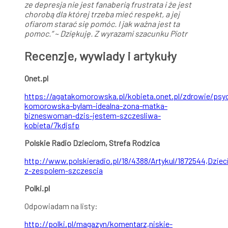
ze depresja nie jest fanaberią frustrata i że jest
chorobą dla której trzeba mieć respekt, a jej
ofiarom starać się pomóc. I jak ważna jest ta
pomoc.” ~ Dziękuję.
Z wyrazami szacunku Piotr
Recenzje, wywiady i artykuły
Onet.pl
https://agatakomorowska.pl/kobieta.onet.pl/zdrowie/psyc
komorowska-bylam-idealna-zona-matka-
bizneswoman-dzis-jestem-szczesliwa-
kobieta/7kdjsfp
Polskie Radio Dzieciom, Strefa Rodzica
http://www.polskieradio.pl/18/4388/Artykul/1872544,Dziec
z-zespolem-szczescia
Polki.pl
Odpowiadam na listy:
http://polki.pl/magazyn/komentarz,niskie-