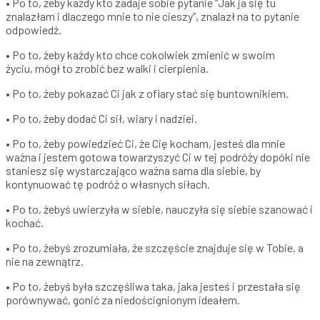
• Po to, żeby każdy kto zadaje sobie pytanie “Jak ja się tu
znalazłam i dlaczego mnie to nie cieszy”, znalazł na to pytanie
odpowiedź.
• Po to, żeby każdy kto chce cokolwiek zmienić w swoim
życiu, mógł to zrobić bez walki i cierpienia.
• Po to, żeby pokazać Ci jak z ofiary stać się buntownikiem.
• Po to, żeby dodać Ci sił, wiary i nadziei.
• Po to, żeby powiedzieć Ci, że Cię kocham, jesteś dla mnie
ważna i jestem gotowa towarzyszyć Ci w tej podróży dopóki nie
staniesz się wystarczająco ważna sama dla siebie, by
kontynuować tę podróż o własnych siłach.
• Po to, żebyś uwierzyła w siebie, nauczyła się siebie szanować i
kochać.
• Po to, żebyś zrozumiała, że szczęście znajduje się w Tobie, a
nie na zewnątrz.
• Po to, żebyś była szczęśliwa taka, jaka jesteś i przestała się
porównywać, gonić za niedoścignionym ideałem.