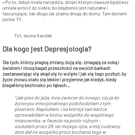
• Po to, żebyś miała narzędzia, dzięki którym zawsze będziesz
umiała wrócić do siebie, bo błądzenie jest naturalne i
fascynujące, tak długo jak znamy drogę do domu. Tym domem
jesteś TY.
Fot. Iwona Karolak
Dla kogo jest Depresjologia?
Dla tych, którzy pragną zmiany, boją się, zmagają ze sobą i
światem i niosą bagaż przeszłości na swoich barkach
zastanawiając się skąd się to wzięło i jak się tego pozbyć, by
życie znowu stało się lekkie i przyjemne jak kiedyś, kiedy
biegaliśmy beztrosko po łąkach…
“
Jak pies do jeża, inne zwierze do innego, czy ja do
życiorysu emocjonalnego podchodziłam z tym
pisaniem. Napisałam, i na którejś tam kartce
sprowadziłam w końcu wszystko do wspólnego
mianownika: w facecie na pozór różnym –
szukałam przez 28. lat mojego ojca, a mój cudowny
dom dał mi wszystko prócz kochania tego w