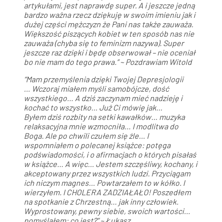
artykułami, jest naprawdę super. A i jeszcze jedną
bardzo ważna rzecz dziękuję w swoim imieniu jak i
dużej części mężczyzn że Pani nas także zauważa.
Większość piszących kobiet w ten sposób nas nie
zauważa (chyba się to feminizm nazywa). Super
jeszcze raz dzięki i będę obserwował – nie oceniał
bo nie mam do tego prawa.” ~ Pozdrawiam Witold
“Mam przemyślenia
dzięki Twojej Depresjologii
…
Wczoraj miałem myśli samobójcze, dość
wszystkiego… A dziś zaczynam mieć nadzieję i
kochać to wszystko… Już Ci mówię jak…
Byłem dziś rozbity na setki kawałków… muzyka
relaksacyjna mnie wzmocniła… I modlitwa do
Boga. Ale po chwili czułem się źle… I
wspomniałem o polecanej książce: potęga
podświadomości, i o afirmacjach o których pisałaś
w książce… A więc… Jestem szczęśliwy, kochany, i
akceptowany przez wszystkich ludzi. Przyciągam
ich niczym magnes… Powtarzałem to w kółko. I
wierzyłem. I CHOLERA ZADZIAŁAŁO! Poszedłem
na spotkanie z Chrzestną… jak inny człowiek.
Wyprostowany, pewny siebie, swoich wartości…
pomyślałem: co jest?” ~ Łukasz