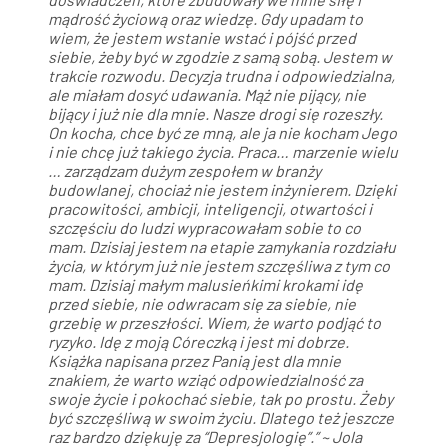
mądrość życiową oraz wiedzę. Gdy upadam to
wiem, że jestem wstanie wstać i pójść przed
siebie, żeby być w zgodzie z samą sobą. Jestem w
trakcie rozwodu. Decyzja trudna i odpowiedzialna,
ale miałam dosyć udawania. Mąż nie pijący, nie
bijący i już nie dla mnie. Nasze drogi się rozeszły.
On kocha, chce być ze mną, ale ja nie kocham Jego
i nie chcę już takiego życia. Praca… marzenie wielu
… zarządzam dużym zespołem w branży
budowlanej, chociaż nie jestem inżynierem. Dzięki
pracowitości, ambicji, inteligencji, otwartości i
szczęściu do ludzi wypracowałam sobie to co
mam. Dzisiaj jestem na etapie zamykania rozdziału
życia, w którym już nie jestem szczęśliwa z tym co
mam. Dzisiaj małym malusieńkimi krokami idę
przed siebie, nie odwracam się za siebie, nie
grzebię w przeszłości. Wiem, że warto podjąć to
ryzyko. Idę z moją Córeczką i jest mi dobrze.
Książka napisana przez Panią jest dla mnie
znakiem, że warto wziąć odpowiedzialność za
swoje życie i pokochać siebie, tak po prostu. Żeby
być szczęśliwą w swoim życiu. Dlatego też jeszcze
raz bardzo dziękuję za “Depresjologię”.” ~ Jola