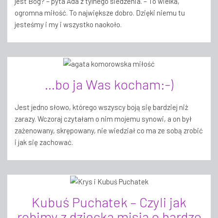
jest Bóg? – pyta Ada z tylnego siedzenia. – To wielka,
ogromna miłość. To największe dobro. Dzięki niemu tu
jesteśmy i my i wszystko naokoło.
…bo ja Was kocham:-)
Jest jedno słowo, którego wszyscy boją się bardziej niż
zarazy. Wczoraj czytałam o nim mojemu synowi, a on był
zażenowany, skrępowany, nie wiedział co ma ze sobą zrobić
i jak się zachować.
Kubuś Puchatek – Czyli jak
robimy z dziecka misia o bardzo