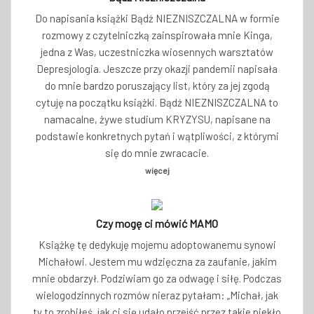
Do napisania książki Bądź NIEZNISZCZALNA w formie
rozmowy z czytelniczką zainspirowała mnie Kinga,
jedna z Was, uczestniczka wiosennych warsztatów
Depresjologia. Jeszcze przy okazji pandemii napisała
do mnie bardzo poruszający list, który za jej zgodą
cytuję na początku książki. Bądź NIEZNISZCZALNA to
namacalne, żywe studium KRYZYSU, napisane na
podstawie konkretnych pytań i wątpliwości, z którymi
się do mnie zwracacie.
więcej
Czy mogę ci mówić MAMO
Książkę tę dedykuję mojemu adoptowanemu synowi
Michałowi. Jestem mu wdzięczna za zaufanie, jakim
mnie obdarzył. Podziwiam go za odwagę i siłę. Podczas
wielogodzinnych rozmów nieraz pytałam: „Michał, jak
ty to zrobiłeś, jak ci się udało przejść przez takie piekło