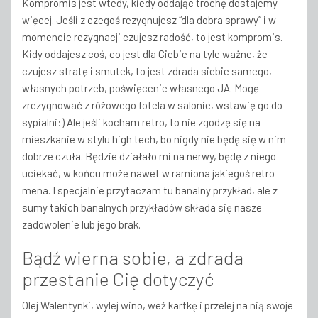
Kompromis jest wtedy, kiedy oddając trochę dostajemy
więcej. Jeśli z czegoś rezygnujesz “dla dobra sprawy” i w
momencie rezygnacji czujesz radość, to jest kompromis.
Kidy oddajesz coś, co jest dla Ciebie na tyle ważne, że
czujesz stratę i smutek, to jest zdrada siebie samego,
własnych potrzeb, poświęcenie własnego JA. Mogę
zrezygnować z różowego fotela w salonie, wstawię go do
sypialni:) Ale jeśli kocham retro, to nie zgodzę się na
mieszkanie w stylu high tech, bo nigdy nie będę się w nim
dobrze czuła. Będzie działało mi na nerwy, będę z niego
uciekać, w końcu może nawet w ramiona jakiegoś retro
mena. I specjalnie przytaczam tu banalny przykład, ale z
sumy takich banalnych przykładów składa się nasze
zadowolenie lub jego brak.
Bądź wierna sobie, a zdrada
przestanie Cię dotyczyć
Olej Walentynki, wylej wino, weź kartkę i przelej na nią swoje