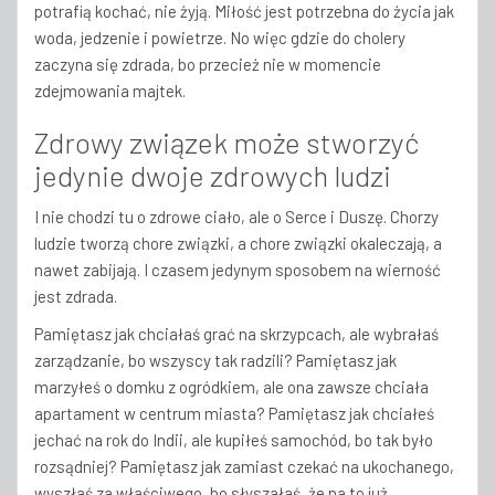
potrafią kochać, nie żyją. Miłość jest potrzebna do życia jak
woda, jedzenie i powietrze. No więc gdzie do cholery
zaczyna się zdrada, bo przecież nie w momencie
zdejmowania majtek.
Zdrowy związek może stworzyć
jedynie dwoje zdrowych ludzi
I nie chodzi tu o zdrowe ciało, ale o Serce i Duszę. Chorzy
ludzie tworzą chore związki, a chore związki okaleczają, a
nawet zabijają. I czasem jedynym sposobem na wierność
jest zdrada.
Pamiętasz jak chciałaś grać na skrzypcach, ale wybrałaś
zarządzanie, bo wszyscy tak radzili? Pamiętasz jak
marzyłeś o domku z ogródkiem, ale ona zawsze chciała
apartament w centrum miasta? Pamiętasz jak chciałeś
jechać na rok do Indii, ale kupiłeś samochód, bo tak było
rozsądniej? Pamiętasz jak zamiast czekać na ukochanego,
wyszłaś za właściwego, bo słyszałaś, że na to już