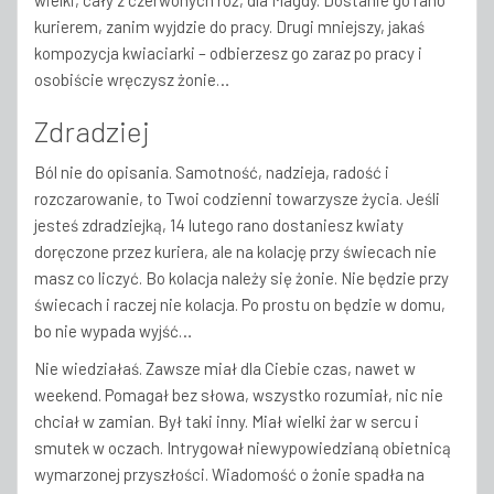
wielki, cały z czerwonych róż, dla Magdy. Dostanie go rano
kurierem, zanim wyjdzie do pracy. Drugi mniejszy, jakaś
kompozycja kwiaciarki – odbierzesz go zaraz po pracy i
osobiście wręczysz żonie…
Zdradziej
Ból nie do opisania. Samotność, nadzieja, radość i
rozczarowanie, to Twoi codzienni towarzysze życia. Jeśli
jesteś zdradziejką, 14 lutego rano dostaniesz kwiaty
doręczone przez kuriera, ale na kolację przy świecach nie
masz co liczyć. Bo kolacja należy się żonie. Nie będzie przy
świecach i raczej nie kolacja. Po prostu on będzie w domu,
bo nie wypada wyjść…
Nie wiedziałaś. Zawsze miał dla Ciebie czas, nawet w
weekend. Pomagał bez słowa, wszystko rozumiał, nic nie
chciał w zamian. Był taki inny. Miał wielki żar w sercu i
smutek w oczach. Intrygował niewypowiedzianą obietnicą
wymarzonej przyszłości. Wiadomość o żonie spadła na