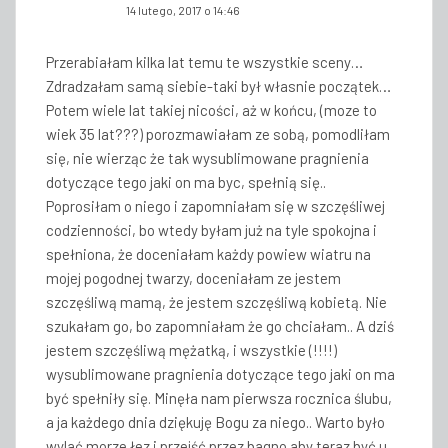
14 lutego, 2017 o 14:46
Przerabiałam kilka lat temu te wszystkie sceny…
Zdradzałam samą siebie-taki był własnie początek…
Potem wiele lat takiej nicości, aż w końcu, (moze to
wiek 35 lat???) porozmawiałam ze sobą, pomodliłam
się, nie wierząc że tak wysublimowane pragnienia
dotyczące tego jaki on ma byc, spełnią się..
Poprosiłam o niego i zapomniałam się w szczęśliwej
codzienności, bo wtedy byłam już na tyle spokojna i
spełniona, że doceniałam każdy powiew wiatru na
mojej pogodnej twarzy, doceniałam ze jestem
szczęśliwą mamą, że jestem szczęśliwą kobietą. Nie
szukałam go, bo zapomniałam że go chciałam.. A dziś
jestem szczęśliwą mężatką, i wszystkie (!!!!)
wysublimowane pragnienia dotyczące tego jaki on ma
być spełniły się. Minęła nam pierwsza rocznica ślubu,
a ja każdego dnia dziękuję Bogu za niego.. Warto było
wylać morze łez i przejść przez bagno aby teraz być u