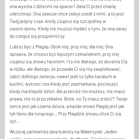
ona wyszła z dziećmi na spacer i dała Ci przez chwilę
odetchnąć. Ona zawsze chce żebyś szedł z nimi, a to jest
Twój jedyny czas, kiedy czujesz się szczęśliwy w
swoim domu. Kiedy nie musisz myśleć o tym, że ona zaraz
do czegoś się przypierniczy.
Lubisz być z Magdą. Obok niej, przy niej, dla niej. Ona
sprawia, że chcesz być lepszym człowiekiem, przy niej
czujesz się znowu facetem. I to nie dlatego, że docenia Cię
w łóżku, ale dlatego, że pozwala Ci się nią zaopiekować,
zabić dzikiego zwierza, nawet jeśli to tylko karaluch w
kuchni, wytrzeć nos kiedy jest zasmarkana, pocieszyć
kiedy ma kiepski dzień. Ale przecież nie możesz, nie masz
prawa, nie to przyrzekałeś. Boże, co Ty masz zrobić? Twoje
serce jest jak czarna dziura, a każde słowo Magdy jest jak
łyk tlenu dla tonącego… Przy Magdzie znowu chce Ci się
żyć…
Wczoraj zamówiłeś dwa bukiety na Walentynki. Jeden