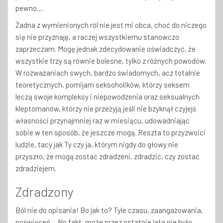
pewno…
Żadna z wymienionych ról nie jest mi obca, choć do niczego
się nie przyznaję, a raczej wszystkiemu stanowczo
zaprzeczam. Mogę jednak zdecydowanie oświadczyć, że
wszystkie trzy są równie bolesne, tylko z różnych powodów.
W rozważaniach swych, bardzo świadomych, acz totalnie
teoretycznych, pomijam seksoholików, którzy seksem
leczą swoje kompleksy i niepowodzenia oraz seksualnych
kleptomanów, którzy nie przeżyją jeśli nie bzyknął czyjejś
własności przynajmniej raz w miesiącu, udowadniając
sobie w ten sposób, że jeszcze mogą. Reszta to przyzwoici
ludzie, tacy jak Ty czy ja, którym nigdy do głowy nie
przyszło, że mogą zostać zdradzeni, zdradzić, czy zostać
zdradziejem.
Zdradzony
Ból nie do opisania! Bo jak to? Tyle czasu, zaangażowania,
poświęceń… No fakt, może przez ostatnie lata nie było