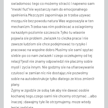
swiadomosc tego co możemy stracić i napewno sam
“meski fiut”nie wystarczy nam do emocjonalnego
spelnienia.Mezczyzni zapominaja ze trzeba uzywac
mozgu,nie bez powodu natura Was wyposazyla w ten
mechanizm.Trzeba nas nim podniecać a osiagniemy
na kazdym poziomie szczescie.Tylko tu wlasnie
pojawia sie problem ,zwiazek to ciezka praca i nie
zawsze ludziom sie chce podejmować to ryzyko i
pracowac na wspolne dobro.Musimy sie sami spytac
siebie:po co nam zwiazek i czego oczekujemy od tej
relacji?jesli nie znamy odpowiedzi nie placzmy sobie
mysli i zycia innym. Nie godzmy sie na ofiarowywanie
czułosci w zamian nic nie dostając,nie pozwolmy
sobie na autodestrukcje tylko dlatego ze ktos zmienił
plany.
Żyjmy w zgodzie ze sobą tak aby nie dawać osobie
kochanej tego,czego sami nie chcemy otrzymać …albo
inaczej :dawajmy tyle ile otrzymujemy, moze wtedy
lepiej zadziała …