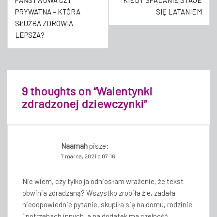
PAŃSTWOWA CZY
KIEDY SPADANIE STAJE
wpisu
PRYWATNA – KTÓRA
SIĘ LATANIEM
SŁUŻBA ZDROWIA
LEPSZA?
9 thoughts on “
Walentynki
zdradzonej dziewczynki
”
Naamah
pisze:
7 marca, 2021 o 07:16
Nie wiem, czy tylko ja odniosłam wrażenie, że tekst
obwinia zdradzaną? Wszystko zrobiła źle, zadała
nieodpowiednie pytanie, skupiła się na domu, rodzinie
i potrzebach innych, a na dodatek ma czelność