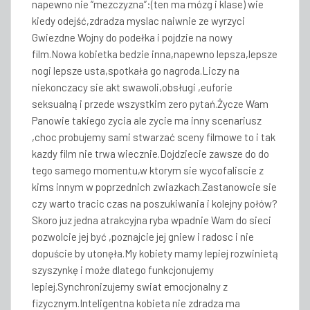
napewno nie “mezczyzna”:(ten ma mózg i klase) wie
kiedy odejść,zdradza myslac naiwnie ze wyrzyci
Gwiezdne Wojny do podełka i pojdzie na nowy
film.Nowa kobietka bedzie inna,napewno lepsza,lepsze
nogi lepsze usta,spotkała go nagroda.Liczy na
niekonczacy sie akt swawoli,obsługi ,euforie
seksualną i przede wszystkim zero pytań.Życze Wam
Panowie takiego zycia ale zycie ma inny scenariusz
,choc probujemy sami stwarzać sceny filmowe to i tak
kazdy film nie trwa wiecznie.Dojdziecie zawsze do do
tego samego momentu,w ktorym sie wycofaliscie z
kims innym w poprzednich zwiazkach.Zastanowcie sie
czy warto tracic czas na poszukiwania i kolejny połów?
Skoro juz jedna atrakcyjna ryba wpadnie Wam do sieci
pozwolcie jej być ,poznajcie jej gniew i radosc i nie
dopuście by utonęła.My kobiety mamy lepiej rozwinietą
szyszynkę i może dlatego funkcjonujemy
lepiej.Synchronizujemy swiat emocjonalny z
fizycznym.Inteligentna kobieta nie zdradza ma