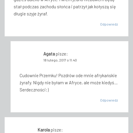
stał podczas zachodu słońca i patrzył jak kołyszą się
długie szyje żyraf.
Odpowiedz
Agata
pisze:
18 lutego, 2017 o 11:40
Cudownie Przemku! Pozdrów ode mnie afrykańskie
żyrafy. Nigdy nie byłam w Afryce, ale może kiedyś…
Serdeczności:)
Odpowiedz
Karola
pisze: