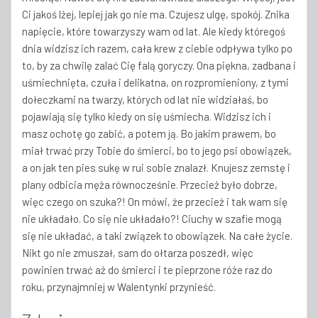
Ci jakoś lżej, lepiej jak go nie ma. Czujesz ulgę, spokój. Znika
napięcie, które towarzyszy wam od lat. Ale kiedy któregoś
dnia widzisz ich razem, cała krew z ciebie odpływa tylko po
to, by za chwilę zalać Cię falą goryczy. Ona piękna, zadbana i
uśmiechnięta, czuła i delikatna, on rozpromieniony, z tymi
dołeczkami na twarzy, których od lat nie widziałaś, bo
pojawiają się tylko kiedy on się uśmiecha. Widzisz ich i
masz ochotę go zabić, a potem ją. Bo jakim prawem, bo
miał trwać przy Tobie do śmierci, bo to jego psi obowiązek,
a on jak ten pies sukę w rui sobie znalazł. Knujesz zemstę i
plany odbicia męża równocześnie. Przecież było dobrze,
więc czego on szuka?! On mówi, że przecież i tak wam się
nie układało. Co się nie układało?! Ciuchy w szafie mogą
się nie układać, a taki związek to obowiązek. Na całe życie.
Nikt go nie zmuszał, sam do ołtarza poszedł, więc
powinien trwać aż do śmierci i te pieprzone róże raz do
roku, przynajmniej w Walentynki przynieść.