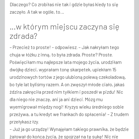
Dlaczego? Co zrobiłaś nie tak i gdzie byłaś kiedy to się
zaczęło. A tak w ogóle, to…
…w którym miejscu zaczyna się
zdrada?
– Przecież to proste! – odpowiesz. – Jak nakryłam tego
chuja w łóżku z inną, to była zdrada. Proste? Proste.
Poświęciłam mu najlepsze lata mojego życia, urodziłam
dwójkę dzieci, wyprałam tonę skarpetek, upiekłam 15
urodzinowych tortów z jego ulubioną polewą czekoladową,
bo tyle lat byliśmy razem. A on zwęszył młode ciało, jakaś
ździra zakręciła przed nim tyłkiem i poszedł w pizdu! Nic
dla niego nie znaczę, ani ja ani dzieci. Mózg mu
wyemigrował między nogi! Kryzys wieku średniego sobie
przeżywa, a tu kredyt we frankach do spłacenia! – Z trudem
przełykasz łzy.
– Już ja go urządzę! Wynajęłam takiego prawnika, że będzie
żałował do końca życia, że spojrzał na tę sukę! Nic nie