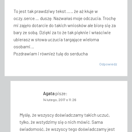
To jest tak prawdziwy tekst…… że aż kłuje w
oczy..serce…. duszę. Nazwałaś moje odczucia. Trochę
mi zajęło dotarcie do takich wniosków ale biorę się za
bary ze sobą. Dzięki za to że tak pięknie i właściwie
ubierasz w słowa uczucia targające wieloma
osobami…
Pozdrawiam i również tulę do serducha
Odpowiedz
Agata
pisze:
14 lutego, 2017 o 11:26
Myślę, że wszyscy doświadczamy takich uczuć,
tylko, że wstydzimy się o nich mówić. Sama
świadomość, że wszyscy tego doświadczamy jest