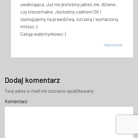
uwalniająca. Już nie jesteśmy jakieś złe, dziwne,
czy nienormalne. Jesteśmy całkiem OK i
zasługujemy na prawdziwą, szczerą i wymarzoną
miłość:)
Całuję walentynkowo:)
Odpowiedz
Dodaj komentarz
Twój adres e-mail nie zostanie opublikowany.
Komentarz