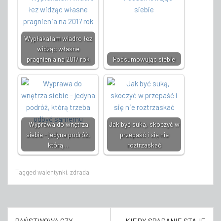
Wypłakałam wiadro łez
widząc własne
pragnienia na 2017 rok
Podsumowując siebie
Wyprawa do wnętrza
Jak być suką, skoczyć w
siebie - jedyna podróż,
przepaść i się nie
którą…
roztrzaskać
Tagged
walentynki
,
zdrada
Nawigacja