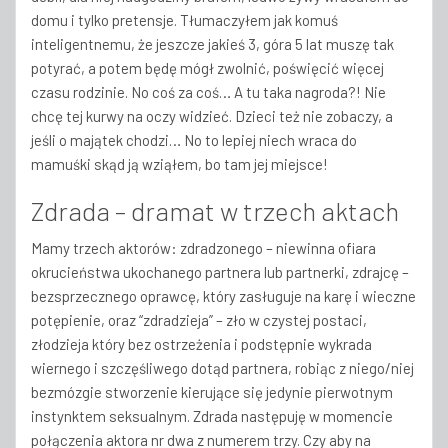
domu i tylko pretensje. Tłumaczyłem jak komuś
inteligentnemu, że jeszcze jakieś 3, góra 5 lat muszę tak
potyrać, a potem będę mógł zwolnić, poświęcić więcej
czasu rodzinie. No coś za coś… A tu taka nagroda?! Nie
chcę tej kurwy na oczy widzieć. Dzieci też nie zobaczy, a
jeśli o majątek chodzi… No to lepiej niech wraca do
mamuśki skąd ją wziąłem, bo tam jej miejsce!
Zdrada – dramat w trzech aktach
Mamy trzech aktorów: zdradzonego – niewinna ofiara
okrucieństwa ukochanego partnera lub partnerki, zdrajcę –
bezsprzecznego oprawcę, który zasługuje na karę i wieczne
potępienie, oraz “zdradzieja” – zło w czystej postaci,
złodzieja który bez ostrzeżenia i podstępnie wykrada
wiernego i szczęśliwego dotąd partnera, robiąc z niego/niej
bezmózgie stworzenie kierujące się jedynie pierwotnym
instynktem seksualnym. Zdrada następuję w momencie
połączenia aktora nr dwa z numerem trzy. Czy aby na