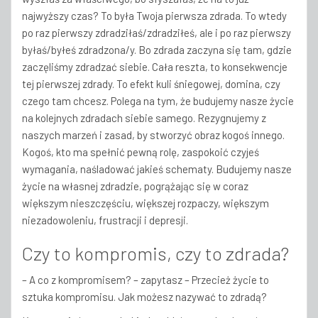
najwyższy czas? To była Twoja pierwsza zdrada. To wtedy
po raz pierwszy zdradziłaś/zdradziłeś, ale i po raz pierwszy
byłaś/byłeś zdradzona/y. Bo zdrada zaczyna się tam, gdzie
zaczęliśmy zdradzać siebie. Cała reszta, to konsekwencje
tej pierwszej zdrady. To efekt kuli śniegowej, domina, czy
czego tam chcesz. Polega na tym, że budujemy nasze życie
na kolejnych zdradach siebie samego. Rezygnujemy z
naszych marzeń i zasad, by stworzyć obraz kogoś innego.
Kogoś, kto ma spełnić pewną rolę, zaspokoić czyjeś
wymagania, naśladować jakieś schematy. Budujemy nasze
życie na własnej zdradzie, pogrążając się w coraz
większym nieszczęściu, większej rozpaczy, większym
niezadowoleniu, frustracji i depresji.
Czy to kompromis, czy to zdrada?
– A co z kompromisem? – zapytasz – Przecież życie to
sztuka kompromisu. Jak możesz nazywać to zdradą?