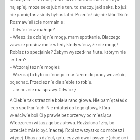
najlepiej, może seks już nie ten, to znaczy, jaki seks, bo już
nie pamiętasz kiedy był ostatni. Przecież się nie kłóciliście.
Rozmawialiście normalnie:
– Odwieziesz małego?
– Wiesz, że dzisiaj nie mogę, mam spotkanie. Dlaczego
zawsze prosisz mnie wtedy kiedy wiesz, że nie mogę!
Robisz to specjalnie? Żebym wyszedł na fiuta, którym nie
jestem?
– Wczoraj też nie mogłeś.
– Wczoraj to było co innego, musiałem do pracy wcześniej
pojechać. Przecież nie dla siebie to robię.
– Jasne, nie ma sprawy. Odwiozę
A Ciebie tak strasznie bolała rano głowa. Nie pamiętałaś o
jego spotkaniach. Nie miałaś do tego głowy, która
właściwie boli Cię prawie bez przerwy od miesiąca.
Wieczorem witasz go bez słowa. Rozżalona i zła, bo
przecież miało być inaczej. Robisz wszystko co możesz i
więcej. Dbasz o dzieci, gotujesz zdrowo i pysznie (choć on i