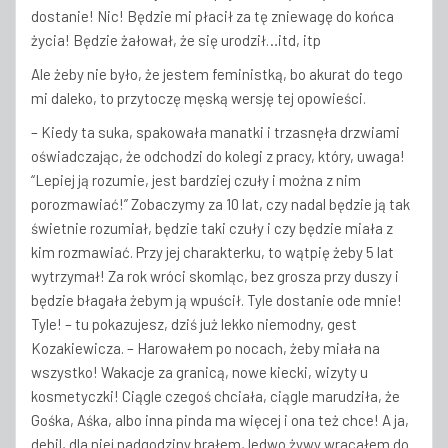
dostanie! Nic! Będzie mi płacił za tę zniewagę do końca
życia! Będzie żałował, że się urodził…itd, itp
Ale żeby nie było, że jestem feministką, bo akurat do tego
mi daleko, to przytoczę męską wersję tej opowieści.
– Kiedy ta suka, spakowała manatki i trzasnęła drzwiami
oświadczając, że odchodzi do kolegi z pracy, który, uwaga!
“Lepiej ją rozumie, jest bardziej czuły i można z nim
porozmawiać!” Zobaczymy za 10 lat, czy nadal będzie ją tak
świetnie rozumiał, będzie taki czuły i czy będzie miała z
kim rozmawiać. Przy jej charakterku, to wątpię żeby 5 lat
wytrzymał! Za rok wróci skomląc, bez grosza przy duszy i
będzie błagała żebym ją wpuścił. Tyle dostanie ode mnie!
Tyle! – tu pokazujesz, dziś już lekko niemodny, gest
Kozakiewicza. – Harowałem po nocach, żeby miała na
wszystko! Wakacje za granicą, nowe kiecki, wizyty u
kosmetyczki! Ciągle czegoś chciała, ciągle marudziła, że
Gośka, Aśka, albo inna pinda ma więcej i ona też chce! A ja,
debil, dla niej nadgodziny brałem, ledwo żywy wracałem do