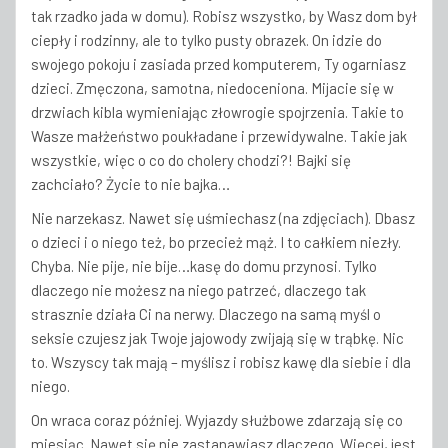
tak rzadko jada w domu). Robisz wszystko, by Wasz dom był
ciepły i rodzinny, ale to tylko pusty obrazek. On idzie do
swojego pokoju i zasiada przed komputerem, Ty ogarniasz
dzieci. Zmęczona, samotna, niedoceniona. Mijacie się w
drzwiach kibla wymieniając złowrogie spojrzenia. Takie to
Wasze małżeństwo poukładane i przewidywalne. Takie jak
wszystkie, więc o co do cholery chodzi?! Bajki się
zachciało? Życie to nie bajka…
Nie narzekasz. Nawet się uśmiechasz (na zdjęciach). Dbasz
o dzieci i o niego też, bo przecież mąż. I to całkiem niezły.
Chyba. Nie pije, nie bije…kasę do domu przynosi. Tylko
dlaczego nie możesz na niego patrzeć, dlaczego tak
strasznie działa Ci na nerwy. Dlaczego na samą myśl o
seksie czujesz jak Twoje jajowody zwijają się w trąbkę. Nic
to. Wszyscy tak mają – myślisz i robisz kawę dla siebie i dla
niego.
On wraca coraz później. Wyjazdy służbowe zdarzają się co
miesiąc. Nawet się nie zastanawiasz dlaczego. Więcej, jest