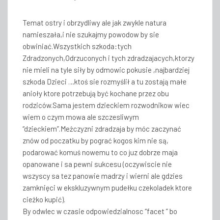
Temat ostry i obrzydliwy ale jak zwykle natura
namieszała,i nie szukajmy powodow by sie
obwiniać.Wszystkich szkoda:tych
Zdradzonych,Odrzuconych i tych zdradzajacych,ktorzy
nie mieli na tyle siły by odmowic pokusie ,najbardziej
szkoda Dzieci …ktoś sie rozmyślił a tu zostają małe
anioły ktore potrzebują być kochane przez obu
rodziców.Sama jestem dzieckiem rozwodnikow wiec
wiem o czym mowa ale szczesliwym
“dzieckiem”.Meżczyzni zdradzaja by móc zaczynać
znów od poczatku by pograć kogos kim nie są,
podarować komuś nowemu to co juz dobrze maja
opanowane i sa pewni sukcesu (oczywiscie nie
wszyscy sa tez panowie madrzy i wierni ale gdzies
zamknięci w ekskluzywnym pudełku czekoladek ktore
cieżko kupić).
By odwlec w czasie odpowiedzialnosc “facet ” bo