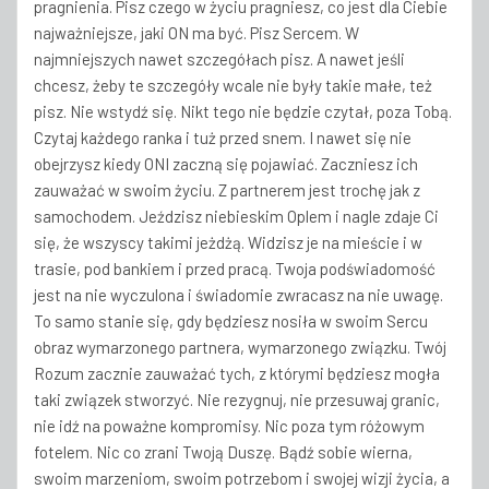
pragnienia. Pisz czego w życiu pragniesz, co jest dla Ciebie
najważniejsze, jaki ON ma być. Pisz Sercem. W
najmniejszych nawet szczegółach pisz. A nawet jeśli
chcesz, żeby te szczegóły wcale nie były takie małe, też
pisz. Nie wstydź się. Nikt tego nie będzie czytał, poza Tobą.
Czytaj każdego ranka i tuż przed snem. I nawet się nie
obejrzysz kiedy ONI zaczną się pojawiać. Zaczniesz ich
zauważać w swoim życiu. Z partnerem jest trochę jak z
samochodem. Jeździsz niebieskim Oplem i nagle zdaje Ci
się, że wszyscy takimi jeżdżą. Widzisz je na mieście i w
trasie, pod bankiem i przed pracą. Twoja podświadomość
jest na nie wyczulona i świadomie zwracasz na nie uwagę.
To samo stanie się, gdy będziesz nosiła w swoim Sercu
obraz wymarzonego partnera, wymarzonego związku. Twój
Rozum zacznie zauważać tych, z którymi będziesz mogła
taki związek stworzyć. Nie rezygnuj, nie przesuwaj granic,
nie idź na poważne kompromisy. Nic poza tym różowym
fotelem. Nic co zrani Twoją Duszę. Bądź sobie wierna,
swoim marzeniom, swoim potrzebom i swojej wizji życia, a