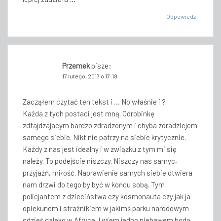
Odpowiedz
Przemek
pisze:
17 lutego, 2017 o 17:18
Zacząłem czytać ten tekst i … No właśnie i ?
Każda z tych postaci jest mną. Odrobinkę
zdfajdzajacym bardzo zdradzonym i chyba zdradziejem
samego siebie. Nikt nie patrzy na siebie krytycznie.
Każdy z nas jest idealny i w związku z tym mi się
należy. To podejście niszczy. Niszczy nas samyc,
przyjaźń, miłość. Naprawienie samych siebie otwiera
nam drzwi do tego by być w końcu sobą. Tym
policjantem z dzieciństwa czy kosmonauta czy jak ja
opiekunem i strażnikiem w jakimś parku narodowym
gdzieś daleko w Afryce. I wiem jedno niebawem będę