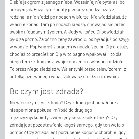
Ciebie jak grom z jasnego nieba. Wcześniej nie pytałaś, bo
nie było jak. Poza tym żonaty przecież spędza czas z
rodziną, a nie siedzi po nocach w biurze. Nie wiedziałaś, że
właśnie żonaci tam po nocach siedzą, chowając się przed
swoim nieudanym życiem. A kiedy w końcu Ci powiedział,
było za późno. Za późno żeby zawrócić, bo byłaś już po szyję
w wodzie. Popłynęłaś z prądem w nadziei, że on Cię uratuje,
chociaż to przecież on Cię w to bagno wpakował. I to dla
niego teraz zdradzasz swoje marzenia o własnej rodzinie.
To przez niego siedzisz w Walentynki przed telewizorem, z
butelką czerwonego wina i zalewasz się, łzami również.
Bo czym jest zdrada?
No więc czym jest zdrada? Czy zdradą jest pocałunek,
niespełniona pokusa, miłość do drugiego
mężczyzny/kobiety, zwierzęcy seks z sekretarką? Czy
zdradą jest pozostawienie kogoś samego, gdy ten woła o
pomoc? Czy zdradą jest porzucenie kogoś w chorobie, gdy