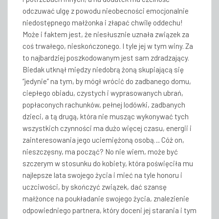
odczuwać ulgę z powodu nieobecności emocjonalnie
niedostępnego małżonka i złapać chwilę oddechu!
Może i faktem jest, że niesłusznie uznała związek za
coś trwałego, nieskończonego. I tyle jej w tym winy. Za
to najbardziej poszkodowanym jest sam zdradzający.
Biedak utknął między niedobrą żoną skupiającą się
“jedynie” na tym, by mógł wrócić do zadbanego domu,
ciepłego obiadu, czystych i wyprasowanych ubrań,
popłaconych rachunków, pełnej lodówki, zadbanych
dzieci, a tą drugą, która nie musząc wykonywać tych
wszystkich czynności ma dużo więcej czasu, energii i
zainteresowania jego uciemiężoną osobą… Cóż on,
nieszczęsny, ma począć? No nie wiem, może być
szczerym w stosunku do kobiety, która poświęciła mu
najlepsze lata swojego życia i mieć na tyle honoru i
uczciwości, by skończyć związek, dać szansę
małżonce na poukładanie swojego życia, znalezienie
odpowiedniego partnera, który doceni jej starania i tym