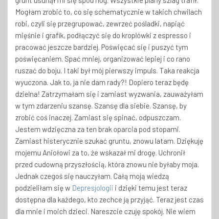
grunt usunął mi się spod nóg. Wszystkie plany szlag trafił.
Mogłam zrobić to, co się schematycznie w takich chwilach
robi, czyli się przegrupować, zewrzeć pośladki, napiąć
mięśnie i grafik, podłączyć się do kroplówki z espresso i
pracować jeszcze bardziej. Poświęcać się i puszyć tym
poświęcaniem. Spać mniej, organizować lepiej i co rano
ruszać do boju. I taki był mój pierwszy impuls. Taka reakcja
wyuczona. Jak to, ja nie dam rady?! Dopiero teraz będę
dzielna! Zatrzymałam się i zamiast wyzwania, zauważyłam
w tym zdarzeniu szansę. Szansę dla siebie. Szansę, by
zrobić coś inaczej. Zamiast się spinać, odpuszczam.
Jestem wdzięczna za ten brak oparcia pod stopami.
Zamiast histerycznie szukać gruntu, znowu latam. Dziękuję
mojemu Aniołowi za to, że wskazał mi drogę. Uchronił
przed cudowną przyszłością, która znowu nie byłaby moja.
Jednak czegoś się nauczyłam. Całą moją wiedzą
podzieliłam się w
Depresjologii
i dzięki temu jest teraz
dostępna dla każdego, kto zechce ją przyjąć. Teraz jest czas
dla mnie i moich dzieci. Nareszcie czuję spokój. Nie wiem