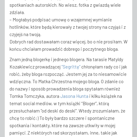
spotkaniach autorskich. No wiesz, fotka z gwiazdą wiele
zdziała.
– Mogłabyś podpisać umowę o wzajemnej wymianie
hotlinków, które będą kierowały z twojej strony na czyjąś i z
czyjejś na twoją.
Dobrych rad dostawałam coraz więcej, bo o nie prosiłam. W
końcu chciałam prowadzić dobrego i poczytnego bloga.
Znam jedną blogerkę i jednego blogera. Na tarasie Matyldy
Kozakiewicz prowadzącej
“Segrittę”
chłonęłam rady co i jak
robić, żeby bloga rozpocząć. Jestem jej za to niesamowicie
wdzięczna. To Matka Chrzestna mojego bloga. O zdanie co
do nazwy i sposób prowadzenia bloga spytałam również
Tomka Tomczyka, autora
Jasona Hunta
i kilku książek na
temat social mediów, w tym książki “Bloger”, którą
przesłuchałam “od deski do deski”. Wtedy zrozumiałam, że
chcę to robić:) To były bardzo szczere i spontaniczne
spotkania i kontakty, które na zawsze utkwiły w mojej
pamięci. Z niektórych rad skorzystałam, inne, takie jak