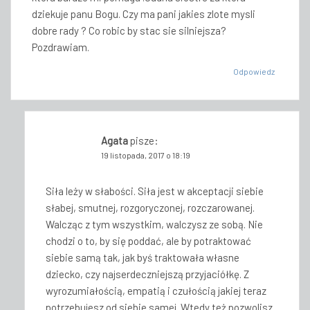
dziekuje panu Bogu. Czy ma pani jakies zlote mysli
dobre rady ? Co robic by stac sie silniejsza?
Pozdrawiam.
Odpowiedz
Agata
pisze:
19 listopada, 2017 o 18:19
Siła leży w słabości. Siła jest w akceptacji siebie
słabej, smutnej, rozgoryczonej, rozczarowanej.
Walcząc z tym wszystkim, walczysz ze sobą. Nie
chodzi o to, by się poddać, ale by potraktować
siebie samą tak, jak byś traktowała własne
dziecko, czy najserdeczniejszą przyjaciółkę. Z
wyrozumiałością, empatią i czułością jakiej teraz
potrzebujesz od siebie samej. Wtedy też pozwolisz