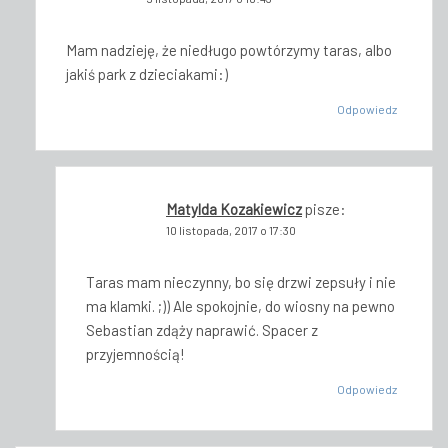
Mam nadzieję, że niedługo powtórzymy taras, albo
jakiś park z dzieciakami:)
Odpowiedz
Matylda Kozakiewicz
pisze:
10 listopada, 2017 o 17:30
Taras mam nieczynny, bo się drzwi zepsuły i nie
ma klamki. ;)) Ale spokojnie, do wiosny na pewno
Sebastian zdąży naprawić. Spacer z
przyjemnością!
Odpowiedz