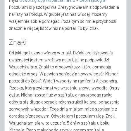
myśl
“Stwórz grupę wsparcia na FB – Depresjologia”
.
Poczułam się szczęśliwa. Zrezygnowałam z odpowiadania
na listy na Polki.pl. W grupie jest nas więcej. Możemy
wzajemnie sobie pomagać. Poza tym do mnie przychodzi
znacznie więcej listów niż na portal. To był znak.
Znaki
Od jakiegoś czasu wierzę w znaki. Dzięki praktykowaniu
uważności jestem wrażliwa na subtelne podpowiedzi
Wszechświata. Znaki to drogowskazy, które pomagają
odnaleźć drogę. W pewien poniedziałkowy wieczór Michał
poszedł do Żabki. Wrócił wsparty na ramieniu Aleksandra.
Rzepka, którą zwichnął we wrześniu znowu wypadła. Ostry
dyżur. Michał został już w szpitalu, a następnego ranka
odbyła się długa operacja rekonstrukcji kolana, połączenia
zerwanych więzadeł. Tego dnia miałam mieć spotkanie z
doradcą biznesowym. Odwołałam i poczułam ulgę. Znak.
Wsłuchałam się w to uczucie. 5 dni w szpitalu u boku
Michała. Rano maluchy do szkoły, potem szpital, a