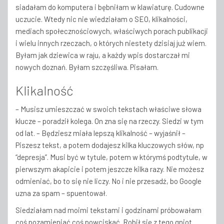
siadałam do komputera i bębniłam w klawiaturę. Cudowne
uczucie. Wtedy nic nie wiedziałam o SEO, klikalności,
mediach społecznościowych, właściwych porach publikacji
i wielu innych rzeczach, o których niestety dzisiaj już wiem.
Byłam jak dziewica w raju, a każdy wpis dostarczał mi
nowych doznań. Byłam szczęśliwa. Pisałam.
Klikalność
– Musisz umieszczać w swoich tekstach właściwe słowa
klucze – poradził kolega. On zna się na rzeczy. Siedzi w tym
od lat. – Będziesz miała lepszą klikalność – wyjaśnił –
Piszesz tekst, a potem dodajesz kilka kluczowych słów, np
“depresja”. Musi być w tytule, potem w którymś podtytule, w
pierwszym akapicie i potem jeszcze kilka razy. Nie możesz
odmieniać, bo to się nie liczy. No i nie przesadź, bo Google
uzna za spam – spuentował.
Siedziałam nad moimi tekstami i godzinami próbowałam
coś pozamieniać coś powciskać. Robił się z tego gniot.