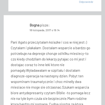
Odpowiedz
Bogna
pisze:
18 listopada, 2017 o 19:14
Pani Agato przeczytalam ksiazke i cos w niej jest:)
Czytalam i plakalam .Dostalam wsparcie a bardzo go
potrzebuje.na depresje choruje od kilku miesiecy-to
czs kiedy chodzilam do lekarzy pytajac co mi jest i
dostajac coraz to inne leki ktore nie
pomagaly.Wyladawalam w szpitalu i dostalam
diagnoze-operacja na nastepny dzien. Pobyt ten
wspominam traumatycznie i choc minelly dwa
miesiace nie moge sie otrzasnac.Szukam wsparcia
biore antydepresanty czytam Biblie -to pomaga lecz
nie na tyle bym czula sie bezpiecznie.Mam rodzine
ktora bardzo mi pomaga .Cudna siostre za ktora