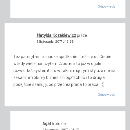
Odpowiedz
Matylda Kozakiewicz
pisze:
9 listopada, 2017 o 12:59
Też pamiętam to nasze spotkanie i też się od Ciebie
wtedy wiele nauczyłam. A potem to już w ogóle
rozwaliłaś system! I to w takim mądrym stylu, a nie na
zasadzie “robimy biznes z bloga” (choć i to drugie
podejście szanuję, bo przecież praca to praca. :))
Odpowiedz
Agata
pisze:
9 listopada, 2017 o 18:43