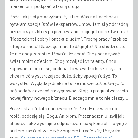
marzeniom, podążać własną drogą.
Boże, jak ja się męczyłam. Pytałam Was na Facebooku,
pytałam specjalistów i ekspertów. Umówiłam się z doradcą
biznesowym, który po przeczytaniu mojego bloga stwierdził
“Masz talent i dobry kontakt z ludźmi. Trochę pracy i zrobisz
z tego biznes.” Dlaczego mnie to dźgnęło? Nie chodzi o to,
że nie chcę zarabiać. Pewnie, że chcę! Chcę pokazywać
świat moim dzieciom. Chcę rozwijać ich talenty. Chcę
kupować to co mi się podoba. To wszystko kosztuje, a ja
chcę mieć wystarczająco dużo, żeby spokojnie żyć. To
wszystko. Wygląda jednak na to, że muszę coś poświęcić,
coś oddać, z czegoś zrezygnować. Stoję u progu stworzenia
nowej firmy, nowego biznesu. Dlaczego mnie to nie cieszy…
Przez ostatnie lata nauczyłam się, że gdy nie wiem co
robić, poddaję się Bogu, Aniołom, Przeznaczeniu, zwij jak
chcesz. Tak zwyczajnie odpuszczam całą kontrolę i płynę z
nurtem zamiast walczyć z prądem i tracić siły. Przyszła