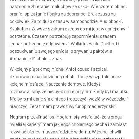
następnie zbieranie maluchów ze szkół. Wieczorem obiad,
pranie, sprzątanie i bajka na dobranoc. Brak czasu na
cokolwiek. Za to dużo czasu w samochodzie. Audiobooki.
Szukałam. Zawsze szukam czegoś co mi jest w danej chwili
potrzebne. Czasem potrzebuję zapomnienia, czasem
jednak potrzebuję odpowiedzi. Walkirie, Paulo Coelho. O
poszukiwaniu swojego anioła, o zrywaniu paktów, a
Archaniele Michale… Znak.
W kolejny piątek mój Michał Anioł opuścił szpital.
Skierowanie na codzienną rehabilitację w szpitalu przez
kolejne miesiące. Nauczanie domowe. Kiedyś
rozmawialiśmy, że nie było mnie przy nim kiedy był malutki.
Nie było mi dane się o niego troszczyć, wozić w wózeczku i
niańczyć. Teraz mam prawdziwy “urlop macierzyński”.
Mogłam przeklinać los. Mogłam się wściekać, że u progu
“wielkiej kariery” mam jakiegoś cholernego pecha i zamiast
rozwijać biznes muszę siedzieć w domu. W jednej chwili