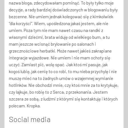
nazwa bloga, zdecydowałam pominąć. To były tylko moje
decyzje, a rady bardziej doświadczonych w blogowaniu były
bezcenne. Nie umiem jednak kolegować się z kimkolwiek
“dla korzyści”. Wiem, upośledzona jakaś jestem, ale nie
umiem. Poza tym nie mam nawet czasu na randki z
własnymi dziećmi, brata widuję od wielkiego bum, a tu
mam jeszcze wcisnąć brylowanie po salonach i
grzecznościowe herbatki. Może nawet jakieś zakrapiane
integracje wyjazdowe. Nie umiem i nie mam ochoty się
uczyć. Zamiast pić, wolę spać. Jak ktoś mi pasuje, jak
kogoś lubię, jak cenię to co robi, to mu nieba przychylę i nie
muszę mieć na to żadnych umów o wzajemnej wymianie
hotlinków. Nie obchodzi mnie, czy ktoś mnie za to krytykuje,
czy lajkuje, bo robię to z Serca, z przekonania. Jestem
szczera ze sobą, z ludźmi z którymi się kontaktuję i których
polecam. Kropka.
Social media