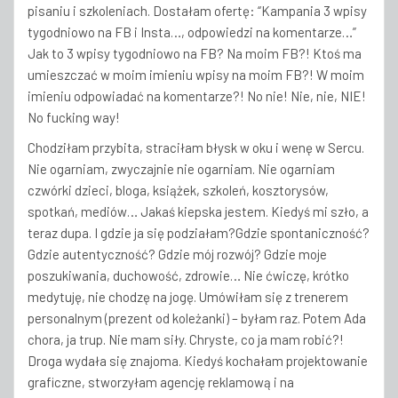
pisaniu i szkoleniach. Dostałam ofertę: “Kampania 3 wpisy
tygodniowo na FB i Insta…, odpowiedzi na komentarze…”
Jak to 3 wpisy tygodniowo na FB? Na moim FB?! Ktoś ma
umieszczać w moim imieniu wpisy na moim FB?! W moim
imieniu odpowiadać na komentarze?! No nie! Nie, nie, NIE!
No fucking way!
Chodziłam przybita, straciłam błysk w oku i wenę w Sercu.
Nie ogarniam, zwyczajnie nie ogarniam. Nie ogarniam
czwórki dzieci, bloga, książek, szkoleń, kosztorysów,
spotkań, mediów… Jakaś kiepska jestem. Kiedyś mi szło, a
teraz dupa. I gdzie ja się podziałam?Gdzie spontaniczność?
Gdzie autentyczność? Gdzie mój rozwój? Gdzie moje
poszukiwania, duchowość, zdrowie… Nie ćwiczę, krótko
medytuję, nie chodzę na jogę. Umówiłam się z trenerem
personalnym (prezent od koleżanki) – byłam raz. Potem Ada
chora, ja trup. Nie mam siły. Chryste, co ja mam robić?!
Droga wydała się znajoma. Kiedyś kochałam projektowanie
graficzne, stworzyłam agencję reklamową i na