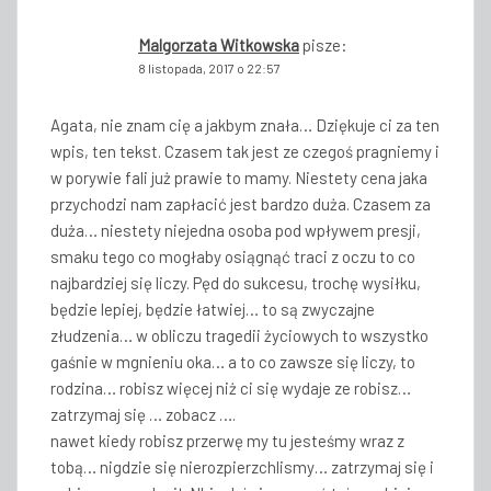
Malgorzata Witkowska
pisze:
8 listopada, 2017 o 22:57
Agata, nie znam cię a jakbym znała… Dziękuje ci za ten
wpis, ten tekst. Czasem tak jest ze czegoś pragniemy i
w porywie fali już prawie to mamy. Niestety cena jaka
przychodzi nam zapłacić jest bardzo duża. Czasem za
duża… niestety niejedna osoba pod wpływem presji,
smaku tego co mogłaby osiągnąć traci z oczu to co
najbardziej się liczy. Pęd do sukcesu, trochę wysiłku,
będzie lepiej, będzie łatwiej… to są zwyczajne
złudzenia… w obliczu tragedii życiowych to wszystko
gaśnie w mgnieniu oka… a to co zawsze się liczy, to
rodzina… robisz więcej niż ci się wydaje ze robisz…
zatrzymaj się … zobacz ….
nawet kiedy robisz przerwę my tu jesteśmy wraz z
tobą… nigdzie się nierozpierzchlismy… zatrzymaj się i