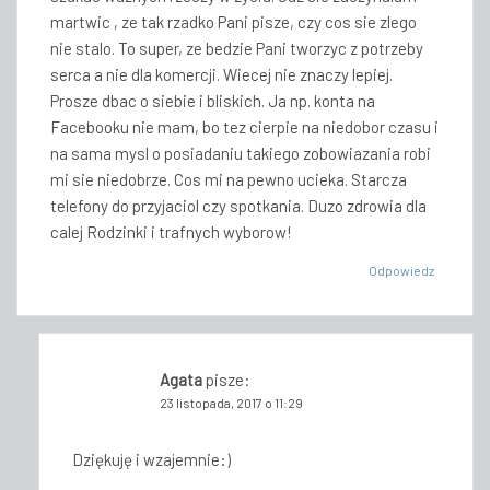
martwic , ze tak rzadko Pani pisze, czy cos sie zlego
nie stalo. To super, ze bedzie Pani tworzyc z potrzeby
serca a nie dla komercji. Wiecej nie znaczy lepiej.
Prosze dbac o siebie i bliskich. Ja np. konta na
Facebooku nie mam, bo tez cierpie na niedobor czasu i
na sama mysl o posiadaniu takiego zobowiazania robi
mi sie niedobrze. Cos mi na pewno ucieka. Starcza
telefony do przyjaciol czy spotkania. Duzo zdrowia dla
calej Rodzinki i trafnych wyborow!
Odpowiedz
Agata
pisze:
23 listopada, 2017 o 11:29
Dziękuję i wzajemnie:)