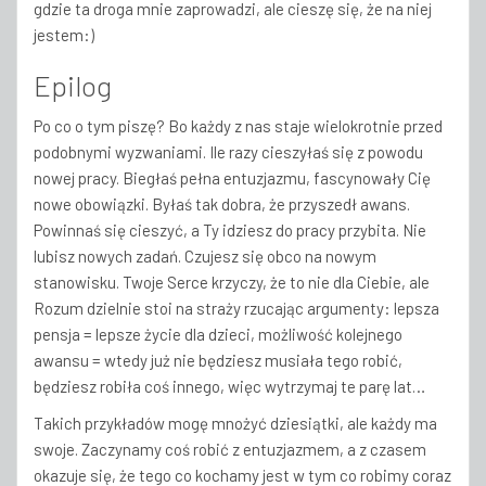
gdzie ta droga mnie zaprowadzi, ale cieszę się, że na niej
jestem:)
Epilog
Po co o tym piszę? Bo każdy z nas staje wielokrotnie przed
podobnymi wyzwaniami. Ile razy cieszyłaś się z powodu
nowej pracy. Biegłaś pełna entuzjazmu, fascynowały Cię
nowe obowiązki. Byłaś tak dobra, że przyszedł awans.
Powinnaś się cieszyć, a Ty idziesz do pracy przybita. Nie
lubisz nowych zadań. Czujesz się obco na nowym
stanowisku. Twoje Serce krzyczy, że to nie dla Ciebie, ale
Rozum dzielnie stoi na straży rzucając argumenty: lepsza
pensja = lepsze życie dla dzieci, możliwość kolejnego
awansu = wtedy już nie będziesz musiała tego robić,
będziesz robiła coś innego, więc wytrzymaj te parę lat…
Takich przykładów mogę mnożyć dziesiątki, ale każdy ma
swoje. Zaczynamy coś robić z entuzjazmem, a z czasem
okazuje się, że tego co kochamy jest w tym co robimy coraz