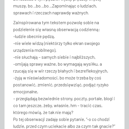
muszę, bo…bo…bo…Zapominając o ludziach,
sprawach i rzeczach naprawdę ważnych.
Zainspirowana tym tekstem pozwolę sobie na
podzielenie się własną obserwacją codzienną:
-ludzie obecnie pędzą,
-nie wiele widzą (niektórzy tylko ekran swojego
urządzenia mobilnego),
-nie słuchają – samych siebie i najbliższych,
-omijają sprawy ważne, bo wymagają wysiłku, a
rzucają się w wir rzeczy błahych i bezrefleksyjnych,
-żyją w nieświadomości, bo może trzeba by coś
postanowić, zmienić, przedsięwziąć, podjąć ryzyko
emocjonalne,
– przeglądają bezwiednie strony, poczty, portale, blogi i
co tam jeszcze, żeby, właśnie, hm – tracić czas,
którego mówią, że tak nie mają?
Po tej obserwacji zadaję sobie pytanie, “-o co chodzi
ludzie, przed czym uciekacie albo za czym tak gnacie?”