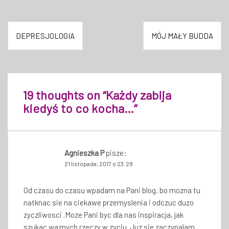
Nawigacja
DEPRESJOLOGIA
MÓJ MAŁY BUDDA
wpisu
19 thoughts on “
Każdy zabija
kiedyś to co kocha…
”
Agnieszka P
pisze:
21 listopada, 2017 o 23:28
Od czasu do czasu wpadam na Pani blog, bo mozna tu
natknac sie na ciekawe przemyslenia i odczuc duzo
zyczliwosci .Moze Pani byc dla nas inspiracja, jak
szukac waznych rzeczy w zyciu. Juz sie zaczynalam