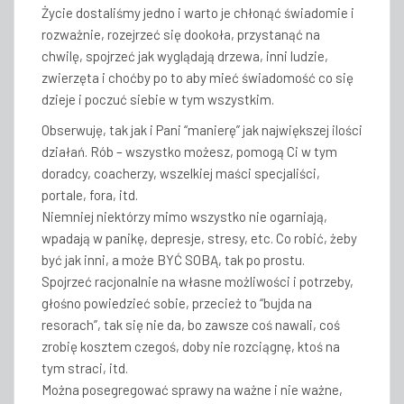
Życie dostaliśmy jedno i warto je chłonąć świadomie i
rozważnie, rozejrzeć się dookoła, przystanąć na
chwilę, spojrzeć jak wyglądają drzewa, inni ludzie,
zwierzęta i choćby po to aby mieć świadomość co się
dzieje i poczuć siebie w tym wszystkim.
Obserwuję, tak jak i Pani “manierę” jak największej ilości
działań. Rób – wszystko możesz, pomogą Ci w tym
doradcy, coacherzy, wszelkiej maści specjaliści,
portale, fora, itd.
Niemniej niektórzy mimo wszystko nie ogarniają,
wpadają w panikę, depresje, stresy, etc. Co robić, żeby
być jak inni, a może BYĆ SOBĄ, tak po prostu.
Spojrzeć racjonalnie na własne możliwości i potrzeby,
głośno powiedzieć sobie, przecież to “bujda na
resorach”, tak się nie da, bo zawsze coś nawali, coś
zrobię kosztem czegoś, doby nie rozciągnę, ktoś na
tym straci, itd.
Można posegregować sprawy na ważne i nie ważne,