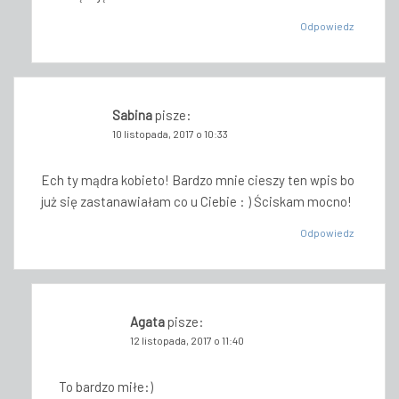
Odpowiedz
Sabina
pisze:
10 listopada, 2017 o 10:33
Ech ty mądra kobieto! Bardzo mnie cieszy ten wpis bo
już się zastanawiałam co u Ciebie : ) Ściskam mocno!
Odpowiedz
Agata
pisze:
12 listopada, 2017 o 11:40
To bardzo miłe:)