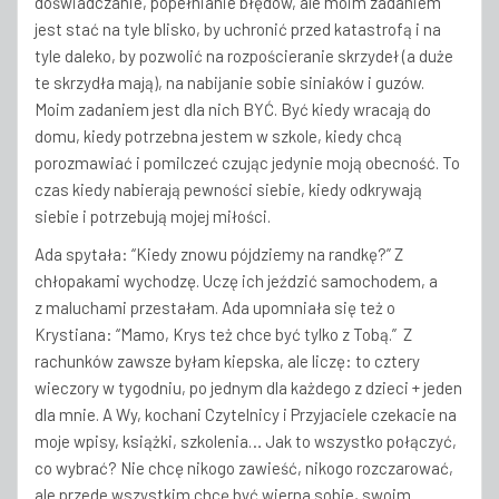
doświadczanie, popełnianie błędów, ale moim zadaniem
jest stać na tyle blisko, by uchronić przed katastrofą i na
tyle daleko, by pozwolić na rozpościeranie skrzydeł (a duże
te skrzydła mają), na nabijanie sobie siniaków i guzów.
Moim zadaniem jest dla nich BYĆ. Być kiedy wracają do
domu, kiedy potrzebna jestem w szkole, kiedy chcą
porozmawiać i pomilczeć czując jedynie moją obecność. To
czas kiedy nabierają pewności siebie, kiedy odkrywają
siebie i potrzebują mojej miłości.
Ada spytała: “Kiedy znowu pójdziemy na randkę?” Z
chłopakami wychodzę. Uczę ich jeździć samochodem, a
z maluchami przestałam. Ada upomniała się też o
Krystiana: “Mamo, Krys też chce być tylko z Tobą.” Z
rachunków zawsze byłam kiepska, ale liczę: to cztery
wieczory w tygodniu, po jednym dla każdego z dzieci + jeden
dla mnie. A Wy, kochani Czytelnicy i Przyjaciele czekacie na
moje wpisy, książki, szkolenia… Jak to wszystko połączyć,
co wybrać? Nie chcę nikogo zawieść, nikogo rozczarować,
ale przede wszystkim chcę być wierna sobie, swoim