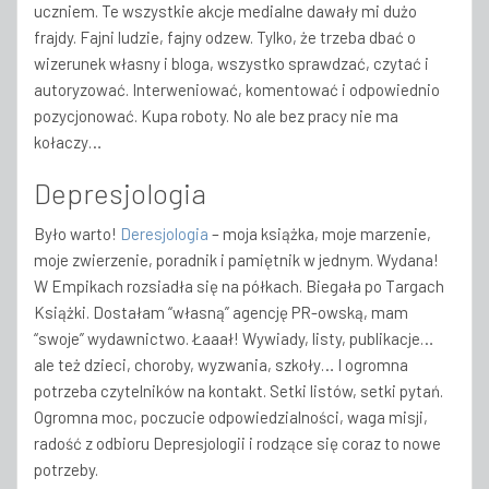
uczniem. Te wszystkie akcje medialne dawały mi dużo
frajdy. Fajni ludzie, fajny odzew. Tylko, że trzeba dbać o
wizerunek własny i bloga, wszystko sprawdzać, czytać i
autoryzować. Interweniować, komentować i odpowiednio
pozycjonować. Kupa roboty. No ale bez pracy nie ma
kołaczy…
Depresjologia
Było warto!
Deresjologia
– moja książka, moje marzenie,
moje zwierzenie, poradnik i pamiętnik w jednym. Wydana!
W Empikach rozsiadła się na półkach. Biegała po Targach
Książki. Dostałam “własną” agencję PR-owską, mam
“swoje” wydawnictwo. Łaaał! Wywiady, listy, publikacje…
ale też dzieci, choroby, wyzwania, szkoły… I ogromna
potrzeba czytelników na kontakt. Setki listów, setki pytań.
Ogromna moc, poczucie odpowiedzialności, waga misji,
radość z odbioru Depresjologii i rodzące się coraz to nowe
potrzeby.