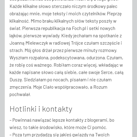
Każde klikalne słowo sterczało niczym środkowy palec
obrażając mnie, moje teksty i moich czytelników. Pieprzę
klikalność. Mimo braku klikalnych słów teksty poszły w
świat. Pierwsza republikacja na Foch.pl i setki nowych
lajków, pierwsze wywiady. Kiedy jechałam na spotkanie z
Joanną Mielewczyk w radiowej Trójce czułam szczęście i
strach. Mój głos drżał przez pierwsze minuty rozmowy.
Wyszłam rozpalona, podekscytowana, odurzona. Czułam,
że robię coś ważnego. Robiłam coraz więcej, wkładając w
każde napisane słowo całą siebie, całe swoje Serce, całą
Duszę. Siedziałam po nocach, pisałam i nie czułam
zmęczenia. Moje Ciało współpracowało, a Rozum
pochwalał.
Hotlinki i kontakty
– Powinnaś nawiązać lepsze kontakty z blogerami, bo
wiesz, to takie środowisko, które może Ci pomóc.
– Poza tym przydadzą się jakieś gwiazdy na Twoich