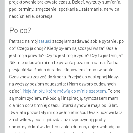
projektowanie brakowało czasu. Dzieci, wyrzuty sumienia,
pęd, terminy, zmęczenie, spotkania…załamanie, nerwica,
nadciśnienie, depresja.
Po co?
Patrząc na mój
tatuaż
zaczęłam zadawać sobie pytanie: po
co? Czego ja chcę? Kiedy byłam najszczęśliwsza? Gdzie
jest moja prawda? Czy to jest moje życie? Czy to jestem ja?
Nikt nie odpowie mi na te pytania poza mną samą. Żadna
przyjaciółka, żaden doradca. Odpowiedzi mam w sobie.
Czas znowu zajrzeć do środka. Przejść do następnej klasy,
na wyższy poziom nauczania:) Mam czworo cudownych
dzieci.
Moje Anioły, które mówią do minie szeptem.
To one
są moim życiem, miłością i inspiracją, tymczasem mam
dla nich coraz mniej czasu. Starsi synowie mają po 16 lat.
Dwa lata pozostały im do pełnoletności. Dwa kluczowe lata.
Za chwilę wylecą z gniazda, już rozpoczynają próby
samotnych lotów. Jestem z nich dumna, daję swobodę na