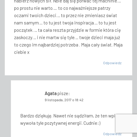
nabierz nowych sił. Nbie daj się porwać tej machinie…
po prostu nie warto…. to co najważniejsze patrzy
oczami twoich dzieci… to przez nie zmieniasz świat
nam samym… to tu jest twoja inspiracja… to tu jest
początek … ta cała reszta przyjdzie w formie która cię
zaskoczy… i nie martw się tyle… twoje dzieci maja już
to czego im najbardziej potrzeba . Maja cały świat. Maja
ciebie x
Odpowiedz
Agata
pisze:
9 listopada, 2017 o 18:42
Bardzo dziękuję. Nawet nie sądziłam, że ten wpis
wywoła tyle pozytywnej energii. Cudnie:)
Odpowiedz