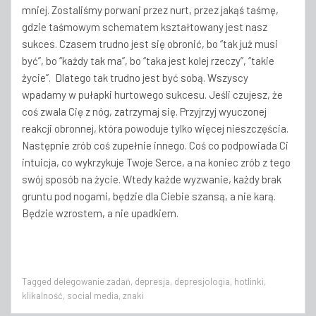
mniej. Zostaliśmy porwani przez nurt, przez jakąś taśmę,
gdzie taśmowym schematem kształtowany jest nasz
sukces. Czasem trudno jest się obronić, bo “tak już musi
być”, bo “każdy tak ma”, bo “taka jest kolej rzeczy”, “takie
życie”. Dlatego tak trudno jest być sobą. Wszyscy
wpadamy w pułapki hurtowego sukcesu. Jeśli czujesz, że
coś zwala Cię z nóg, zatrzymaj się. Przyjrzyj wyuczonej
reakcji obronnej, która powoduje tylko więcej nieszczęścia.
Następnie zrób coś zupełnie innego. Coś co podpowiada Ci
intuicja, co wykrzykuje Twoje Serce, a na koniec zrób z tego
swój sposób na życie. Wtedy każde wyzwanie, każdy brak
gruntu pod nogami, będzie dla Ciebie szansą, a nie karą.
Będzie wzrostem, a nie upadkiem.
Tagged
delegowanie zadań
,
depresja
,
depresjologia
,
hotlinki
,
klikalność
,
social media
,
znaki