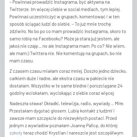
– Powinnaś prowadzić Instagrama, być aktywna na
Twitterze. Im więcej ciebie w social mediach, tym lepiej.
Powinnaś uczestniczyć w grupach, komentować i w ten
sposób ściągać ludzi do siebie. – To już mnie trochę
zdziwiło. No bo po co mam prowadzić Instagrama, skoro to
samo robię na Facebooku? Może ja stara już jestem, ale
jakoś nie czaję… no ale Instagrama mam. Po co? Nie wiem,
ale mam;) Twittera nie. Nie komentuję na grupach, bo nie
mam czasu.
Z czasem czasu miałam coraz mniej. Doszło jedno dziecko,
całkiem duże i ładne, ale ekstra czasu w pakiecie nie
dostałam. Wszystko w te same biedne i porozciągane 24
godziny wciskałam, wyciskając z siebie coraz więcej.
Nadeszła sława! Okładki, telewizja, radio, wywiady… Miłe.
Przestałam dygotać głosem. Lubię kontakt z ludźmi i
zawsze mam szczęście do niezwykłych postaci. Przed
jednym z wywiadów poznałam Joannę Palicę, do której
szkoły
teraz chodzi Krystian i nareszcie jest szczęśliwym