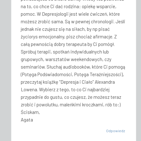
na to, co chce Ci dać rodzina: opiekę wsparcie,
pomoc. W Depresjologii jest wiele ćwiczeń, które
możesz zrobić sama. Są w pewnej chronologii. Jeśli
jednak nie czujesz się na siłach, by np pisać
życiorys emocjonalny, pisz chociaż afirmacje. Z
całą pewnością dobry terapeuta by Ci pomógł.
Spróbuj terapii, spotkań indywidualnych lub
grupowych, warsztatów weekendowych, czy
seminariów. Słuchaj audiobooków, które Ci pomogą
(Potęga Podświadomości, Potęga Teraźniejszości),
przeczytaj książkę “Depresja i Ciało” Alexandra
Lowena. Wybierz z tego, to co Ci najbardziej
przypadnie do gustu, co czujesz, że możesz teraz
zrobić i powolutku, maleńkimi kroczkami, rób to:)
Ściskam,
Agata
Odpowiedz