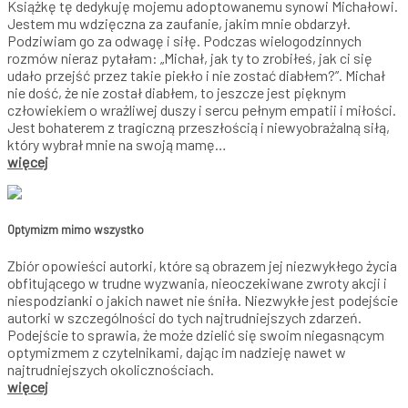
Książkę tę dedykuję mojemu adoptowanemu synowi Michałowi.
Jestem mu wdzięczna za zaufanie, jakim mnie obdarzył.
Podziwiam go za odwagę i siłę. Podczas wielogodzinnych
rozmów nieraz pytałam: „Michał, jak ty to zrobiłeś, jak ci się
udało przejść przez takie piekło i nie zostać diabłem?”. Michał
nie dość, że nie został diabłem, to jeszcze jest pięknym
człowiekiem o wrażliwej duszy i sercu pełnym empatii i miłości.
Jest bohaterem z tragiczną przeszłością i niewyobrażalną siłą,
który wybrał mnie na swoją mamę…
więcej
Optymizm mimo wszystko
Zbiór opowieści autorki, które są obrazem jej niezwykłego życia
obfitującego w trudne wyzwania, nieoczekiwane zwroty akcji i
niespodzianki o jakich nawet nie śniła. Niezwykłe jest podejście
autorki w szczególności do tych najtrudniejszych zdarzeń.
Podejście to sprawia, że może dzielić się swoim niegasnącym
optymizmem z czytelnikami, dając im nadzieję nawet w
najtrudniejszych okolicznościach.
więcej