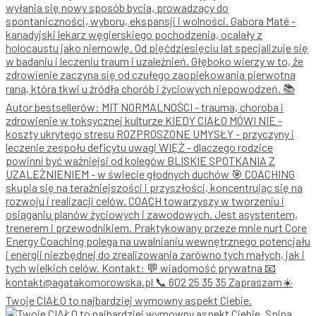
Twoje CIAŁO to najbardziej wymowny aspekt Ciebie.