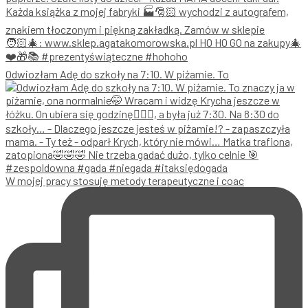
Odwiozłam Adę do szkoły na 7:10. W piżamie. To
W mojej pracy stosuję metody terapeutyczne i coac