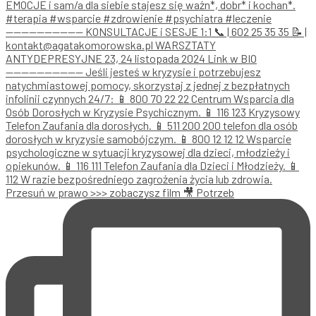
Przesuń w prawo >>> zobaczysz film 🎥 Potrzeb