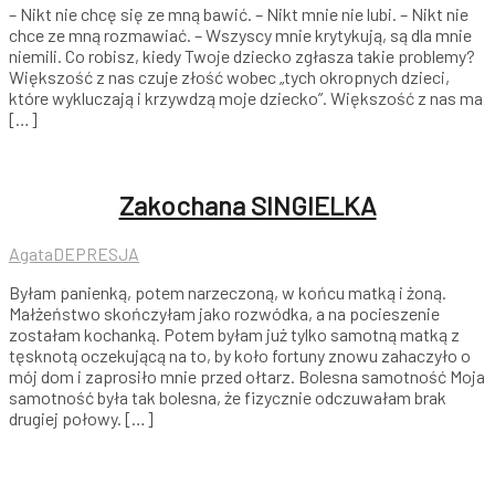
– Nikt nie chcę się ze mną bawić. – Nikt mnie nie lubi. – Nikt nie
chce ze mną rozmawiać. – Wszyscy mnie krytykują, są dla mnie
niemili. Co robisz, kiedy Twoje dziecko zgłasza takie problemy?
Większość z nas czuje złość wobec „tych okropnych dzieci,
które wykluczają i krzywdzą moje dziecko”. Większość z nas ma
[…]
Zakochana SINGIELKA
Agata
DEPRESJA
Byłam panienką, potem narzeczoną, w końcu matką i żoną.
Małżeństwo skończyłam jako rozwódka, a na pocieszenie
zostałam kochanką. Potem byłam już tylko samotną matką z
tęsknotą oczekującą na to, by koło fortuny znowu zahaczyło o
mój dom i zaprosiło mnie przed ołtarz. Bolesna samotność Moja
samotność była tak bolesna, że fizycznie odczuwałam brak
drugiej połowy. […]