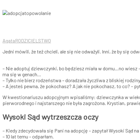
Agata
RODZICIELSTWO
Jedni mówili, że też chcieli, ale się nie odważyli. Inni, że by się od
– Nie adoptuj dziewczynki, bo będziesz miała w domu…no wiesz –
ma się w genach…
– Tylko nie bierz rodzeństwa – doradzała życzliwa z bliskiej rodz
– A jesteś pewna, że pokochasz? A jak nie pokochasz, to co? – pyt
W kwestionariuszu adopcyjnym wpisaliśmy: dziewczynka w wieku 0 –
pierworodnego i najstarszego nie była zagrożona. Krystian, pra
Wysoki Sąd wytrzeszcza oczy
– Kiedy zdecydowała się Pani na adopcję – zapytał Wysoki Sąd na
– 10 lat temu – odparłam.