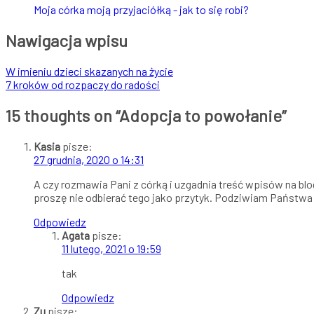
Moja córka moją przyjaciółką - jak to się robi?
Nawigacja wpisu
W imieniu dzieci skazanych na życie
7 kroków od rozpaczy do radości
15 thoughts on “
Adopcja to powołanie
”
Kasia
pisze:
27 grudnia, 2020 o 14:31
A czy rozmawia Pani z córką i uzgadnia treść wpisów na bl
proszę nie odbierać tego jako przytyk. Podziwiam Państwa i 
Odpowiedz
Agata
pisze:
11 lutego, 2021 o 19:59
tak
Odpowiedz
Zu
pisze: