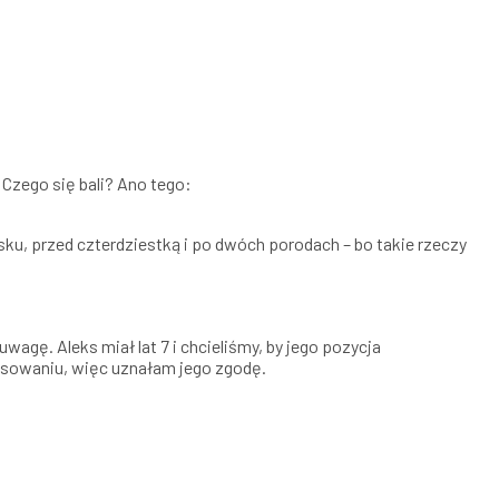
i. Czego się bali? Ano tego:
u, przed czterdziestką i po dwóch porodach – bo takie rzeczy
gę. Aleks miał lat 7 i chcieliśmy, by jego pozycja
osowaniu, więc uznałam jego zgodę.