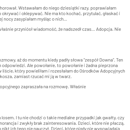
o chorował. Wstawałam do niego dziesiątki razy, poprawiałam
 okrywać i oklepywać. Nie ma kto kochać, przytulać, głaskać i
dej nocy zasypiałam myśląc o nich…
ian właśnie przyniósł wiadomość, że nadszedł czas… Adopcja. Nie
 rozmowy, aż do momentu kiedy padły słowa “zespół Downa”. Ten
 odpowiedzi. Ale powołanie, to powołanie i żadna pieprzona
 w liście, który powieliłam i rozesłałam do Ośrodków Adopcyjnych
 kosza, zamiast rzucać mi ją w twarz.
Adopcyjnego zapraszała na rozmowę. Właśnie
losem. I tu nie chodzi o takie medialne przypadki jak gwałty, czy
norancja i zwykły brak zainteresowania. Dzieci, które nie płaczą,
 nikt ich tego nie nauczył. Dzieci, które nigdy nie wypowiadają