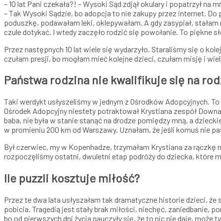
– 10 lat Pani czekała?! – Wysoki Sąd zdjął okulary i popatrzył na m
– Tak Wysoki Sądzie, bo adopcja to nie zakupy przez internet. Do
poduszkę, podawałam leki, oklepywałam. A gdy zasypiał, stałam na
czule dotykać. I wtedy zaczęło rodzić się powołanie. To piękne s
Przez następnych 10 lat wiele się wydarzyło. Staraliśmy się o kol
czułam presji, bo mogłam mieć kolejne dzieci, czułam misję i wie
Państwa rodzina nie kwalifikuje się na ro
Taki werdykt usłyszeliśmy w jednym z Ośrodków Adopcyjnych. To 
Ośrodek Adopcyjny niestety potraktował Krystiana zespół Downa 
baba, nie była w stanie stanąć na drodze pomiędzy mną, a dziecki
w promieniu 200 km od Warszawy. Uznałam, że jeśli komuś nie pasu
Był czerwiec, my w Kopenhadze, trzymałam Krystiana za rączkę n
rozpoczęliśmy ostatni, dwuletni etap podróży do dziecka, które 
Ile puzzli kosztuje miłość?
Przez te dwa lata usłyszałam tak dramatyczne historie dzieci, że s
pobicia. Tragedią jest stały brak miłości, niechęć, zaniedbanie, p
bo od pierwszych dni życia nauczyły się, że to nic nie daje, może 