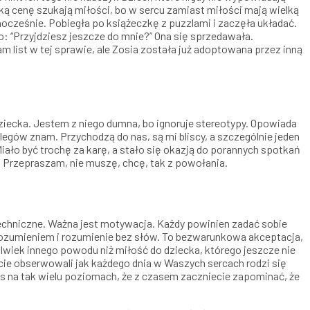
lką cenę szukają miłości, bo w sercu zamiast miłości mają wielką
nocześnie. Pobiegła po książeczkę z puzzlami i zaczęła układać.
ko: “Przyjdziesz jeszcze do mnie?” Ona się sprzedawała.
list w tej sprawie, ale Zosia została już adoptowana przez inną
 dziecka. Jestem z niego dumna, bo ignoruje stereotypy. Opowiada
egów znam. Przychodzą do nas, są mi bliscy, a szczególnie jeden
iało być trochę za karę, a stało się okazją do porannych spotkań
. Przepraszam, nie muszę, chcę, tak z powołania.
e techniczne. Ważna jest motywacja. Każdy powinien zadać sobie
zrozumieniem i rozumienie bez słów. To bezwarunkowa akceptacja,
wiek innego powodu niż miłość do dziecka, którego jeszcze nie
iecie obserwowali jak każdego dnia w Waszych sercach rodzi się
as na tak wielu poziomach, że z czasem zaczniecie zapominać, że