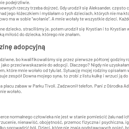
nie podejrzliwie.
 pewnych rzeczy trzeba dojrzeć. Gdy urodził się Aleksander, częst
d jego łóżeczkiem i myślałam o tych dzieciach, których nie ma kto
łowo ma w sobie “wołanie”. A mnie wołały te wszystkie dzieci. Każ
ejne dziecko, straciliśmy je, potem urodził się Krystian i to Kryst
lką miłość do dziecka, którego nie znałam.
dzinę adopcyjną
dziwne, bo kwalifikowaliśmy się przez pierwsze półtorej godziny
jako przeciwwskazanie do adopcji. Dlaczego? Nigdy nie uzyskałam
em, które mnie wołało od tylu lat. Sytuację mojej rodziny opisałam
je zespół Downa mojego syna, to zrobi z listu kulkę i wrzuci ją do
a placu zabaw w Parku Tivoli. Zadzwonił telefon. Pani z Ośrodka 
mnie wołało.
erce normalnego człowieka nie jest w stanie pomieścić żalu nad ich 
orzucenie, nienawiść, obojętność, przemoc fizyczna i psychiczna, ig
tylko sprowadzić ból. Dzieci, które nie znają podstawowych pojęć, bo