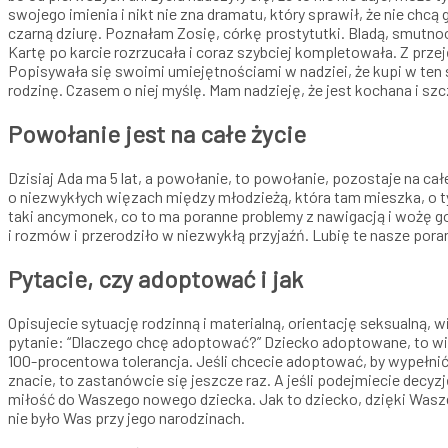
swojego imienia i nikt nie zna dramatu, który sprawił, że nie ch
czarną dziurę. Poznałam Zosię, córkę prostytutki. Bladą, smutno
Kartę po karcie rozrzucała i coraz szybciej kompletowała. Z przej
Popisywała się swoimi umiejętnościami w nadziei, że kupi w ten 
rodzinę. Czasem o niej myślę. Mam nadzieję, że jest kochana i szc
Powołanie jest na całe życie
Dzisiaj Ada ma 5 lat, a powołanie, to powołanie, pozostaje na cał
o niezwykłych więzach między młodzieżą, która tam mieszka, o ty
taki ancymonek, co to ma poranne problemy z nawigacją i wożę go 
i rozmów i przerodziło w niezwykłą przyjaźń. Lubię te nasze por
Pytacie, czy adoptować i jak
Opisujecie sytuację rodzinną i materialną, orientację seksualną, 
pytanie: “Dlaczego chcę adoptować?” Dziecko adoptowane, to wie
100-procentowa tolerancja. Jeśli chcecie adoptować, by wypełni
znacie, to zastanówcie się jeszcze raz. A jeśli podejmiecie decy
miłość do Waszego nowego dziecka. Jak to dziecko, dzięki Waszej
nie było Was przy jego narodzinach.