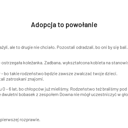
Adopcja to powołanie
ważyli, ale to drugie nie chciało. Pozostali odradzali, bo oni by się bal
 ostrzegała koleżanka. Zadbana, wykształcona kobieta na stanowisk
iny – bo takie rodzeństwo będzie zawsze zwalczać twoje dzieci.
ali zatroskani znajomi.
 6 lat, bo chłopców już mieliśmy. Rodzeństwo też braliśmy pod uwa
wie dwuletni bobasek z zespołem Downa nie mógł uczestniczyć w gł
 pierwszej rozprawie.