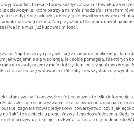
cą go wypowiadać. Dzieci, które w każdym obcym człowieku, za wsze
oką dziewczynkę, która patrzyła na mnie z nadzieją i strachem rów
ęcia trzęsły jej się paluszki, a kiedy ją pochwaliłam spytała cichut
sposób matczyną miłość. Nie przyszłam. Chciałam, nawet napisałam 
zęśliwa i nie musi już kupować miłości.
e życie. Najstarszy syn przyjaźni się z dziećmi z pobliskiego domu
m jak wzajemnie się wspierają, jak sobie pomagają. Niektórych kol
rano do szkoły razem z moim łotrzykiem, co też gubi rano drogę. M
anki, chociaż muszę wstawać o 4:45 żeby ze wszystkim się wyrobić
wiek i stan cywilny. To wszystko nie jest ważne, to tylko informacj
lki dar, ale i ogromne wyzwanie, test na uważność, słuchanie ze 
ć pustkę, zagwarantować jedynakowi towarzystwo, czy z jakiegokol
zję na “tak”, to staniecie u progu niezwykłego doświadczenia. Będz
 miłości ożywa, pięknieje i rozkwita. Jak staje się podobne do W