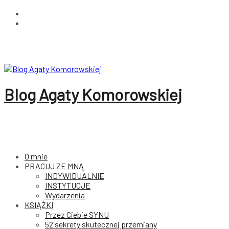
Przeskocz
Facebook
do
Instagram
treści
Blog Agaty Komorowskiej
O mnie
PRACUJ ZE MNĄ
INDYWIDUALNIE
INSTYTUCJE
Wydarzenia
KSIĄŻKI
Przez Ciebie SYNU
52 sekrety skutecznej przemiany