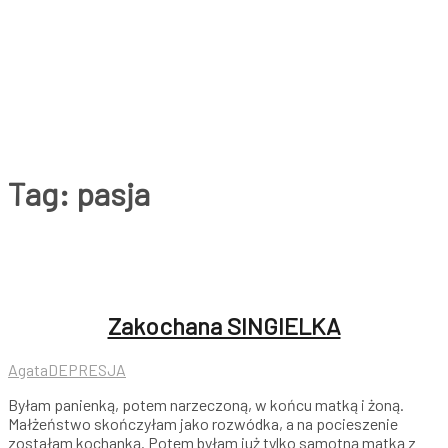
Tag:
pasja
Zakochana SINGIELKA
Agata
DEPRESJA
Byłam panienką, potem narzeczoną, w końcu matką i żoną.
Małżeństwo skończyłam jako rozwódka, a na pocieszenie
zostałam kochanką. Potem byłam już tylko samotną matką z