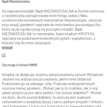
Bądź Niezniszczalna
Do napisania książki Bądź NIEZNISZCZALNA w formie rozmowy
z czytelniczką zainspirowała mnie Kinga, jedna z Was,
uczestniczka wiosennych warsztatów Depresjologia. Jeszcze
przy okazji pandemii napisała do mnie bardzo poruszający list,
który za jej zgodą cytuję na początku książki. Bądź
NIEZNISZCZALNA to namacalne, żywe studium KRYZYSU,
napisane na podstawie konkretnych pytań i wątpliwości, z
którymi się do mnie zwracacie.
więcej
Czy mogę ci mówić MAMO
Książkę tę dedykuję mojemu adoptowanemu synowi Michałowi.
Jestem mu wdzięczna za zaufanie, jakim mnie obdarzył.
Podziwiam go za odwagę i siłę. Podczas wielogodzinnych
rozmów nieraz pytałam: „Michał, jak ty to zrobiłeś, jak ci się
udało przejść przez takie piekło i nie zostać diabłem?”. Michał
nie dość, że nie został diabłem, to jeszcze jest pięknym
człowiekiem o wrażliwej duszy i sercu pełnym empatii i miłości.
Jest bohaterem z tragiczną przeszłością i niewyobrażalną siłą,