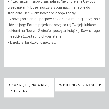
– Przepraszam, znowu zasnęłam. Nie chciałam. Czy coś
przegapiłam? Boże muszę się ogarnąć, mam tyle do
zrobienia…nie wiem nawet od czego zacząć…
– Zacznij od siebie – podpowiedział Rozum – olej sprzątanie
i idź na jogę. Potem pojedź na bezę do tej Twojej ulubionej
cukierni na Nowym Świecie i poczytaj książkę. Dawno tego
nie robiłaś…ostatnio chyba latem.
– Dziękuję, bardzo Ci dziękuję…
Nawigacja
I SKAZUJĘ CIĘ NA SZKOŁĘ
W POGONI ZA SZCZĘŚCIEM
wpisu
SPECJALNĄ