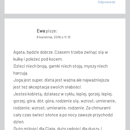
Odpowiedz
Ewa
pisze:
8 kwietnia, 2016 o 11:13
Agata, będzie dobrze. Czasem trzeba zwinąć się w
kulkę i poleżeć pod kocem.
Dzieci niech broją, garnki niech stoją, myszy niech
harcują.
Joga jest super, dieta jest ważna ale najważniejsza
jest też akceptacja swoich słabości.
Jesteś kobietą, działasz w cyklu, lepiej, gorzej, lepiej,
gorzej, góra, dół, góra, rodzenie się, wzrost, umieranie,
rodzenie, wzrost, umieranie, rodzenie. Za chmurami
cały czas świeci słońce a po nocy zawsze przychodzi
dzień.
Dużo miłości dla Ciała, dużo radości dla duszy, i