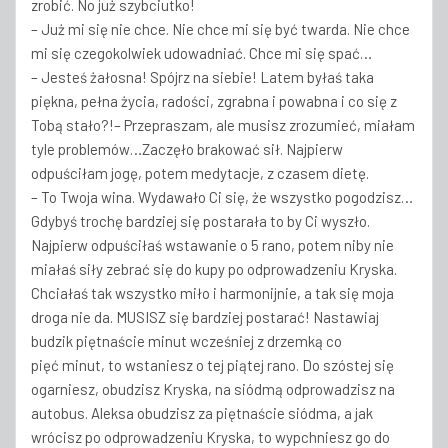
zrobić. No już szybciutko!
– Już mi się nie chce. Nie chce mi się być twarda. Nie chce
mi się czegokolwiek udowadniać. Chce mi się spać…
– Jesteś żałosna! Spójrz na siebie! Latem byłaś taka
piękna, pełna życia, radości, zgrabna i powabna i co się z
Tobą stało?!
– Przepraszam, ale musisz zrozumieć, miałam
tyle problemów…Zaczęło brakować sił. Najpierw
odpuściłam jogę, potem medytacje, z czasem dietę.
– To Twoja wina. Wydawało Ci się, że wszystko pogodzisz…
Gdybyś trochę bardziej się postarała to by Ci wyszło.
Najpierw odpuściłaś wstawanie o 5 rano, potem niby nie
miałaś siły zebrać się do kupy po odprowadzeniu Kryska.
Chciałaś tak wszystko miło i harmonijnie, a tak się moja
droga nie da. MUSISZ się bardziej postarać! Nastawiaj
budzik piętnaście minut wcześniej z drzemką co
pięć minut, to wstaniesz o tej piątej rano. Do szóstej się
ogarniesz, obudzisz Kryska, na siódmą odprowadzisz na
autobus. Aleksa obudzisz za piętnaście siódma, a jak
wrócisz po odprowadzeniu Kryska, to wypchniesz go do