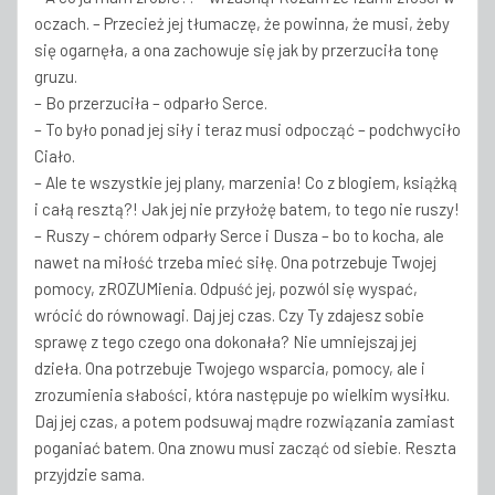
oczach. – Przecież jej tłumaczę, że powinna, że musi, żeby
się ogarnęła, a ona zachowuje się jak by przerzuciła tonę
gruzu.
– Bo przerzuciła – odparło Serce.
– To było ponad jej siły i teraz musi odpocząć – podchwyciło
Ciało.
– Ale te wszystkie jej plany, marzenia! Co z blogiem, książką
i całą resztą?! Jak jej nie przyłożę batem, to tego nie ruszy!
– Ruszy – chórem odparły Serce i Dusza – bo to kocha, ale
nawet na miłość trzeba mieć siłę. Ona potrzebuje Twojej
pomocy, zROZUMienia. Odpuść jej, pozwól się wyspać,
wrócić do równowagi. Daj jej czas. Czy Ty zdajesz sobie
sprawę z tego czego ona dokonała? Nie umniejszaj jej
dzieła. Ona potrzebuje Twojego wsparcia, pomocy, ale i
zrozumienia słabości, która następuje po wielkim wysiłku.
Daj jej czas, a potem podsuwaj mądre rozwiązania zamiast
poganiać batem. Ona znowu musi zacząć od siebie. Reszta
przyjdzie sama.