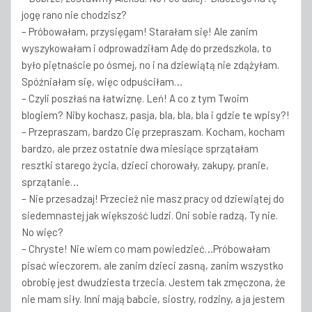
jogę rano nie chodzisz?
– Próbowałam, przysięgam! Starałam się! Ale zanim
wyszykowałam i odprowadziłam Adę do przedszkola, to
było piętnaście po ósmej, no i na dziewiątą nie zdążyłam.
Spóźniałam się, więc odpuściłam…
– Czyli poszłaś na łatwiznę. Leń! A co z tym Twoim
blogiem? Niby kochasz, pasja, bla, bla, bla i gdzie te wpisy?!
– Przepraszam, bardzo Cię przepraszam. Kocham, kocham
bardzo, ale przez ostatnie dwa miesiące sprzątałam
resztki starego życia, dzieci chorowały, zakupy, pranie,
sprzątanie…
– Nie przesadzaj! Przecież nie masz pracy od dziewiątej do
siedemnastej jak większość ludzi. Oni sobie radzą, Ty nie.
No więc?
– Chryste! Nie wiem co mam powiedzieć…Próbowałam
pisać wieczorem, ale zanim dzieci zasną, zanim wszystko
obrobię jest dwudziesta trzecia. Jestem tak zmęczona, że
nie mam siły. Inni mają babcie, siostry, rodziny, a ja jestem