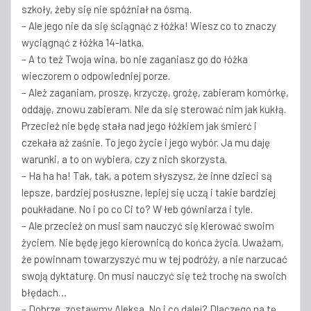
szkoły, żeby się nie spóźniał na ósmą.
– Ale jego nie da się ściągnąć z łóżka! Wiesz co to znaczy
wyciągnąć z łóżka 14-latka.
– A to też Twoja wina, bo nie zaganiasz go do łóżka
wieczorem o odpowiedniej porze.
– Ależ zaganiam, proszę, krzyczę, grożę, zabieram komórkę,
oddaję, znowu zabieram. Nie da się sterować nim jak kukłą.
Przecież nie będę stała nad jego łóżkiem jak śmierć i
czekała aż zaśnie. To jego życie i jego wybór. Ja mu daję
warunki, a to on wybiera, czy z nich skorzysta.
– Ha ha ha! Tak, tak, a potem słyszysz, że inne dzieci są
lepsze, bardziej posłuszne, lepiej się uczą i takie bardziej
poukładane. No i po co Ci to? W łeb gówniarza i tyle.
– Ale przecież on musi sam nauczyć się kierować swoim
życiem. Nie będę jego kierownicą do końca życia. Uważam,
że powinnam towarzyszyć mu w tej podróży, a nie narzucać
swoją dyktaturę. On musi nauczyć się też trochę na swoich
błędach…
– Dobrze, zostawmy Aleksa. No i co dalej? Dlaczego na tę