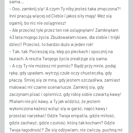
sama…
– Ooo, zamknij się! A czym Ty niby jesteś taka zmęczona?!
Inni pracują więcej od Ciebie i jakoś siły mają! Weź się
ogarnij, bo nic nie osiągniesz!
– Ale przecież tyle przez ten rok osiągnęłam! Zamknęłam
43 lata mojego życia. Zbudowałam nowe, dla siebie i trójki
dzieci! Przecież, to bardzo dużo w jeden rok!
– Tak, tak. Pocieszaj się, klep po pleckach i spocznij na
laurach. A reszta Twojego życia zrealizuje się sama.
– A czy Ty nie możesz mi pomóc? Bądź przy mnie, podaj
rękę, gdy upadam, wytrzyj czule oczy chusteczką, gdy
płaczę. Śmiej się ze mną, gdy jestem szczęśliwa, zamiast
malować mi czarne scenariusze. Zamknij się, gdy
zaczynam pisać i opiernicz, gdy robię sobie czwartą kawę!
Miałam nie pić kawy, a Ty jak widzisz, że jestem
wykończona każesz wziąć się w garść, napić kawy i
przestać narzekać! Gdzie Twoja empatia, gdzie miłość,
gdzie zachwyt, gdzie czułość, którą tak kocham? Gdzie
Twoja łagodność? Źle się odżywiam, nie ćwiczę, puchną mi