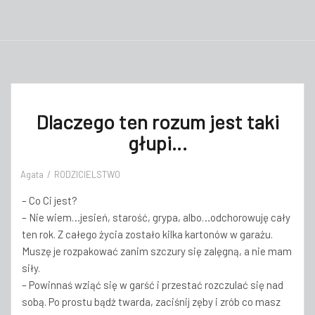
Dlaczego ten rozum jest taki
głupi…
Agata
RODZICIELSTWO
– Co Ci jest?
– Nie wiem…jesień, starość, grypa, albo…odchorowuję cały
ten rok. Z całego życia zostało kilka kartonów w garażu.
Muszę je rozpakować zanim szczury się zalęgną, a nie mam
siły.
– Powinnaś wziąć się w garść i przestać rozczulać się nad
sobą. Po prostu bądź twarda, zaciśnij zęby i zrób co masz