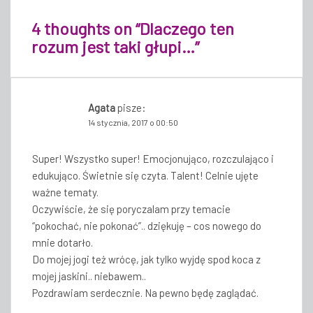
4 thoughts on “
Dlaczego ten
rozum jest taki głupi…
”
Agata
pisze:
14 stycznia, 2017 o 00:50
Super! Wszystko super! Emocjonująco, rozczulająco i
edukująco. Świetnie się czyta. Talent! Celnie ujęte
ważne tematy.
Oczywiście, że się poryczalam przy temacie
“pokochać, nie pokonać”.. dziękuję – cos nowego do
mnie dotarło.
Do mojej jogi też wrócę, jak tylko wyjdę spod koca z
mojej jaskini.. niebawem..
Pozdrawiam serdecznie. Na pewno będę zaglądać.