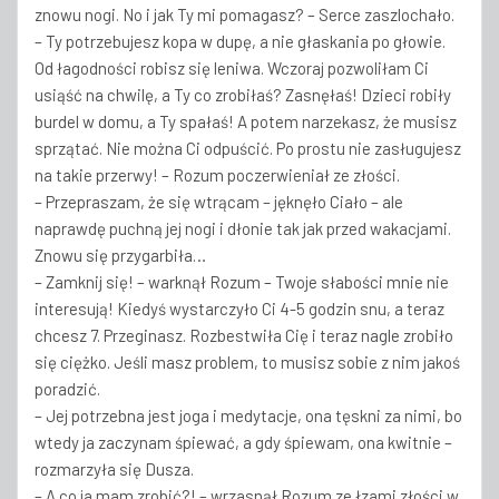
znowu nogi. No i jak Ty mi pomagasz? – Serce zaszlochało.
– Ty potrzebujesz kopa w dupę, a nie głaskania po głowie.
Od łagodności robisz się leniwa. Wczoraj pozwoliłam Ci
usiąść na chwilę, a Ty co zrobiłaś? Zasnęłaś! Dzieci robiły
burdel w domu, a Ty spałaś! A potem narzekasz, że musisz
sprzątać. Nie można Ci odpuścić. Po prostu nie zasługujesz
na takie przerwy! – Rozum poczerwieniał ze złości.
– Przepraszam, że się wtrącam – jęknęło Ciało – ale
naprawdę puchną jej nogi i dłonie tak jak przed wakacjami.
Znowu się przygarbiła…
– Zamknij się! – warknął Rozum – Twoje słabości mnie nie
interesują! Kiedyś wystarczyło Ci 4-5 godzin snu, a teraz
chcesz 7. Przeginasz. Rozbestwiła Cię i teraz nagle zrobiło
się ciężko. Jeśli masz problem, to musisz sobie z nim jakoś
poradzić.
– Jej potrzebna jest joga i medytacje, ona tęskni za nimi, bo
wtedy ja zaczynam śpiewać, a gdy śpiewam, ona kwitnie –
rozmarzyła się Dusza.
– A co ja mam zrobić?! – wrzasnął Rozum ze łzami złości w