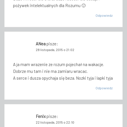
pożywek intelektualnych dla Rozumu 🙂
Odpowiedz
ANea
pisze:
28 listopada, 2015 o 21:02
A ja mam wrazenie ze rozum pojechał na wakacje.
Dobrze mu tam i nie ma zamiaru wracac.
A serce i dusza opychaja się beza. Nozki tyja i lapki tyja
Odpowiedz
Fenix
pisze:
22 listopada, 2015 o 22:10