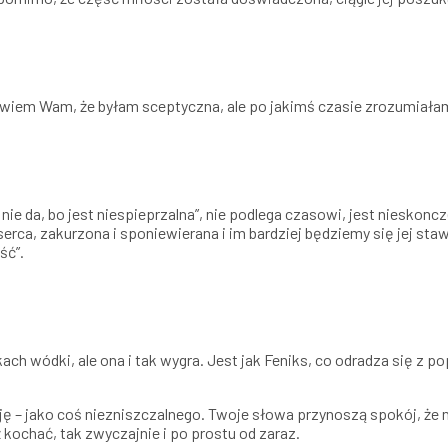
wiem Wam, że byłam sceptyczna, ale po jakimś czasie zrozumiałam
nie da, bo jest niespieprzalna”, nie podlega czasowi, jest nieskoncz
rca, zakurzona i sponiewierana i im bardziej będziemy się jej stawi
ść”.
ach wódki, ale ona i tak wygra. Jest jak Feniks, co odradza się z p
ę – jako coś niezniszczalnego. Twoje słowa przynoszą spokój, że ni
 kochać, tak zwyczajnie i po prostu od zaraz.