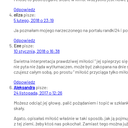
Odpowiedz
eliza
pisze:
5 lutego, 2018 o 23:19
Ja poznałam mojego narzeczonego na portalu randki24 i po
Odpowiedz
Eee
pisze:
10 stycznia, 2018 o 16:38
Swietna interpretacja prawdziwej miłości ” jej spieprzyc się 
nie pyta nie żąda wytłumaczen, może być zakopana na dnie se
czujesz całym sobą, po prostu ” miłość przyciąga tylko miło
Odpowiedz
Aleksandra
pisze:
24 listopada, 2017 o 12:26
Możesz odciąć jej głowę, palić pożądaniem i topić w szklank
skały.
Agato, opisałaś miłość właśnie w taki sposób, jak ją pojmuj
z tej ziemi, żeby ktoś nas pokochał. Zamiast tego można już