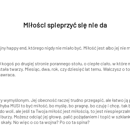
Miłości spieprzyć się nie da
 happy end, którego nigdy nie miało być. Miłość jest albo jej nie ma.
O kogoś po drugiej stronie porannego stołu, o ciepłe ciało, w któr
ła twarzy. Miesiąc, dwa, rok, czy dziesięć lat temu. Walczysz o to
zawraca.
wymyślonym. Jej obecność raczej trudno przegapić, ale łatwo ją po
o chyba MUSI to być miłość, bo myślę, bo pragnę, bo czuję i chcę, t
 woli, ale jeśli ta Twoja miłość jest miłością, to jest niespieprza
urzy. Możesz odciąć jej głowę, palić pożądaniem i topić w szklankac
 skały. No więc o co ta wojna? Po co ta spina?