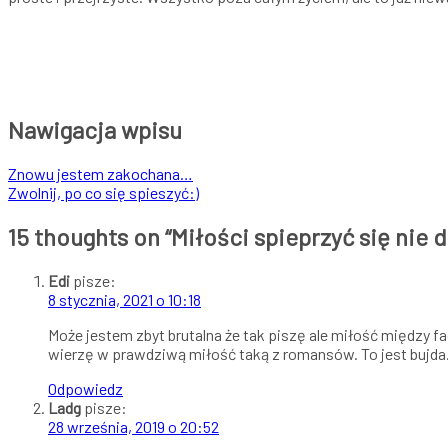
Nawigacja wpisu
Znowu jestem zakochana…
Zwolnij, po co się spieszyć:)
15 thoughts on “
Miłości spieprzyć się nie 
Edi
pisze:
8 stycznia, 2021 o 10:18
Może jestem zbyt brutalna że tak piszę ale miłość między fa
wierzę w prawdziwą miłość taką z romansów. To jest bujda. 
Odpowiedz
Ladg
pisze:
28 września, 2019 o 20:52