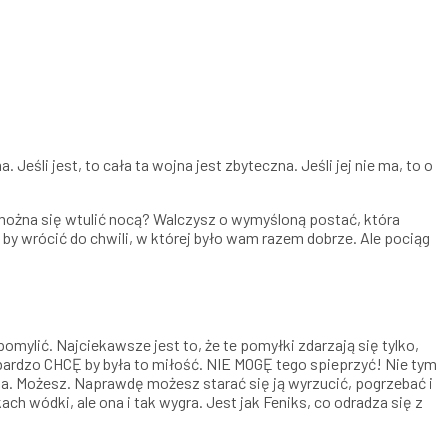
 Jeśli jest, to cała ta wojna jest zbyteczna. Jeśli jej nie ma, to o
e można się wtulić nocą? Walczysz o wymyśloną postać, która
 by wrócić do chwili, w której było wam razem dobrze. Ale pociąg
mylić. Najciekawsze jest to, że te pomyłki zdarzają się tylko,
ak bardzo CHCĘ by była to miłość. NIE MOGĘ tego spieprzyć! Nie tym
lna. Możesz. Naprawdę możesz starać się ją wyrzucić, pogrzebać i
h wódki, ale ona i tak wygra. Jest jak Feniks, co odradza się z