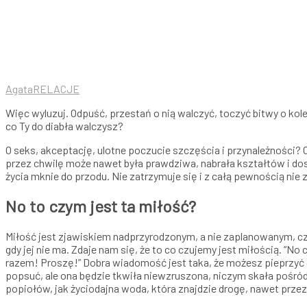
Agata
RELACJE
Więc wyluzuj. Odpuść, przestań o nią walczyć, toczyć bitwy o kolejny
co Ty do diabła walczysz?
O seks, akceptację, ulotne poczucie szczęścia i przynależności? 
przez chwilę może nawet była prawdziwa, nabrała kształtów i dosta
życia mknie do przodu. Nie zatrzymuje się i z całą pewnością nie 
No to czym jest ta miłość?
Miłość jest zjawiskiem nadprzyrodzonym, a nie zaplanowanym, czy 
gdy jej nie ma. Zdaje nam się, że to co czujemy jest miłością. “N
razem! Proszę!” Dobra wiadomość jest taka, że możesz pieprzyć do
popsuć, ale ona będzie tkwiła niewzruszona, niczym skała pośród b
popiołów, jak życiodajna woda, która znajdzie drogę, nawet przez