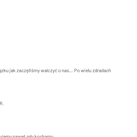
ązku jak zaczęliśmy walczyć o nas… Po wielu zdradach
R.
ukujemy nawet gdy kochamy