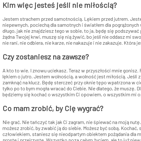
Kim więc jesteś jeśli nie miłością?
Jestem strachem przed samotnością. Lękiem przed jutrem. Jestem
niepewnych, pociechą dla samotnych i światłem dla pogrążonych w
długo, jak nie znajdziesz tego w sobie, to ja, będę się podszywa
żądna Twojej krwi, muszę się nią żywić, bo jeśli nie oddasz mi swo
nie rani, nie odbiera, nie karze, nie nakazuje i nie zakazuje. Która
Czy zostaniesz na zawsze?
A kto to wie. I znowu uciekasz. Teraz w przyszłości mnie gonisz.
lękiem o jutro. Jestem wolnością, a wolność jest miłością. Jeśli 
zamknąć na klucz. Będę sterczeć przy oknie tępo wpatrzona w ci
tylko po to bym mogła wracać do Ciebie. Nie dlatego, że muszę. Dla
będziemy się kochać o wszystkim Ci opowiem, o wszystkim mi 
Co mam zrobić, by Cię wygrać?
Nie grać. Nie tańczyć tak jak Ci zagram, nie śpiewać na moją nutę. 
możesz zrobić, by zwabić ją do siebie. Możesz być sobą. Kochać,
człowiekiem, staniesz się nieodpartym obiektem pożądania dla mi
proste i przejrzyste. Wszystko poza całym życiem, ale to już nie