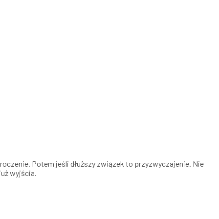
uroczenie. Potem jeśli dłuższy związek to przyzwyczajenie. Nie
już wyjścia.