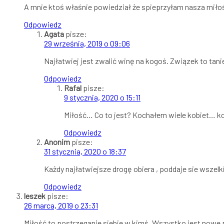
A mnie ktoś właśnie powiedział że spieprzyłam nasza miło
Odpowiedz
Agata
pisze:
29 września, 2019 o 09:06
Najłatwiej jest zwalić winę na kogoś. Związek to tan
Odpowiedz
Rafal
pisze:
9 stycznia, 2020 o 15:11
Miłość… Co to jest? Kochałem wiele kobiet… ko
Odpowiedz
Anonim
pisze:
31 stycznia, 2020 o 18:37
Każdy najłatwiejsze drogę obiera , poddaje sie wszelk
Odpowiedz
leszek
pisze:
26 marca, 2019 o 23:31
Miłość to postrzeganie siebie w kimś. Wszystko jest nowe