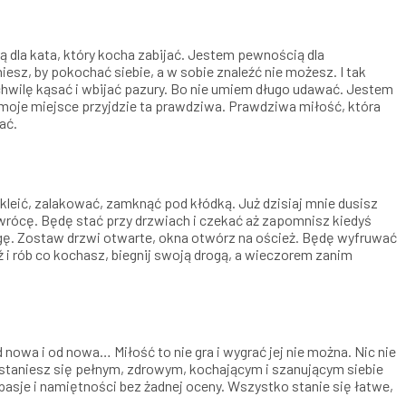
dla kata, który kocha zabijać. Jestem pewnością dla
sz, by pokochać siebie, a w sobie znaleźć nie możesz. I tak
 chwilę kąsać i wbijać pazury. Bo nie umiem długo udawać. Jestem
 na moje miejsce przyjdzie ta prawdziwa. Prawdziwa miłość, która
ać.
kleić, zalakować, zamknąć pod kłódką. Już dzisiaj mnie dusisz
e wrócę. Będę stać przy drzwiach i czekać aż zapomnisz kiedyś
gę. Zostaw drzwi otwarte, okna otwórz na oścież. Będę wyfruwać
dź i rób co kochasz, biegnij swoją drogą, a wieczorem zanim
d nowa i od nowa… Miłość to nie gra i wygrać jej nie można. Nic nie
y staniesz się pełnym, zdrowym, kochającym i szanującym siebie
pasje i namiętności bez żadnej oceny. Wszystko stanie się łatwe,