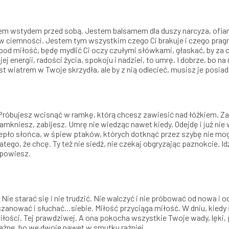
 wstydem przed sobą. Jestem balsamem dla duszy narcyza, ofiarą 
 ciemności. Jestem tym wszystkim czego Ci brakuje i czego pragnie
ć pod miłość, będę mydlić Ci oczy czułymi słówkami, głaskać, by za
jej energii, radości życia, spokoju i nadziei, to umrę. I dobrze, bo
 jest wiatrem w Twoje skrzydła, ale by z nią odlecieć, musisz je posiad
 Próbujesz wcisnąć w ramkę, którą chcesz zawiesić nad łóżkiem. Za
zamkniesz, zabijesz. Umrę nie wiedząc nawet kiedy. Odejdę i już ni
epło słońca, w śpiew ptaków, których dotknąć przez szybę nie mo
tego, że chcę. Ty też nie siedź, nie czekaj obgryzając paznokcie. I
opowiesz.
Nie starać się i nie trudzić. Nie walczyć i nie próbować od nowa i o
 szanować i słuchać…siebie. Miłość przyciąga miłość. W dniu, kied
łości. Tej prawdziwej. A ona pokocha wszystkie Twoje wady, lęki, 
ważne, bo we dwoje nawet w smutku raźniej.