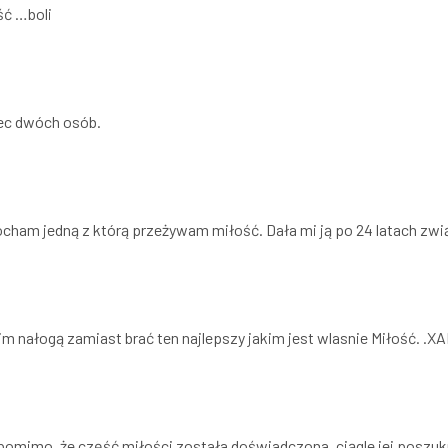
ść …boli
iec dwóch osób.
cham jedną z którą przeżywam miłość. Dała mi ją po 24 latach zwi
im nałogą zamiast brać ten najlepszy jakim jest wlasnie Miłość. .XA
 pomimo, że część miłości została doświadczona, ciągle jej posz