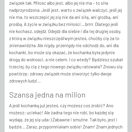
związek tak. Miłość albo jest, albo jej nie ma – to siła
nadprzyrodzona. Jeśli jest, warto o związek walczyć, jeśli jej
nie ma, to wszczepić jej się nie da ani siłą, ani groźbą, ani
prośbą. A życie w związku bez miłości….brrrr. Dlatego jeśli
nie kochasz, odejdź. Odejdź dla siebie i dla tej drugiej osoby,
z którą w związku nieszczęśliwym jesteś, choćby cię za to
znienawidziła. Ale nigdy, przenigdy nie odchodź do, ani dla
kochanki, bo może się okazać, że kochanka była jedynie
drogą do wolności, a nie celem. I co wtedy? Będziesz szukał
trzeciej, by cię z tego nowego związku ratowała? Znowu się
powtórzę: zdrowy związek może stworzyć tylko dwoje
zdrowych ludzi…
Szansa jedna na milion
A jeśli kochanką już jesteś, czy możesz coś zrobić? Ano
możesz: uciekać! Ale żadna tego nie robi, bo każdej się
wydaję, że jej się uda:) Zabawne i smutne. Tak było, jest i
będzie… Zaraz, przypomniałam sobie! Znam! Znam jednych