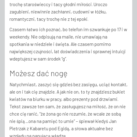
trochę staroświeccy i tacy głodni miłości. Uroczo
zagubieni, niewinnie zachłanni, cudowni w łóżku,
romantyczni, tacy trochę nie z tej epoki.
Czasem łatwo ich poznać, bo telefon im szwankuje po 17 i w
weekendy. Nie odpisują na maile, nie umawiają na
spotkania w niedziele i święta. Ale czasem pomimo
największej czujności, lat doświadczenia i sprawnej intuicji
wdeptujesz w sam środek “g”.
Możesz dać nogę
Natychmiast, zaszyć się gdzieś bez zasięgu, uciąć kontakt,
ale on i tak cię znajdzie. A jak nie on, to ty znajdziesz bukiet
kwiatów na biurku w pracy, albo prezenty pod drzwiami.
Tekst zawsze ten sam, że zasługujesz na miłość, że on nie
chce cię ranić, “że żona go nie rozumie, że wcale ze sobą
nie śpią…ona na pamięć to umie” – śpiewał kiedyś Jan
Pietrzak z Kabaretu pod Egidą, a słowa aktualne bez
względu na panującą władzę.