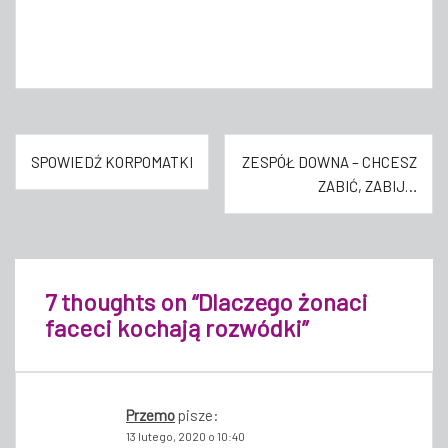
Nawigacja
SPOWIEDŹ KORPOMATKI
ZESPÓŁ DOWNA – CHCESZ
wpisu
ZABIĆ, ZABIJ…
7 thoughts on “
Dlaczego żonaci
faceci kochają rozwódki
”
Przemo
pisze:
13 lutego, 2020 o 10:40