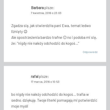
Barbara
pisze:
7 kwietnia, 2016 o 23:03
Zgadza się, jak stwierdziła pani Ewa, temat ledwo
liźnięty 😉
Ale spostrzeżenia bardzo trafne 🙂 no i podoba mi się,
że: “nigdy nie należy odchodzić do kogoś…”
Odpowiedz
rafal
pisze:
17 marca, 2016 o 10:53
bo nigdy nie należy odchodzić do kogoś… trafia w
sedno. dziękuję. Twoje literki pomagają mi potwierdzić
moje myśli