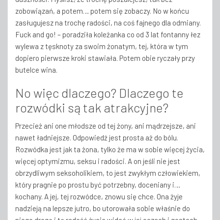
zobowiązań, a potem… potem się zobaczy. No w końcu
zasługujesz na trochę radości, na coś fajnego dla odmiany.
Fuck and go! – poradziła koleżanka co od 3 lat fontanny łez
wylewa z tęsknoty za swoim żonatym, tej, która w tym
dopiero pierwsze kroki stawiała. Potem obie ryczały przy
butelce wina.
No więc dlaczego? Dlaczego te
rozwódki są tak atrakcyjne?
Przecież ani one młodsze od tej żony, ani mądrzejsze, ani
nawet ładniejsze. Odpowiedź jest prosta aż do bólu.
Rozwódka jest jak ta żona, tylko że ma w sobie więcej życia,
więcej optymizmu, seksu i radości. A on jeśli nie jest
obrzydliwym seksoholikiem, to jest zwykłym człowiekiem,
który pragnie po prostu być potrzebny, doceniany i…
kochany. A jej, tej rozwódce, znowu się chce. Ona żyje
nadzieją na lepsze jutro, bo utorowała sobie właśnie do