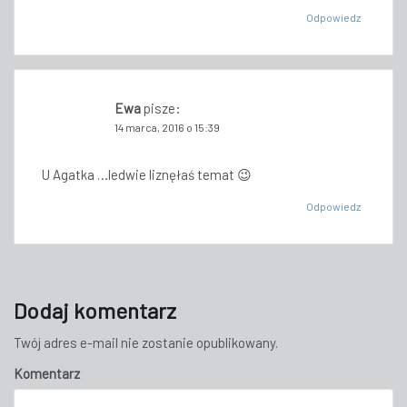
Odpowiedz
Ewa
pisze:
14 marca, 2016 o 15:39
U Agatka …ledwie liznęłaś temat 😉
Odpowiedz
Dodaj komentarz
Twój adres e-mail nie zostanie opublikowany.
Komentarz