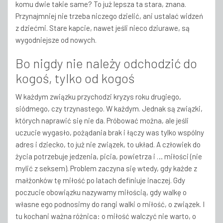
komu dwie takie same? To już lepsza ta stara, znana.
Przynajmniej nie trzeba niczego dzielić, ani ustalać widzeń
z dziećmi. Stare kapcie, nawet jeśli nieco dziurawe, są
wygodniejsze od nowych.
Bo nigdy nie należy odchodzić do
kogoś, tylko od kogoś
W każdym związku przychodzi kryzys roku drugiego,
siódmego, czy trzynastego. W każdym. Jednak są związki,
których naprawić się nie da. Próbować można, ale jeśli
uczucie wygasło, pożądania brak i łączy was tylko wspólny
adres i dziecko, to już nie związek, to układ. A człowiek do
życia potrzebuje jedzenia, picia, powietrza i … miłości (nie
mylić z seksem). Problem zaczyna się wtedy, gdy każde z
małżonków tę miłość po latach definiuje inaczej. Gdy
poczucie obowiązku nazywamy miłością, gdy walkę o
własne ego podnosimy do rangi walki o miłość, o związek. I
tu kochani ważna różnica: o miłość walczyć nie warto, o