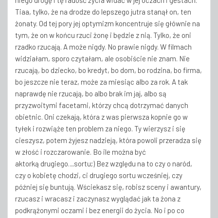
niego drogę i tę radość życia widać w jej oczach i gestach.
Tiaa, tylko, że na drodze do lepszego jutra stanął on, ten
żonaty. Od tej pory jej optymizm koncentruje się głównie na
tym, że on w końcu rzuci żonę i będzie z nią. Tylko, że oni
rzadko rzucają. A może nigdy. No prawie nigdy. W filmach
widziałam, sporo czytałam, ale osobiście nie znam. Nie
rzucają, bo dziecko, bo kredyt, bo dom, bo rodzina, bo firma,
bo jeszcze nie teraz, może za miesiąc albo za rok. A tak
naprawdę nie rzucają, bo albo brak im jaj, albo są
przyzwoitymi facetami, którzy chcą dotrzymać danych
obietnic. Oni czekają, która z was pierwsza kopnie go w
tyłek i rozwiąże ten problem za niego. Ty wierzysz i się
cieszysz, potem żyjesz nadzieją, która powoli przeradza się
w złość i rozczarowanie. Bo ile można być
aktorką drugiego…sortu;) Bez względu na to czy o naród,
czy o kobietę chodzi, ci drugiego sortu wcześniej, czy
później się buntują. Wściekasz się, robisz sceny i awantury,
rzucasz i wracasz i zaczynasz wyglądać jak ta żona z
podkrążonymi oczami i bez energii do życia. No i po co