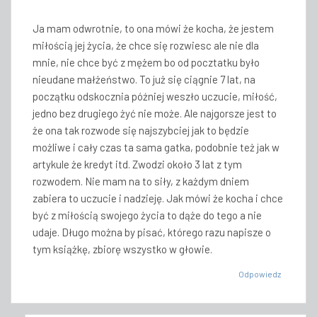
Ja mam odwrotnie, to ona mówi że kocha, że jestem
miłością jej życia, że chce się rozwiesc ale nie dla
mnie, nie chce być z mężem bo od pocztatku było
nieudane małżeństwo. To już się ciągnie 7 lat, na
początku odskocznia później weszło uczucie, miłość,
jedno bez drugiego żyć nie może. Ale najgorsze jest to
że ona tak rozwode się najszybciej jak to będzie
możliwe i cały czas ta sama gatka, podobnie też jak w
artykule że kredyt itd. Zwodzi około 3 lat z tym
rozwodem. Nie mam na to siły, z każdym dniem
zabiera to uczucie i nadzieję. Jak mówi że kocha i chce
być z miłością swojego życia to dąże do tego a nie
udaje. Długo można by pisać, którego razu napisze o
tym książkę, zbiorę wszystko w głowie.
Odpowiedz