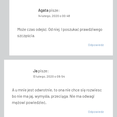
Agata
pisze:
14 lutego, 2020 o 00:48
Może czas odejść. Od niej. I poszukać prawdziwego
szczęścia.
Odpowiedz
Ja
pisze:
13 lutego, 2020 o 09:54
A u mnie jest odwrotnie, to ona nie chce się rozwiesc
bo nie ma jaj, wymyśla, przeciąga. Nie ma odwagi
mężowi powiedzieć,
Odpowiedz