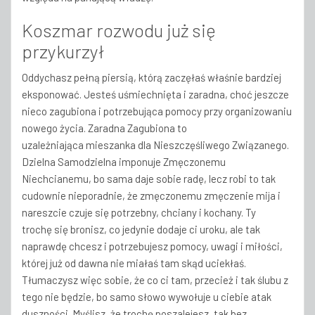
Koszmar rozwodu już się
przykurzył
Oddychasz pełną piersią, którą zaczęłaś właśnie bardziej
eksponować. Jesteś uśmiechnięta i zaradna, choć jeszcze
nieco zagubiona i potrzebująca pomocy przy organizowaniu
nowego życia. Zaradna Zagubiona to
uzależniająca mieszanka dla Nieszczęśliwego Związanego.
Dzielna Samodzielna imponuje Zmęczonemu
Niechcianemu, bo sama daje sobie radę, lecz robi to tak
cudownie nieporadnie, że zmęczonemu zmęczenie mija i
nareszcie czuje się potrzebny, chciany i kochany. Ty
trochę się bronisz, co jedynie dodaje ci uroku, ale tak
naprawdę chcesz i potrzebujesz pomocy, uwagi i miłości,
której już od dawna nie miałaś tam skąd uciekłaś.
Tłumaczysz więc sobie, że co ci tam, przecież i tak ślubu z
tego nie będzie, bo samo słowo wywołuje u ciebie atak
duszności. Myślisz, że trochę poszalejesz, tak bez