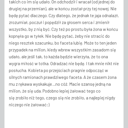
takich co im się udało. On odchodził i wracał (od jednej do
drugiej na przemian), ale w końcu został przy tej nowej. Nie
będę pytać dlaczego. Czy dlatego, że jednak te jaja odnalazł,
zrozumiał, poczuł i popędził za głosem serca i zmienił
wszystko, by z nią być. Czy też po prostu była żona w końcu
kopnęła go w tyłek. Nie będę pytać, żeby nie stracić do
niego resztek szacunku, bo faceta lubię. Może to ten jeden
przypadek na milion, kiedy wbrew wszystkim zasadom się
udało, ale jeśli tak, to każda będzie wierzyła, że to ona
wygra miłość w totka. Odradzać nie będę. I tak mnie nikt nie
posłucha. Kobieta po przejściach pragnie odpocząć w
silnych ramionach prawdziwego faceta. A że czasem żona
mu z rękawa wyskakuje…no cóż. Macie szansę jedną na
milion, że się uda. Podobno lepiej żałować tego co
się zrobiło niż tego, czego się nie zrobiło, a najlepiej nigdy
niczego nie żałować:)