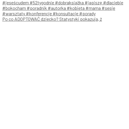
Po co ADOPTOWAĆ dziecko? Statystyki pokazują, ż