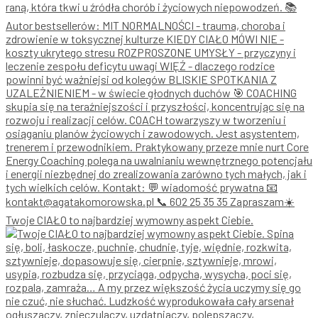
Twoje CIAŁO to najbardziej wymowny aspekt Ciebie.