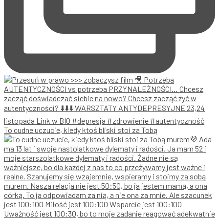
To cudne uczucie, kiedy ktoś bliski stoi za Tobą