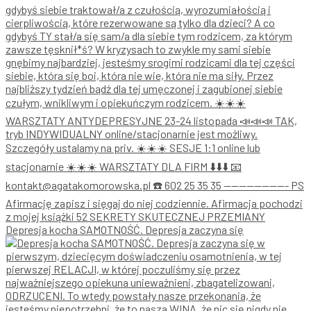
Depresja kocha SAMOTNOŚĆ. Depresja zaczyna się