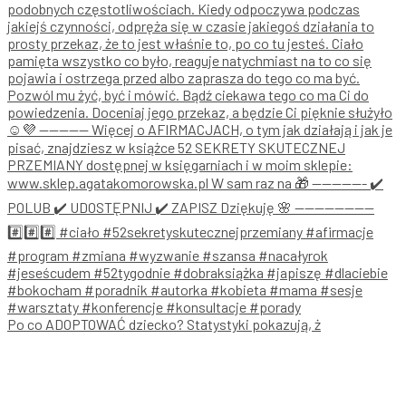
Po co ADOPTOWAĆ dziecko? Statystyki pokazują, ż