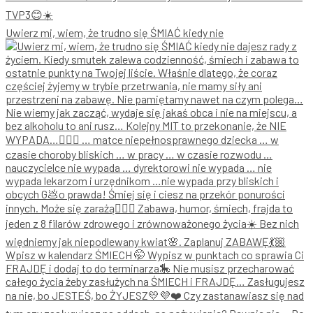
Uwierz mi, wiem, że trudno się ŚMIAĆ kiedy nie