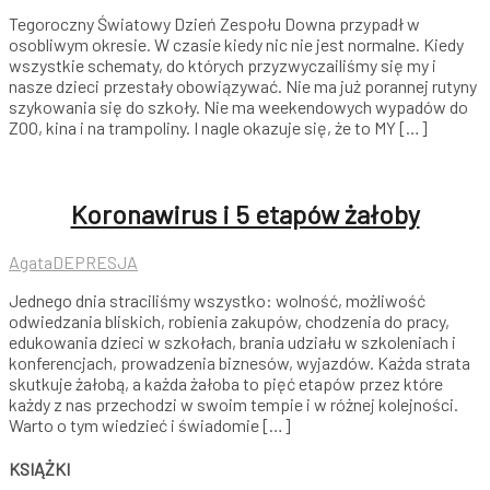
Tegoroczny Światowy Dzień Zespołu Downa przypadł w
osobliwym okresie. W czasie kiedy nic nie jest normalne. Kiedy
wszystkie schematy, do których przyzwyczailiśmy się my i
nasze dzieci przestały obowiązywać. Nie ma już porannej rutyny
szykowania się do szkoły. Nie ma weekendowych wypadów do
ZOO, kina i na trampoliny. I nagle okazuje się, że to MY […]
Koronawirus i 5 etapów żałoby
Agata
DEPRESJA
Jednego dnia straciliśmy wszystko: wolność, możliwość
odwiedzania bliskich, robienia zakupów, chodzenia do pracy,
edukowania dzieci w szkołach, brania udziału w szkoleniach i
konferencjach, prowadzenia biznesów, wyjazdów. Każda strata
skutkuje żałobą, a każda żałoba to pięć etapów przez które
każdy z nas przechodzi w swoim tempie i w różnej kolejności.
Warto o tym wiedzieć i świadomie […]
KSIĄŻKI