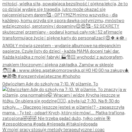
Odwiozłam Adę do szkoły na 7:10. W piżamie. To
W mojej pracy stosuję metody terapeutyczne i coac