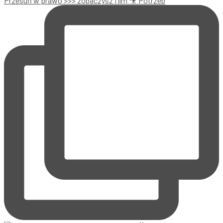
Przesuń w prawo >>> zobaczysz film 🎥 Potrzeb