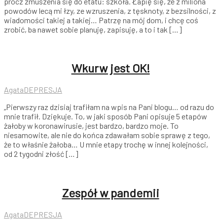
prócz zmuszenia się do etatu: szkoła. Łapię się, że z miliona
powodów lecą mi łzy, ze wzruszenia, z tęsknoty, z bezsilności, z
wiadomości takiej a takiej… Patrzę na mój dom, i chcę coś
zrobić, ba nawet sobie planuję, zapisuję, a to i tak […]
Wkurw jest OK!
Agata
DEPRESJA
„Pierwszy raz dzisiaj trafiłam na wpis na Pani blogu… od razu do
mnie trafił. Dziękuje. To, w jaki sposób Pani opisuje 5 etapów
żałoby w koronawirusie, jest bardzo, bardzo moje. To
niesamowite, ale nie do końca zdawałam sobie sprawę z tego,
że to właśnie żałoba… U mnie etapy trochę w innej kolejności,
od 2 tygodni złość […]
Zespół w pandemii
Agata
DEPRESJA