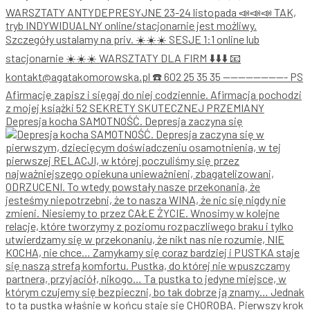
Depresja kocha SAMOTNOŚĆ. Depresja zaczyna się