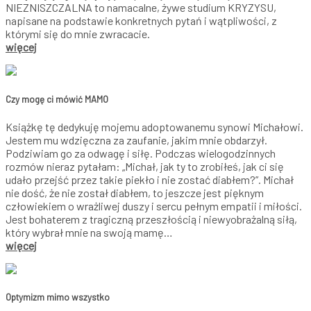
NIEZNISZCZALNA to namacalne, żywe studium KRYZYSU,
napisane na podstawie konkretnych pytań i wątpliwości, z
którymi się do mnie zwracacie.
więcej
Czy mogę ci mówić MAMO
Książkę tę dedykuję mojemu adoptowanemu synowi Michałowi.
Jestem mu wdzięczna za zaufanie, jakim mnie obdarzył.
Podziwiam go za odwagę i siłę. Podczas wielogodzinnych
rozmów nieraz pytałam: „Michał, jak ty to zrobiłeś, jak ci się
udało przejść przez takie piekło i nie zostać diabłem?”. Michał
nie dość, że nie został diabłem, to jeszcze jest pięknym
człowiekiem o wrażliwej duszy i sercu pełnym empatii i miłości.
Jest bohaterem z tragiczną przeszłością i niewyobrażalną siłą,
który wybrał mnie na swoją mamę…
więcej
Optymizm mimo wszystko