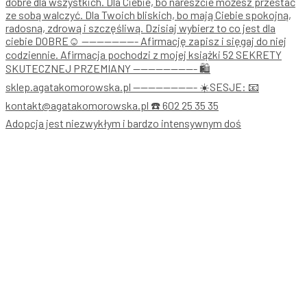
Adopcja jest niezwykłym i bardzo intensywnym doś