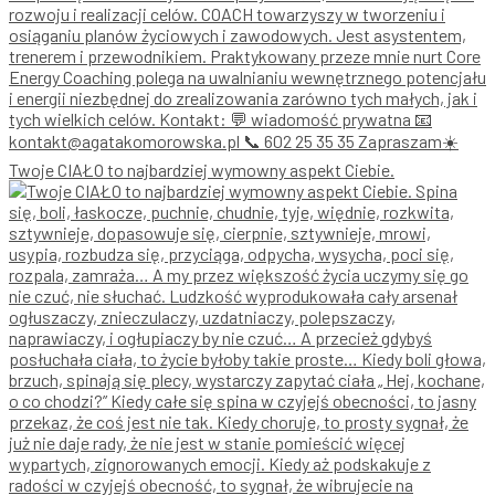
Twoje CIAŁO to najbardziej wymowny aspekt Ciebie.