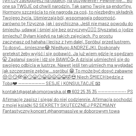
Fantastyczny koncert @hangmassive w doborowym towa