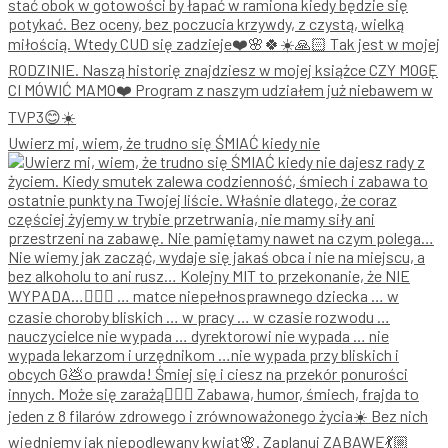
Uwierz mi, wiem, że trudno się ŚMIAĆ kiedy nie