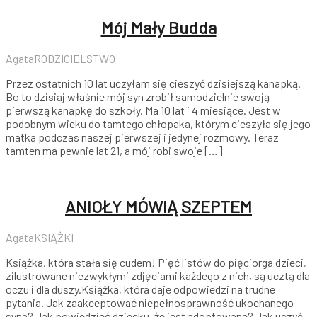
Mój Mały Budda
Agata
RODZICIELSTWO
Przez ostatnich 10 lat uczyłam się cieszyć dzisiejszą kanapką.
Bo to dzisiaj właśnie mój syn zrobił samodzielnie swoją
pierwszą kanapkę do szkoły. Ma 10 lat i 4 miesiące. Jest w
podobnym wieku do tamtego chłopaka, którym cieszyła się jego
matka podczas naszej pierwszej i jedynej rozmowy. Teraz
tamten ma pewnie lat 21, a mój robi swoje […]
ANIOŁY MÓWIĄ SZEPTEM
Agata
KSIĄŻKI
Książka, która stała się cudem! Pięć listów do pięciorga dzieci,
zilustrowane niezwykłymi zdjęciami każdego z nich, są ucztą dla
oczu i dla duszy.Książka, która daje odpowiedzi na trudne
pytania. Jak zaakceptować niepełnosprawność ukochanego
syna? Jak powiedzieć dziecku, że jest adoptowane? Jak uczyć