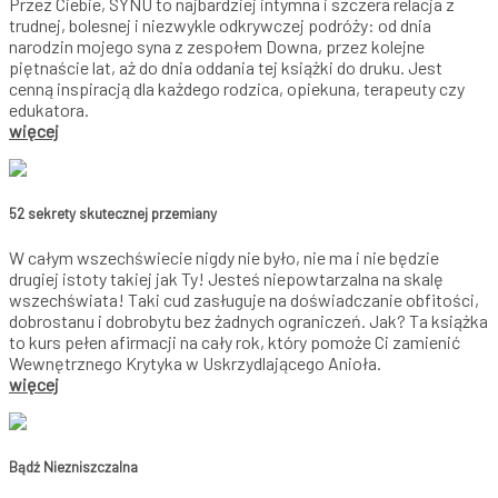
Przez Ciebie, SYNU to najbardziej intymna i szczera relacja z
trudnej, bolesnej i niezwykle odkrywczej podróży: od dnia
narodzin mojego syna z zespołem Downa, przez kolejne
piętnaście lat, aż do dnia oddania tej książki do druku. Jest
cenną inspiracją dla każdego rodzica, opiekuna, terapeuty czy
edukatora.
więcej
52 sekrety skutecznej przemiany
W całym wszechświecie nigdy nie było, nie ma i nie będzie
drugiej istoty takiej jak Ty! Jesteś niepowtarzalna na skalę
wszechświata! Taki cud zasługuje na doświadczanie obfitości,
dobrostanu i dobrobytu bez żadnych ograniczeń. Jak? Ta książka
to kurs pełen afirmacji na cały rok, który pomoże Ci zamienić
Wewnętrznego Krytyka w Uskrzydlającego Anioła.
więcej
Bądź Niezniszczalna