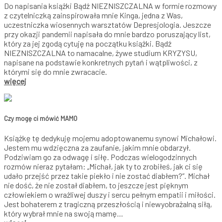
Do napisania książki Bądź NIEZNISZCZALNA w formie rozmowy
z czytelniczką zainspirowała mnie Kinga, jedna z Was,
uczestniczka wiosennych warsztatów Depresjologia. Jeszcze
przy okazji pandemii napisała do mnie bardzo poruszający list,
który za jej zgodą cytuję na początku książki. Bądź
NIEZNISZCZALNA to namacalne, żywe studium KRYZYSU,
napisane na podstawie konkretnych pytań i wątpliwości, z
którymi się do mnie zwracacie.
więcej
Czy mogę ci mówić MAMO
Książkę tę dedykuję mojemu adoptowanemu synowi Michałowi.
Jestem mu wdzięczna za zaufanie, jakim mnie obdarzył.
Podziwiam go za odwagę i siłę. Podczas wielogodzinnych
rozmów nieraz pytałam: „Michał, jak ty to zrobiłeś, jak ci się
udało przejść przez takie piekło i nie zostać diabłem?”. Michał
nie dość, że nie został diabłem, to jeszcze jest pięknym
człowiekiem o wrażliwej duszy i sercu pełnym empatii i miłości.
Jest bohaterem z tragiczną przeszłością i niewyobrażalną siłą,
który wybrał mnie na swoją mamę…