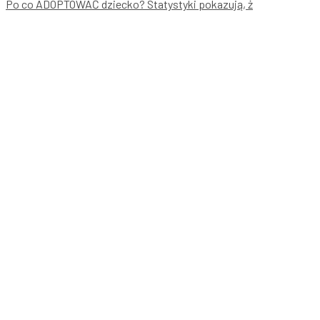
Po co ADOPTOWAĆ dziecko? Statystyki pokazują, ż