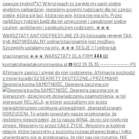
Depresja kocha SAMOTNOŚĆ. Depresja zaczyna się