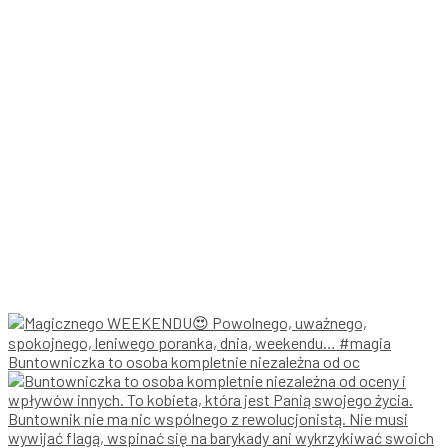
Buntowniczka to osoba kompletnie niezależna od oc