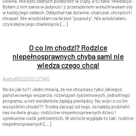
Downa. Nie było żadnych podejrzeń w ciąży, a tu taka “rewelacja”.
Byłam z nim sama w jedynce i z przerażeniem wsłuchiwałam się
w każdy jego oddech. Oddychał tak dziwnie, charczał, chrzęścił i
chrapał. Nie wiedziałam na ile jest “popsuty”. Nie wiedziałam,
czy kolejne jego charknięcie […]
O co im chodzi? Rodzice
niepełnosprawnych chyba sami nie
wiedzą czego chcą!
Agata
RODZICIELSTWO
No bo jak to?! Jedni mówią, że nie chcą kasy tylko jakiegoś
państwowego wsparcia, rozwiązań systemowych, jednolitego
programu, a inni ewidentnie żądają pieniędzy. No więc o co im
wszystkim chodzi?! Trzeba zacząć od tego, że należy podzielić
nas na dwie grupy: rodziców niepełnosprawnych dzieci i
opiekunów osób pełnoletnich. W skrócie wygląda to tak: rodzice
niepełnosprawnych […]