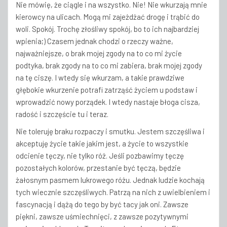
Nie mówię, że ciągle i na wszystko. Nie! Nie wkurzają mnie
kierowcy na ulicach. Mogą mi zajeżdżać drogę i trąbić do
woli. Spokój. Trochę złośliwy spokój, bo to ich najbardziej
wpienia;) Czasem jednak chodzi o rzeczy ważne,
najważniejsze, o brak mojej zgody na to co mi życie
podtyka, brak zgody na to co mi zabiera, brak mojej zgody
na tę ciszę. I wtedy się wkurzam, a takie prawdziwe
głębokie wkurzenie potrafi zatrząść życiem u podstaw i
wprowadzić nowy porządek. I wtedy nastaje błoga cisza,
radość i szczęście tu i teraz.
Nie toleruję braku rozpaczy i smutku. Jestem szczęśliwa i
akceptuję życie takie jakim jest, a życie to wszystkie
odcienie tęczy, nie tylko róż. Jeśli pozbawimy tęczę
pozostałych kolorów, przestanie być tęczą, będzie
żałosnym pasmem lukrowego różu. Jednak ludzie kochają
tych wiecznie szczęśliwych. Patrzą na nich z uwielbieniem i
fascynacją i dążą do tego by być tacy jak oni. Zawsze
piękni, zawsze uśmiechnięci, z zawsze pozytywnymi