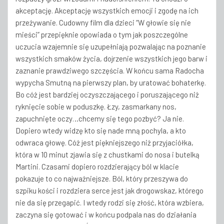
akceptację. Akceptację wszystkich emocji i zgodę na ich
przeżywanie. Cudowny film dla dzieci “W głowie się nie
mieści” przepięknie opowiada o tym jak poszczególne
uczucia wzajemnie się uzupełniają pozwalając na poznanie
wszystkich smaków życia, dojrzenie wszystkich jego barw i
zaznanie prawdziwego szczęścia. W końcu sama Radocha
wypycha Smutną na pierwszy plan, by uratować bohaterkę.
Bo cóż jest bardziej oczyszczającego i poruszającego niż
ryknięcie sobie w poduszkę. Łzy, zasmarkany nos,
zapuchnięte oczy…chcemy się tego pozbyć? Ja nie.
Dopiero wtedy widzę kto się nade mną pochyla, a kto
odwraca głowę. Cóż jest piękniejszego niż przyjaciółka,
która w 10 minut zjawia się z chustkami do nosa i butelką
Martini. Czasami dopiero rozdzierający ból w klacie
pokazuje to co najważniejsze. Ból, który przeszywa do
szpiku kości i rozdziera serce jest jak drogowskaz, którego
nie da się przegapić. I wtedy rodzi się złość, która wzbiera,
zaczyna się gotować i w końcu podpala nas do działania