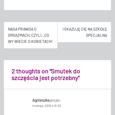
Nawigacja
NAGA PRAWDA O
I SKAZUJĘ CIĘ NA SZKOŁĘ
wpisu
ORGAZMACH, CZYLI…CO
SPECJALNĄ
WY WIECIE O KOBIETACH!
2 thoughts on “
Smutek do
szczęścia jest potrzebny
”
Agnieszka
pisze:
4 lutego, 2016 o 10:33