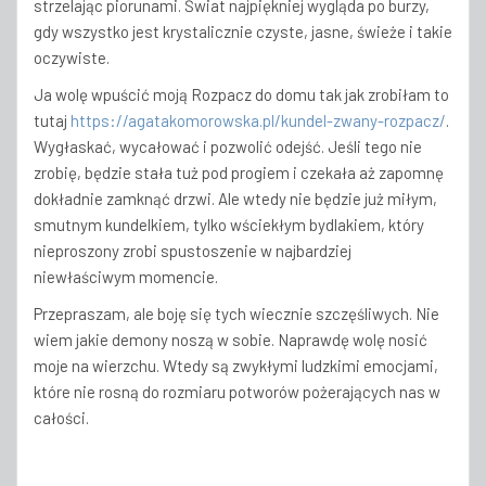
strzelając piorunami. Świat najpiękniej wygląda po burzy,
gdy wszystko jest krystalicznie czyste, jasne, świeże i takie
oczywiste.
Ja wolę wpuścić moją Rozpacz do domu tak jak zrobiłam to
tutaj
https://agatakomorowska.pl/kundel-zwany-rozpacz/
.
Wygłaskać, wycałować i pozwolić odejść. Jeśli tego nie
zrobię, będzie stała tuż pod progiem i czekała aż zapomnę
dokładnie zamknąć drzwi. Ale wtedy nie będzie już miłym,
smutnym kundelkiem, tylko wściekłym bydlakiem, który
nieproszony zrobi spustoszenie w najbardziej
niewłaściwym momencie.
Przepraszam, ale boję się tych wiecznie szczęśliwych. Nie
wiem jakie demony noszą w sobie. Naprawdę wolę nosić
moje na wierzchu. Wtedy są zwykłymi ludzkimi emocjami,
które nie rosną do rozmiaru potworów pożerających nas w
całości.