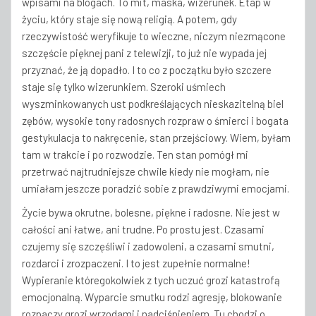
wpisami na blogach. To mit, maska, wizerunek. Etap w
życiu, który staje się nową religią. A potem, gdy
rzeczywistość weryfikuje to wieczne, niczym niezmącone
szczęście pięknej pani z telewizji, to już nie wypada jej
przyznać, że ją dopadło. I to co z początku było szczere
staje się tylko wizerunkiem. Szeroki uśmiech
wyszminkowanych ust podkreślających nieskazitelną biel
zębów, wysokie tony radosnych rozpraw o śmierci i bogata
gestykulacja to nakręcenie, stan przejściowy. Wiem, byłam
tam w trakcie i po rozwodzie. Ten stan pomógł mi
przetrwać najtrudniejsze chwile kiedy nie mogłam, nie
umiałam jeszcze poradzić sobie z prawdziwymi emocjami.
Życie bywa okrutne, bolesne, piękne i radosne. Nie jest w
całości ani łatwe, ani trudne. Po prostu jest. Czasami
czujemy się szczęśliwi i zadowoleni, a czasami smutni,
rozdarci i zrozpaczeni. I to jest zupełnie normalne!
Wypieranie któregokolwiek z tych uczuć grozi katastrofą
emocjonalną. Wyparcie smutku rodzi agresję, blokowanie
rozpaczy grozi wrzodami i nadciśnieniem. Tu chodzi o