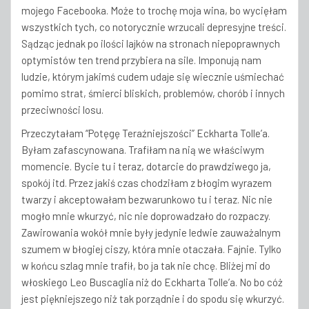
mojego Facebooka. Może to trochę moja wina, bo wycięłam
wszystkich tych, co notorycznie wrzucali depresyjne treści.
Sądząc jednak po ilości lajków na stronach niepoprawnych
optymistów ten trend przybiera na sile. Imponują nam
ludzie, którym jakimś cudem udaje się wiecznie uśmiechać
pomimo strat, śmierci bliskich, problemów, chorób i innych
przeciwności losu.
Przeczytałam “Potęgę Teraźniejszości” Eckharta Tolle’a.
Byłam zafascynowana. Trafiłam na nią we właściwym
momencie. Bycie tu i teraz, dotarcie do prawdziwego ja,
spokój itd. Przez jakiś czas chodziłam z błogim wyrazem
twarzy i akceptowałam bezwarunkowo tu i teraz. Nic nie
mogło mnie wkurzyć, nic nie doprowadzało do rozpaczy.
Zawirowania wokół mnie były jedynie ledwie zauważalnym
szumem w błogiej ciszy, która mnie otaczała. Fajnie. Tylko
w końcu szlag mnie trafił, bo ja tak nie chcę. Bliżej mi do
włoskiego Leo Buscaglia niż do Eckharta Tolle’a. No bo cóż
jest piękniejszego niż tak porządnie i do spodu się wkurzyć.