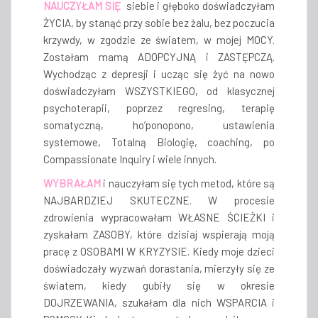
NAUCZYŁAM SIĘ
siebie i głęboko doświadczyłam
ŻYCIA, by stanąć przy sobie bez żalu, bez poczucia
krzywdy, w zgodzie ze światem, w mojej MOCY.
Zostałam mamą ADOPCYJNĄ i ZASTĘPCZĄ.
Wychodząc z depresji i ucząc się żyć na nowo
doświadczyłam WSZYSTKIEGO, od klasycznej
psychoterapii, poprzez regresing, terapię
somatyczną, ho’ponopono, ustawienia
systemowe, Totalną Biologię, coaching, po
Compassionate Inquiry i wiele innych.
WYBRAŁAM
i nauczyłam się tych metod, które są
NAJBARDZIEJ SKUTECZNE. W procesie
zdrowienia wypracowałam WŁASNE ŚCIEŻKI i
zyskałam ZASOBY, które dzisiaj wspierają moją
pracę z OSOBAMI W KRYZYSIE.
Kiedy moje dzieci
doświadczały
wyzwań dorastania
, mierzyły się ze
światem, kiedy gubiły się w okresie
DOJRZEWANIA, szukałam dla nich
WSPARCIA i