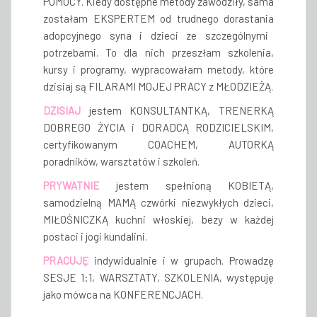
POMOCY
. Kiedy dostępne metody zawodziły, sama
zostałam EKSPERTEM od trudnego dorastania
adopcyjnego syna
i dzieci ze szczególnymi
potrzebami.
To dla nich przeszłam szkolenia,
kursy
i programy, wypracowałam metody, które
dzisiaj są FILARAMI MOJEJ PRACY z MŁODZIEŻĄ
.
DZISIAJ
jestem KONSULTANTKĄ, TRENERKĄ
DOBREGO ŻYCIA i DORADCĄ RODZICIELSKIM,
certyfikowanym COACHEM, AUTORKĄ
poradników, warsztatów i szkoleń.
PRYWATNIE
jestem spełnioną KOBIETĄ,
samodzielną MAMĄ czwórki niezwykłych dzieci,
MIŁOŚNICZKĄ kuchni włoskiej, bezy w każdej
postaci i jogi kundalini.
PRACUJĘ
indywidualnie i w grupach. Prowadzę
SESJE 1:1, WARSZTATY, SZKOLENIA, występuję
jako mówca na KONFERENCJACH.