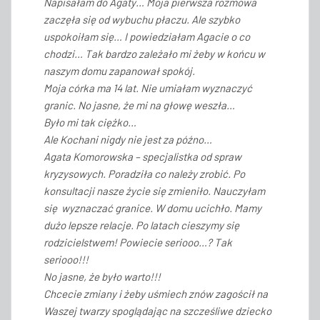
Napisałam do Agaty… Moja pierwsza rozmowa
zaczęła się od wybuchu płaczu. Ale szybko
uspokoiłam się… I powiedziałam Agacie o co
chodzi… Tak bardzo zależało mi żeby w końcu w
naszym domu zapanował spokój.
Moja córka ma 14 lat. Nie umiałam wyznaczyć
granic. No jasne, że mi na głowę weszła…
Było mi tak ciężko…
Ale Kochani nigdy nie jest za późno…
Agata Komorowska – specjalistka od spraw
kryzysowych. Poradziła co należy zrobić. Po
konsultacji nasze życie się zmieniło. Nauczyłam
się
wyznaczać granice. W domu ucichło. Mamy
dużo lepsze relacje. Po latach cieszymy się
rodzicielstwem! Powiecie seriooo…? Tak
seriooo!!!
No jasne, że było warto!!!
Chcecie zmiany i żeby uśmiech znów zagościł na
Waszej twarzy spoglądając na szcześliwe dziecko