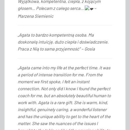
Wyjątkowa, kompetentna, ciepła, z kojącym
głosem… Polecam z całego serca…
~
Marzena Siemienic
„Agata to bardzo kompetentną osoba. Ma
doskonałą intuicję, dużo ciepła i doświadczenie.
Praca z Nią to sama przyjemność” ~ Gosia
„Agata came into my life at the perfect time. It was
a period of intense transition for me. From the
moment we first spoke, I felt an instant
connection. Not only did I know I found the perfect
coach for me, but an absolutely beautiful human to
work with. Agata is a rare gift. She is warm, kind,
insightful, genuinely caring, a wonderful listener
and has the unique ability to get to the heart of the
matter. She saw the nuances of the issues I