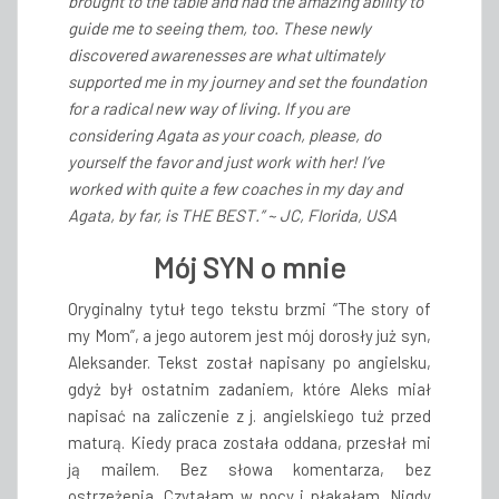
brought to the table and had the amazing ability to
guide me to seeing them, too. These newly
discovered awarenesses are what ultimately
supported me in my journey and set the foundation
for a radical new way of living. If you are
considering Agata as your coach, please, do
yourself the favor and just work with her! I’ve
worked with quite a few coaches in my day and
Agata, by far, is THE BEST.” ~ JC, Florida, USA
Mój SYN o mnie
Oryginalny tytuł tego tekstu brzmi “The story of
my Mom”, a jego autorem jest mój dorosły już syn,
Aleksander. Tekst został napisany po angielsku,
gdyż był ostatnim zadaniem, które Aleks miał
napisać na zaliczenie z j. angielskiego tuż przed
maturą. Kiedy praca została oddana, przesłał mi
ją mailem. Bez słowa komentarza, bez
ostrzeżenia. Czytałam w nocy i płakałam. Nigdy