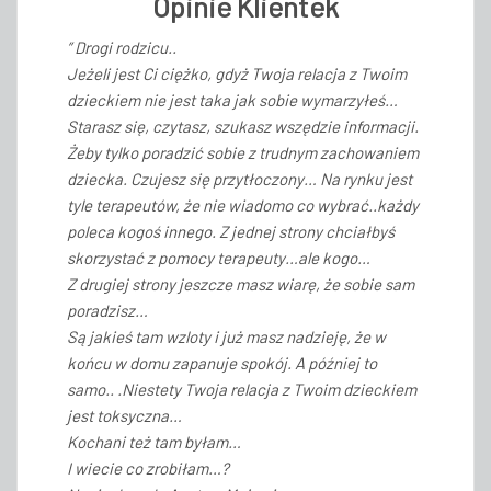
Opinie Klientek
” Drogi rodzicu..
Jeżeli jest Ci ciężko, gdyż Twoja relacja z Twoim
dzieckiem nie jest taka jak sobie wymarzyłeś…
Starasz się, czytasz, szukasz wszędzie informacji.
Żeby tylko poradzić sobie z trudnym zachowaniem
dziecka. Czujesz się przytłoczony… Na rynku jest
tyle terapeutów, że nie wiadomo co wybrać..każdy
poleca kogoś innego. Z jednej strony chciałbyś
skorzystać z pomocy terapeuty…ale kogo…
Z drugiej strony jeszcze masz wiarę, że sobie sam
poradzisz…
Są jakieś tam wzloty i już masz nadzieję, że w
końcu w domu zapanuje spokój. A później to
samo.. .Niestety Twoja relacja z Twoim dzieckiem
jest toksyczna…
Kochani też tam byłam…
I wiecie co zrobiłam…?